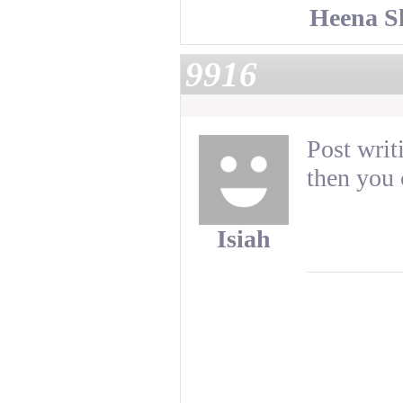
Heena S
9916
Post writ
then you 
Isiah