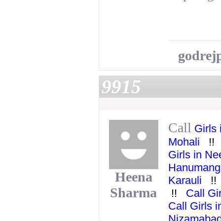
godrej
9915
Call
Girls 
Mohali
!
Girls in 
Hanuman
Heena
Karauli
!
Sharma
!!
Call Gi
Call Girls
Nizamab