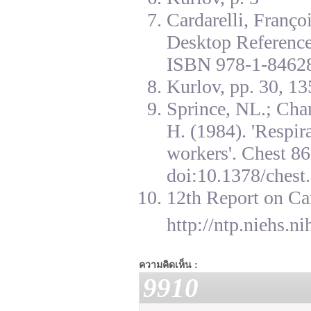
Cardarelli, Franç
Desktop Reference
ISBN 978-1-84628
Kurlov, pp. 30, 13
Sprince, NL.; Cha
H. (1984). 'Respir
workers'. Chest 8
doi:10.1378/chest.
12th Report on Ca
http://ntp.niehs.n
ความคิดเห็น :
9910