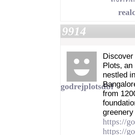
realc
9914
Discover 
Plots, an
nestled i
Bangalor
godrejplotsdbl
from 1200
foundatio
greenery 
https://g
https://g