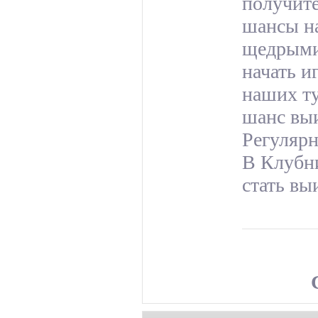
получите
шансы на
щедрыми
начать и
наших ту
шанс вы
Регулярн
В Клубн
стать вы