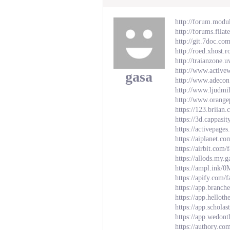
http://forum.modu
http://forums.fil
http://git.7doc.co
http://roed.xhost
http://traianzon
http://www.activ
gasa
http://www.adeco
http://www.ljudmi
http://www.orang
https://123.brii
https://3d.cappasi
https://activepage
https://aiplanet.c
https://airbit.com
https://allods.my
https://ampl.ink/
https://apify.com/
https://app.branch
https://app.hellot
https://app.schola
https://app.wedont
https://authory.c