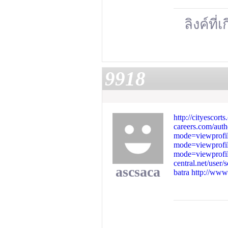
ลิงค์ที่
9918
http://cityescort
careers.com/auth
mode=viewprof
mode=viewprof
mode=viewprof
central.net/user/
ascsaca
batra
http://www.