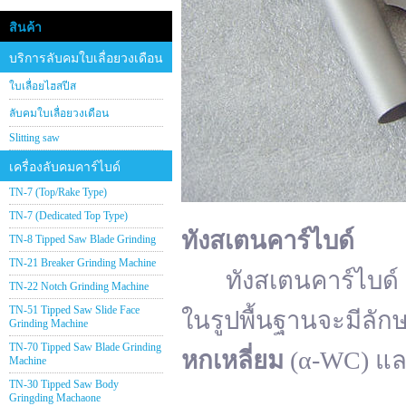
สินค้า
บริการลับคมใบเลื่อยวงเดือน
ใบเลื่อยไฮสปีส
ลับคมใบเลื่อยวงเดือน
Slitting saw
เครื่องลับคมคาร์ไบด์
TN-7 (Top/Rake Type)
TN-7 (Dedicated Top Type)
ทังสเตนคาร์ไบด์
TN-8 Tipped Saw Blade Grinding
TN-21 Breaker Grinding Machine
ทังสเตนคาร์ไบด์ (อั
TN-22 Notch Grinding Machine
TN-51 Tipped Saw Slide Face
ในรูปพื้นฐานจะมีลัก
Grinding Machine
TN-70 Tipped Saw Blade Grinding
หกเหลี่ยม
(α-WC) แ
Machine
TN-30 Tipped Saw Body
Gringding Machaone