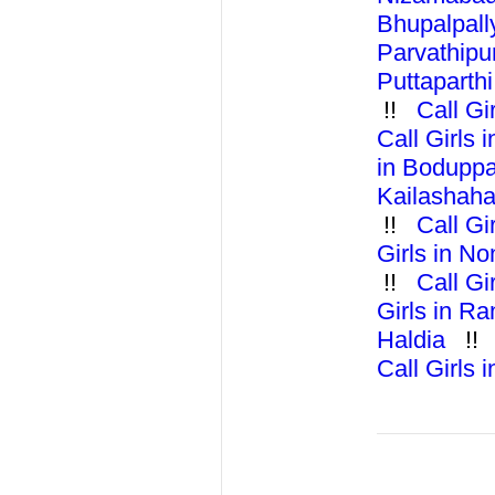
Bhupalpal
Parvathip
Puttaparth
!!
Call G
Call Girls
in Bodupp
Kailashah
!!
Call Gi
Girls in N
!!
Call Gi
Girls in R
Haldia
!
Call Girls 