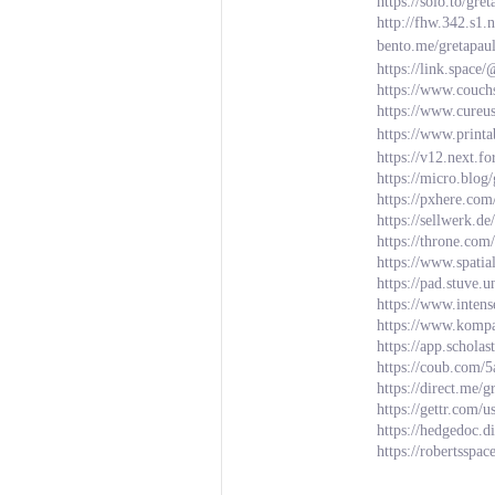
https://solo.to/gre
http://fhw.342.s1
bento.me/gretapau
https://link.space
https://www.couch
https://www.cureu
https://www.prin
https://v12.next.f
https://micro.blog
https://pxhere.co
https://sellwerk.d
https://throne.com
https://www.spatia
https://pad.stuve
https://www.inten
https://www.kompa
https://app.schola
https://coub.com/
https://direct.me/
https://gettr.com
https://hedgedoc.
https://robertsspac