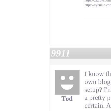
https://xiglute.co
https://zybuluo.c
9911
I know th
own blog 
setup? I'
a pretty 
Tod
certain.