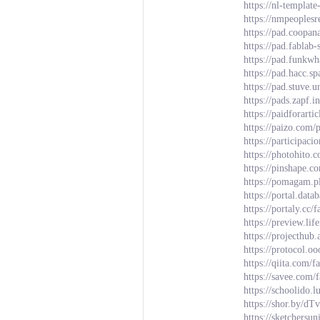
https://nl-templa
https://nmpeoples
https://pad.coopa
https://pad.fablab
https://pad.funkw
https://pad.hacc.sp
https://pad.stuve
https://pads.zapf.i
https://paidforarti
https://paizo.com/
https://participaci
https://photohito.
https://pinshape.
https://pomagam.p
https://portal.da
https://portaly.cc
https://preview.li
https://projecthub
https://protocol.oo
https://qiita.com/
https://savee.com/
https://schoolido.
https://shor.by/dT
https://sketchersu