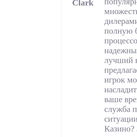
популярн
Clark
множеств
дилерам
полную б
процессо
надежных
лучший 
предлаг
игрок мо
насладит
ваше вре
служба п
ситуации
Казино? 