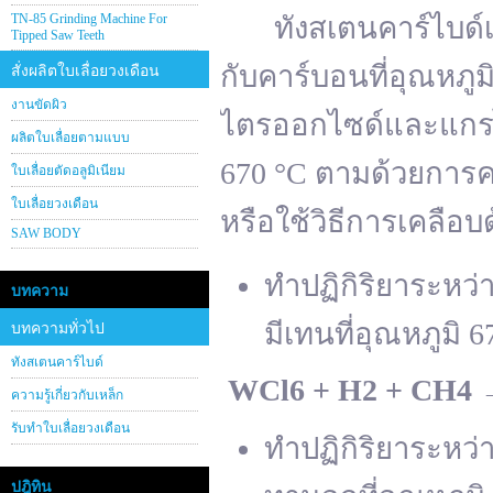
TN-85 Grinding Machine For
ทังสเตนคาร์ไบด์เต
Tipped Saw Teeth
กับคาร์บอนที่อุณหภู
สั่งผลิตใบเลื่อยวงเดือน
งานขัดผิว
ไตรออกไซด์และแกรไฟ
ผลิตใบเลื่อยตามแบบ
670 °C ตามด้วยการคา
ใบเลื่อยตัดอลูมิเนียม
ใบเลื่อยวงเดือน
หรือใช้วิธีการเคลือบ
SAW BODY
ทำปฏิกิริยาระหว
บทความ
มีเทนที่อุณหภูมิ 6
บทความทั่วไป
ทังสเตนคาร์ไบด์
WCl
6 + H
2 + CH
4
ความรู้เกี่ยวกับเหล็ก
รับทำใบเลื่อยวงเดือน
ทำปฏิกิริยาระหว
ปฎิทิน