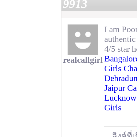
9913
I am Poon
authentic 
4/5 star 
Bangalor
realcallgirl
Girls Ch
Dehradun
Jaipur
Ca
Luckno
Girls
ลิงค์ที่