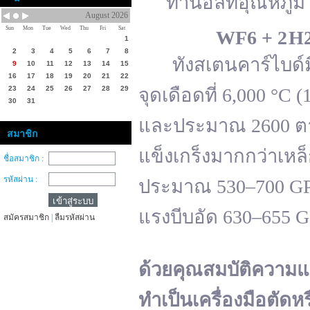
ทานอลที่อุณหภูมิ 
August 2026
Sun
Mon
Tue
Wed
Thu
Fri
Sat
WF
6 + 2 H
1
2
3
4
5
6
7
8
ทังสเตนคาร์ไบด์มีจ
9
10
11
12
13
14
15
16
17
18
19
20
21
22
23
24
25
26
27
28
29
จุดเดือดที่ 6,000 °
30
31
และประมาณ 2600 ตาม
สมาชิก
แข็งเกร็งมากกว่าเหล
ชื่อสมาชิก :
รหัสผ่าน :
ประมาณ 530–700 GPa 
แรงบีบอัด 630–655 
สมัครสมาชิก
|
ลืมรหัสผ่าน
ด้วยคุณสมบัติความแ
ทำเป็นเครื่องมือตัดห