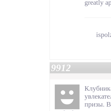
greatly a
ispo
9912
Клубника
увлекате
призы. В