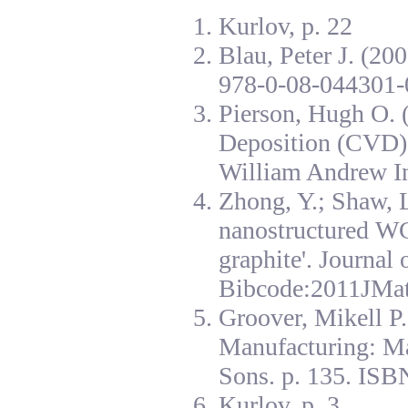
Kurlov, p. 22
Blau, Peter J. (20
978-0-08-044301-
Pierson, Hugh O. 
Deposition (CVD):
William Andrew I
Zhong, Y.; Shaw, L
nanostructured W
graphite'. Journal
Bibcode:2011JMat
Groover, Mikell P
Manufacturing: Ma
Sons. p. 135. ISB
Kurlov, p. 3