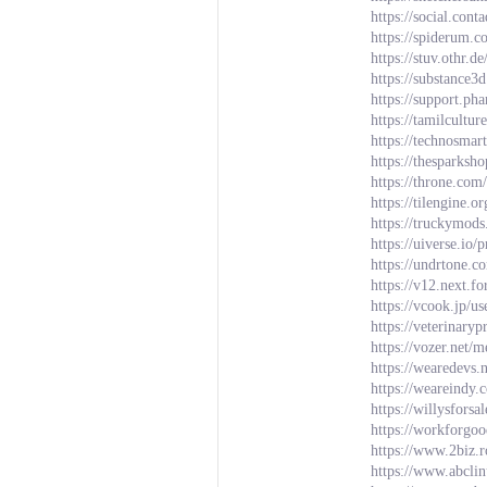
https://social.con
https://spiderum.
https://stuv.othr.
https://substanc
https://support.p
https://tamilcultu
https://technosmar
https://thesparksh
https://throne.co
https://tilengine
https://truckymods
https://uiverse.io
https://undrtone.
https://v12.next.f
https://vcook.jp/u
https://veterinary
https://vozer.net
https://wearedevs.
https://wearein
https://willysfors
https://workforgoo
https://www.2biz.r
https://www.abcli