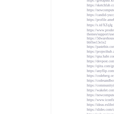
https://gretapaul.
https://sketchfab.
https://newcompu
https://candid-yuc
https://profile.a
https://s.id/XZqJg
https://www.prode
themes/support/use
https://3dwarehou
bbffee13e1e2
https://pastebin.c
https://projecthub
https://qna.habr.c
https://devpost.co
https://qiita.com/
https://anyflip.co
https://codeberg.o
https://codesandbo
https://communit
https://wakelet.c
https://newcomput
https://www.iconfi
https://ideas.exli
https://slides.co