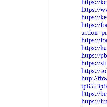
https://k
https://
https://k
https://f
action=p
https://
https://
https://p
https://s
https://s
http://f
tp6523p8
https://b
https://l