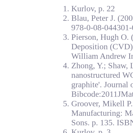
Kurlov, p. 22
Blau, Peter J. (20
978-0-08-044301-
Pierson, Hugh O. 
Deposition (CVD):
William Andrew I
Zhong, Y.; Shaw, L
nanostructured W
graphite'. Journal
Bibcode:2011JMat
Groover, Mikell P
Manufacturing: Ma
Sons. p. 135. ISB
Kurlov, p. 3