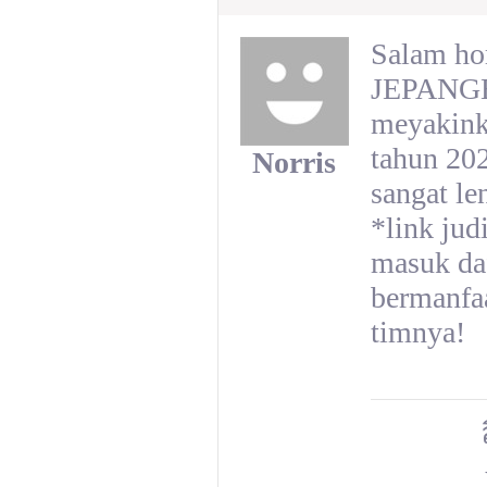
Salam hor
JEPANGBE
meyakinka
tahun 202
Norris
sangat le
*link ju
masuk daf
bermanfaa
timnya!