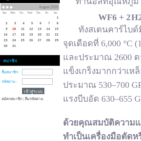
ทานอลที่อุณหภูมิ 
August 2026
Sun
Mon
Tue
Wed
Thu
Fri
Sat
WF
6 + 2 H
1
2
3
4
5
6
7
8
ทังสเตนคาร์ไบด์มีจ
9
10
11
12
13
14
15
16
17
18
19
20
21
22
23
24
25
26
27
28
29
จุดเดือดที่ 6,000 °
30
31
และประมาณ 2600 ตาม
สมาชิก
แข็งเกร็งมากกว่าเหล
ชื่อสมาชิก :
รหัสผ่าน :
ประมาณ 530–700 GPa 
แรงบีบอัด 630–655 
สมัครสมาชิก
|
ลืมรหัสผ่าน
ด้วยคุณสมบัติความแ
ทำเป็นเครื่องมือตัดห