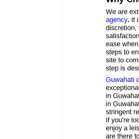
We are extr
agency
.
It 
discretion
satisfactio
ease when
steps to en
site to co
step is de
Guwahati c
exceptiona
in Guwahati
in Guwahat
stringent r
If you're l
enjoy a lei
are there t