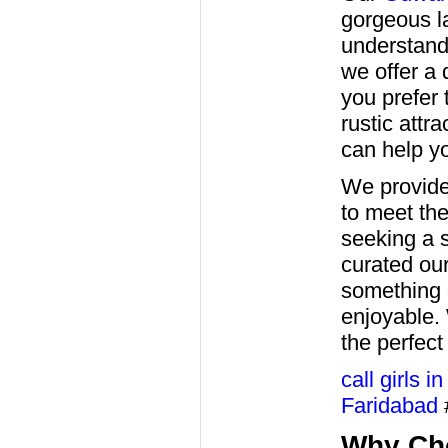
gorgeous la
understand
we offer a 
you prefer 
rustic attra
can help y
We provid
to meet the
seeking a s
curated ou
something 
enjoyable. 
the perfect
call girls i
Faridabad
Why Cho