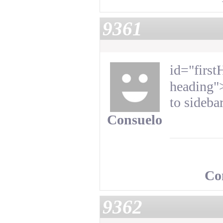
9361
id="first
heading"
to sideba
Consuelo
Co
9362