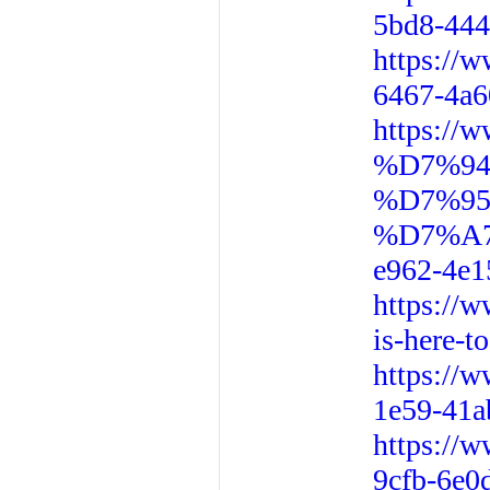
5bd8-444
https://
6467-4a6
https:/
%D7%9
%D7%9
%D7%A7
e962-4e1
https://w
is-here-
https://w
1e59-41a
https://
9cfb-6e0