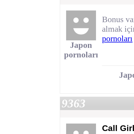
Bonus va
almak içi
pornoları
Japon
pornoları
Jap
9363
Call Gir