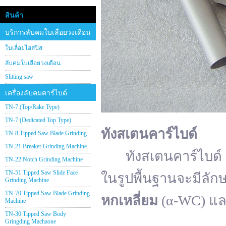
สินค้า
บริการลับคมใบเลื่อยวงเดือน
ใบเลื่อยไฮสปีส
ลับคมใบเลื่อยวงเดือน
Slitting saw
เครื่องลับคมคาร์ไบด์
TN-7 (Top/Rake Type)
TN-7 (Dedicated Top Type)
ทังสเตนคาร์ไบด์
TN-8 Tipped Saw Blade Grinding
TN-21 Breaker Grinding Machine
ทังสเตนคาร์ไบด์ (อั
TN-22 Notch Grinding Machine
TN-51 Tipped Saw Slide Face
ในรูปพื้นฐานจะมีลัก
Grinding Machine
TN-70 Tipped Saw Blade Grinding
หกเหลี่ยม
(α-WC) แ
Machine
TN-30 Tipped Saw Body
Gringding Machaone