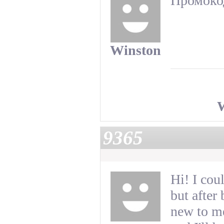
Промокод
Winston
9365
Hi! I cou
but after
new to me