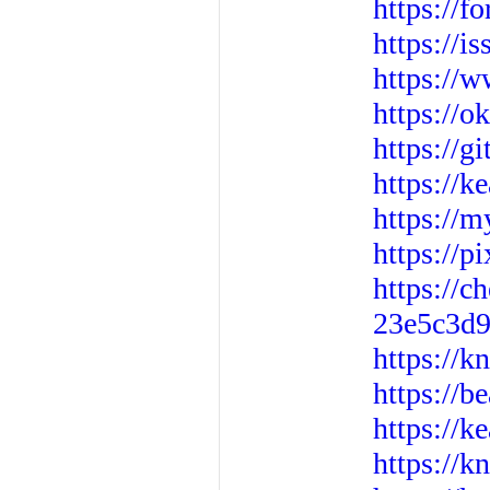
https://
https://i
https://w
https://o
https://g
https://k
https://
https://
https://c
23e5c3d
https://k
https://b
https://k
https://k