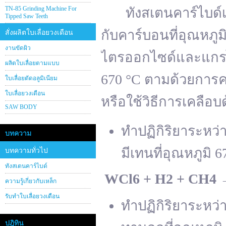
TN-85 Grinding Machine For
ทังสเตนคาร์ไบด์เต
Tipped Saw Teeth
กับคาร์บอนที่อุณหภู
สั่งผลิตใบเลื่อยวงเดือน
งานขัดผิว
ไตรออกไซด์และแกรไฟ
ผลิตใบเลื่อยตามแบบ
670 °C ตามด้วยการคา
ใบเลื่อยตัดอลูมิเนียม
ใบเลื่อยวงเดือน
หรือใช้วิธีการเคลือบ
SAW BODY
ทำปฏิกิริยาระหว
บทความ
มีเทนที่อุณหภูมิ 6
บทความทั่วไป
ทังสเตนคาร์ไบด์
WCl
6 + H
2 + CH
4
ความรู้เกี่ยวกับเหล็ก
รับทำใบเลื่อยวงเดือน
ทำปฏิกิริยาระหว
ปฎิทิน