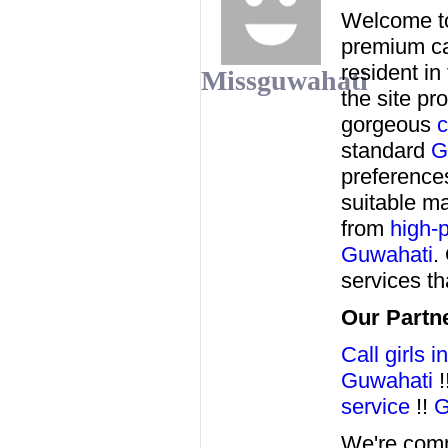
Welcome 
premium cal
resident in
Missguwahati
the site p
gorgeous
c
standard
G
preferences
suitable ma
from
high-p
Guwahati
.
services th
Our Partne
Call girls 
Guwahati
!
service
!!
G
We're comm