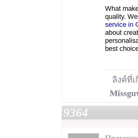
What makes
quality. We
service in
about creat
personalis
best choice
ลิงค์ที่
Missgu
9364