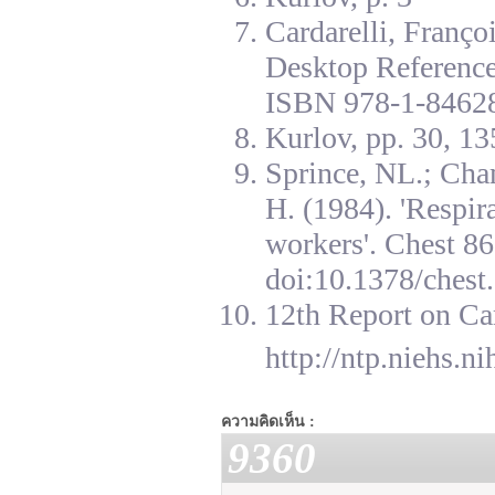
Cardarelli, Franç
Desktop Reference
ISBN 978-1-84628
Kurlov, pp. 30, 13
Sprince, NL.; Cha
H. (1984). 'Respir
workers'. Chest 8
doi:10.1378/chest.
12th Report on Ca
http://ntp.niehs.n
ความคิดเห็น :
9360