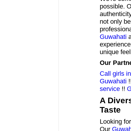
possible. 
authenticit
not only be
professiona
Guwahati
experience 
unique fee
Our Partne
Call girls 
Guwahati
!
service
!!
G
A Diver
Taste
Looking fo
Our
Guwaha