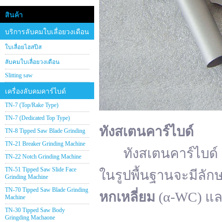
สินค้า
บริการลับคมใบเลื่อยวงเดือน
ใบเลื่อยไฮสปีส
ลับคมใบเลื่อยวงเดือน
Slitting saw
เครื่องลับคมคาร์ไบด์
TN-7 (Top/Rake Type)
TN-7 (Dedicated Top Type)
ทังสเตนคาร์ไบด์
TN-8 Tipped Saw Blade Grinding
TN-21 Breaker Grinding Machine
ทังสเตนคาร์ไบด์ (อั
TN-22 Notch Grinding Machine
TN-51 Tipped Saw Slide Face
ในรูปพื้นฐานจะมีลัก
Grinding Machine
TN-70 Tipped Saw Blade Grinding
หกเหลี่ยม
(α-WC) แ
Machine
TN-30 Tipped Saw Body
Gringding Machaone