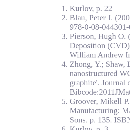
Kurlov, p. 22
Blau, Peter J. (20
978-0-08-044301-
Pierson, Hugh O. 
Deposition (CVD):
William Andrew I
Zhong, Y.; Shaw, L
nanostructured W
graphite'. Journal
Bibcode:2011JMat
Groover, Mikell P
Manufacturing: Ma
Sons. p. 135. ISB
Kurlov, p. 3