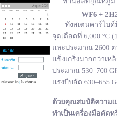
ทานอลที่อุณหภูมิ 
August 2026
Sun
Mon
Tue
Wed
Thu
Fri
Sat
WF
6 + 2 H
1
2
3
4
5
6
7
8
ทังสเตนคาร์ไบด์มีจ
9
10
11
12
13
14
15
16
17
18
19
20
21
22
23
24
25
26
27
28
29
จุดเดือดที่ 6,000 °
30
31
และประมาณ 2600 ตาม
สมาชิก
แข็งเกร็งมากกว่าเหล
ชื่อสมาชิก :
รหัสผ่าน :
ประมาณ 530–700 GPa 
แรงบีบอัด 630–655 
สมัครสมาชิก
|
ลืมรหัสผ่าน
ด้วยคุณสมบัติความแ
ทำเป็นเครื่องมือตัดห