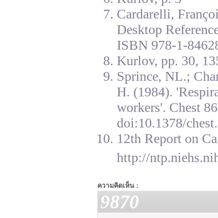
Cardarelli, Franç
Desktop Reference
ISBN 978-1-84628
Kurlov, pp. 30, 13
Sprince, NL.; Cha
H. (1984). 'Respir
workers'. Chest 8
doi:10.1378/chest.
12th Report on Ca
http://ntp.niehs.n
ความคิดเห็น :
9870