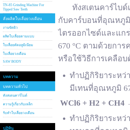
TN-85 Grinding Machine For
ทังสเตนคาร์ไบด์เต
Tipped Saw Teeth
กับคาร์บอนที่อุณหภู
สั่งผลิตใบเลื่อยวงเดือน
งานขัดผิว
ไตรออกไซด์และแกรไฟ
ผลิตใบเลื่อยตามแบบ
670 °C ตามด้วยการคา
ใบเลื่อยตัดอลูมิเนียม
ใบเลื่อยวงเดือน
หรือใช้วิธีการเคลือบ
SAW BODY
ทำปฏิกิริยาระหว
บทความ
มีเทนที่อุณหภูมิ 6
บทความทั่วไป
ทังสเตนคาร์ไบด์
WCl
6 + H
2 + CH
4
ความรู้เกี่ยวกับเหล็ก
รับทำใบเลื่อยวงเดือน
ทำปฏิกิริยาระหว
ปฎิทิน