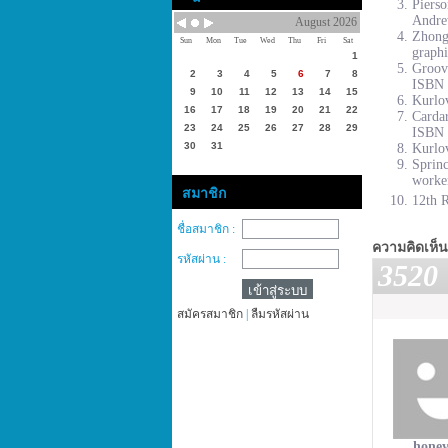
Piers
Andre
August 2026
Zhong
Sun
Mon
Tue
Wed
Thu
Fri
Sat
graphi
1
Groove
2
3
4
5
6
7
8
ISBN 
9
10
11
12
13
14
15
Kurlov
16
17
18
19
20
21
22
Cardar
23
24
25
26
27
28
29
ISBN 
30
31
Kurlov
Sprinc
worke
สมาชิก
12th R
ชื่อสมาชิก :
ความคิดเห็น
รหัสผ่าน :
3520
สมัครสมาชิก
|
ลืมรหัสผ่าน
honey