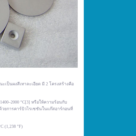
ณะเป็นผงสีเทาละเอียด มี 2 โครงสร้างคือ
400–2000 °C[3] หรือให้ความร้อนกับ
้วยการคาร์บิวไรเซชันในแก๊สอาร์กอนที่
C (1,238 °F)