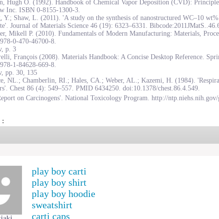
on, Hugh O. (1992). Handbook of Chemical Vapor Deposition (CVD): Principles
w Inc. ISBN 0-8155-1300-3.
, Y.; Shaw, L. (2011). 'A study on the synthesis of nanostructured WC–10 wt
te'. Journal of Materials Science 46 (19): 6323–6331. Bibcode:2011JMatS..46
r, Mikell P. (2010). Fundamentals of Modern Manufacturing: Materials, Proce
978-0-470-46700-8.
, p. 3
elli, François (2008). Materials Handbook: A Concise Desktop Reference. Spr
978-1-84628-669-8.
, pp. 30, 135
e, NL.; Chamberlin, RI.; Hales, CA.; Weber, AL.; Kazemi, H. (1984). 'Respirat
rs'. Chest 86 (4): 549–557. PMID 6434250. doi:10.1378/chest.86.4.549.
eport on Carcinogens'. National Toxicology Program. http://ntp.niehs.nih.gov/
 :
play boy carti
play boy shirt
play boy hoodie
sweatshirt
carti caps
jaki