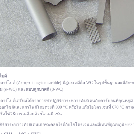
ไบด์
ไบด์ (อังกฤษ: tungsten carbide) มีสูตรเคมีคือ WC ในรูปพื้นฐานจะมีลักษ
ยม
(α-WC) และ
แบบลูกบาศก์
(β-WC)
ไบด์เตรียมได้จากการทำปฏิกิริยาระหว่างทังสเตนกับคาร์บอนที่อุณหภูมิ 1
อกไซด์และแกรไฟต์โดยตรงที่ 900 °C หรือในแก๊สไฮโดรเจนที่ 670 °C ตามด
รือใช้วิธีการเคลือบด้วยไอเคมี เช่น
กิริยาระหว่างทังสเตนเฮกซะคลอไรด์กับไฮโดรเจนและมีเทนที่อุณหภูมิ 670 °