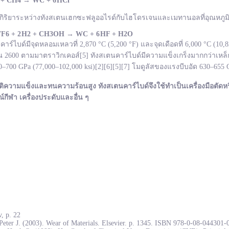
 + CH
4
→
WC +
6 HCl
กิริยาระหว่างทังสเตนเฮกซะฟลูออไรด์กับไฮโดรเจนและเมทานอลที่อุณหภูมิ 
F
6 + 2 H
2 + CH
3OH
→ WC +
6 HF + H
2O
ไบด์มีจุดหลอมเหลวที่ 2,870 °C (5,200 °F) และจุดเดือดที่ 6,000 °C (10
600 ตามมาตราวิกเคอส์[5] ทังสเตนคาร์ไบด์มีความแข็งเกร็งมากกว่าเหล็ก
700 GPa (77,000–102,000 ksi)[2][6][5][7] โมดูลัสของแรงบีบอัด 630–655
ติความแข็งและทนความร้อนสูง ทังสเตนคาร์ไบด์จึงใช้ทำเป็นเครื่องมือตัดหร
ณ์กีฬา เครื่องประดับและอื่น ๆ
, p. 22
Peter J. (2003). Wear of Materials. Elsevier. p. 1345. ISBN 978-0-08-044301-