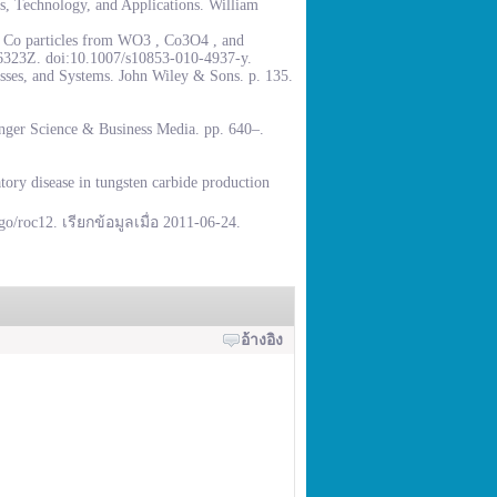
, Technology, and Applications. William
% Co particles from WO3 , Co3O4 , and
.6323Z. doi:10.1007/s10853-010-4937-y.
sses, and Systems. John Wiley & Sons. p. 135.
inger Science & Business Media. pp. 640–.
ory disease in tungsten carbide production
go/roc12. เรียกข้อมูลเมื่อ 2011-06-24.
อ้างอิง