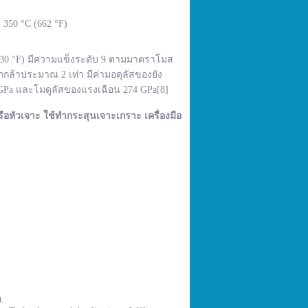
350 °C (662 °F)
,830 °F) มีความแข็งระดับ 9 ตามมาตราโมส
กล้าประมาณ 2 เท่า มีค่ามอดุลัสของยัง
 GPa และโมดูลัสของแรงเฉือน 274 GPa[8]
ือหัวเจาะ ใช้ทำกระสุนเจาะเกราะ เครื่องมือ
0.