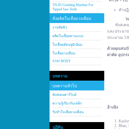
WCl
6 + H
2
TN-85 Grinding Machine For
Tipped Saw Teeth
ทำปฏิ
สั่งผลิตใบเลื่อยวงเดือน
W
ทังสเตนคาร์
งานขัดผิว
และประมาณ 2
ผลิตใบเลื่อยตามแบบ
ประมาณ 530–
ใบเลื่อยตัดอลูมิเนียม
ด้วยคุณสมบั
ใบเลื่อยวงเดือน
ผ่าตัด อุปกร
SAW BODY
บทความ
บทความทั่วไป
ทังสเตนคาร์ไบด์
ความรู้เกี่ยวกับเหล็ก
อ้างอิง
รับทำใบเลื่อยวงเดือน
Kurlov
Blau, 
ปฎิทิน