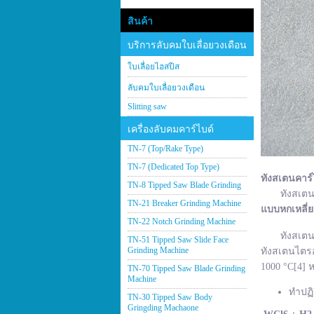
สินค้า
บริการลับคมใบเลื่อยวงเดือน
ใบเลื่อยไฮสปีส
ลับคมใบเลื่อยวงเดือน
Slitting saw
เครื่องลับคมคาร์ไบด์
TN-7 (Top/Rake Type)
TN-7 (Dedicated Top Type)
ทังสเตนคาร์
TN-8 Tipped Saw Blade Grinding
ทังสเตนคาร์
TN-21 Breaker Grinding Machine
แบบหกเหลี่
TN-22 Notch Grinding Machine
ทังสเตนคาร์
TN-51 Tipped Saw Slide Face
Grinding Machine
ทังสเตนไตรอ
1000 °C[4] ห
TN-70 Tipped Saw Blade Grinding
Machine
ทำปฏิ
TN-30 Tipped Saw Body
Gringding Machaone