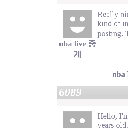
Really ni
kind of i
posting. 
nba live 중
계
nba
6089
Hello, I'
years old