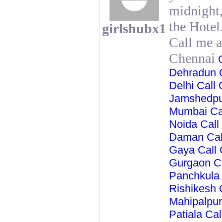
midnight,
the Hotel
girlshubx1
Call me a
​Chennai
C
Dehradun 
Delhi Call
Jamshedpu
Mumbai Ca
Noida Call
Daman Cal
Gaya Call
Gurgaon C
Panchkula 
Rishikesh 
Mahipalpur
Patiala Ca