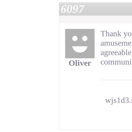
6097
Thank you
amusement
agreeabl
communi
Oliver
wjs1d3.