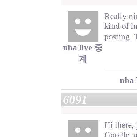
Really ni
kind of i
posting. 
nba live 중
계
nba
6091
Hi there,
Google, a