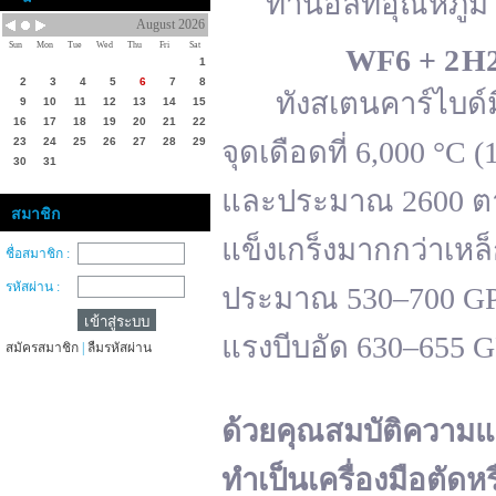
ทานอลที่อุณหภูมิ 
August 2026
Sun
Mon
Tue
Wed
Thu
Fri
Sat
WF
6 + 2 H
1
2
3
4
5
6
7
8
ทังสเตนคาร์ไบด์มีจ
9
10
11
12
13
14
15
16
17
18
19
20
21
22
23
24
25
26
27
28
29
จุดเดือดที่ 6,000 °
30
31
และประมาณ 2600 ตาม
สมาชิก
แข็งเกร็งมากกว่าเหล
ชื่อสมาชิก :
รหัสผ่าน :
ประมาณ 530–700 GPa 
แรงบีบอัด 630–655 
สมัครสมาชิก
|
ลืมรหัสผ่าน
ด้วยคุณสมบัติความแ
ทำเป็นเครื่องมือตัดห