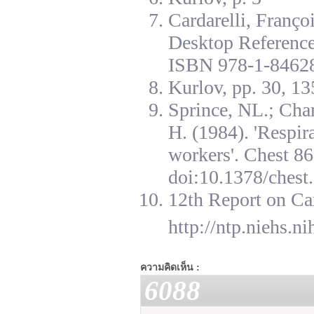
Cardarelli, Franç
Desktop Reference
ISBN 978-1-84628
Kurlov, pp. 30, 13
Sprince, NL.; Cha
H. (1984). 'Respir
workers'. Chest 8
doi:10.1378/chest.
12th Report on Ca
http://ntp.niehs.n
ความคิดเห็น :
6088