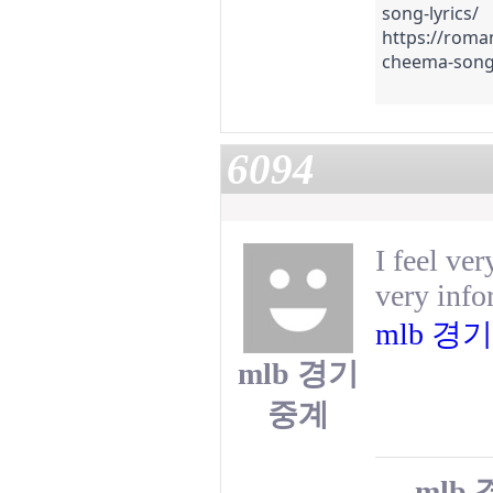
song-lyrics/
https://roman
cheema-song-
6094
I feel ver
very info
mlb 경
mlb 경기
중계
mlb