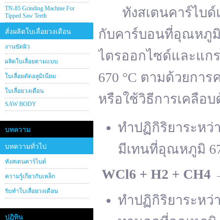
TN-85 Grinding Machine For
ทังสเตนคาร์ไบด์เต
Tipped Saw Teeth
กับคาร์บอนที่อุณหภู
สั่งผลิตใบเลื่อยวงเดือน
งานขัดผิว
ไตรออกไซด์และแกรไฟ
ผลิตใบเลื่อยตามแบบ
670 °C ตามด้วยการคา
ใบเลื่อยตัดอลูมิเนียม
ใบเลื่อยวงเดือน
หรือใช้วิธีการเคลือบ
SAW BODY
ทำปฏิกิริยาระหว
บทความ
มีเทนที่อุณหภูมิ 6
บทความทั่วไป
ทังสเตนคาร์ไบด์
WCl
6 + H
2 + CH
4
ความรู้เกี่ยวกับเหล็ก
รับทำใบเลื่อยวงเดือน
ทำปฏิกิริยาระหว
ปฎิทิน