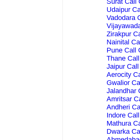
Surat Call
Udaipur Ca
Vadodara C
Vijayawada
Zirakpur C
Nainital C
Pune Call
Thane Cal
Jaipur Cal
Aerocity C
Gwalior Ca
Jalandhar 
Amritsar C
Andheri Ca
Indore Cal
Mathura Ca
Dwarka Ca
Ahmedabad