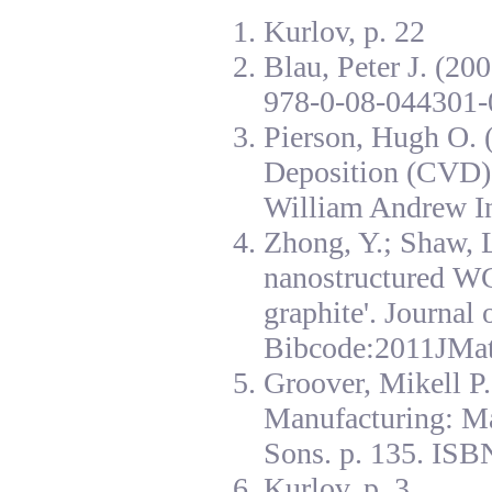
Kurlov, p. 22
Blau, Peter J. (20
978-0-08-044301-
Pierson, Hugh O. 
Deposition (CVD):
William Andrew I
Zhong, Y.; Shaw, L
nanostructured W
graphite'. Journal
Bibcode:2011JMat
Groover, Mikell P
Manufacturing: Ma
Sons. p. 135. ISB
Kurlov, p. 3