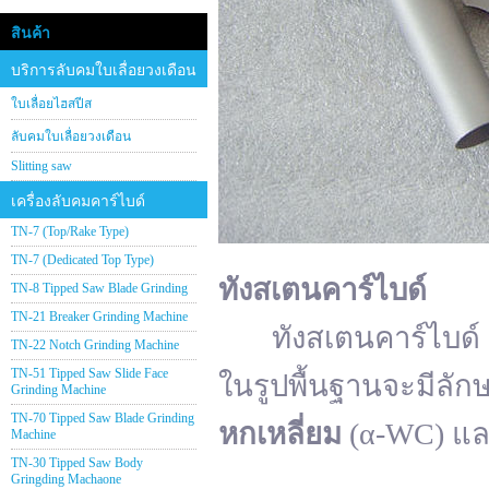
สินค้า
บริการลับคมใบเลื่อยวงเดือน
ใบเลื่อยไฮสปีส
ลับคมใบเลื่อยวงเดือน
Slitting saw
เครื่องลับคมคาร์ไบด์
TN-7 (Top/Rake Type)
TN-7 (Dedicated Top Type)
ทังสเตนคาร์ไบด์
TN-8 Tipped Saw Blade Grinding
TN-21 Breaker Grinding Machine
ทังสเตนคาร์ไบด์ (อั
TN-22 Notch Grinding Machine
TN-51 Tipped Saw Slide Face
ในรูปพื้นฐานจะมีลัก
Grinding Machine
TN-70 Tipped Saw Blade Grinding
หกเหลี่ยม
(α-WC) แ
Machine
TN-30 Tipped Saw Body
Gringding Machaone