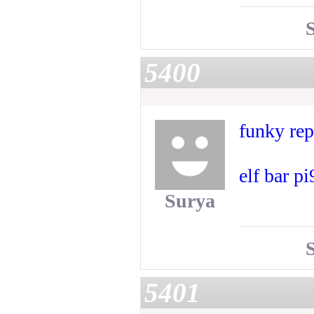
5400
funky rep
elf bar p
Surya
5401