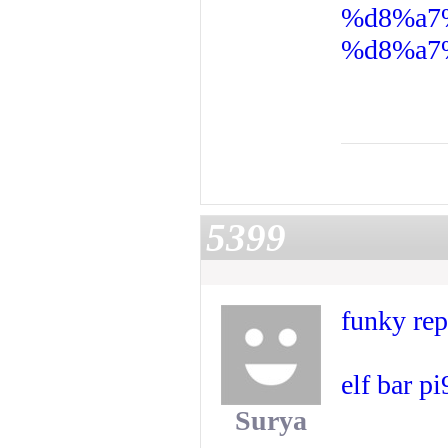
%d8%a7
%d8%a7
5399
funky rep
elf bar p
Surya