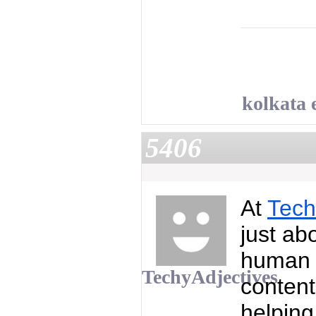
kolkata 
5406
At
Tech
just ab
human e
TechyAdjectives
content
helping 