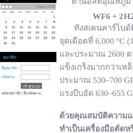
ทานอลที่อุณหภูมิ 
August 2026
Sun
Mon
Tue
Wed
Thu
Fri
Sat
WF
6 + 2 H
1
2
3
4
5
6
7
8
ทังสเตนคาร์ไบด์มีจ
9
10
11
12
13
14
15
16
17
18
19
20
21
22
23
24
25
26
27
28
29
จุดเดือดที่ 6,000 °
30
31
และประมาณ 2600 ตาม
สมาชิก
แข็งเกร็งมากกว่าเหล
ชื่อสมาชิก :
รหัสผ่าน :
ประมาณ 530–700 GPa 
แรงบีบอัด 630–655 
สมัครสมาชิก
|
ลืมรหัสผ่าน
ด้วยคุณสมบัติความแ
ทำเป็นเครื่องมือตัดห