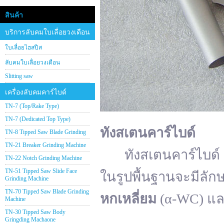
สินค้า
บริการลับคมใบเลื่อยวงเดือน
ใบเลื่อยไฮสปีส
ลับคมใบเลื่อยวงเดือน
Slitting saw
เครื่องลับคมคาร์ไบด์
TN-7 (Top/Rake Type)
TN-7 (Dedicated Top Type)
ทังสเตนคาร์ไบด์
TN-8 Tipped Saw Blade Grinding
TN-21 Breaker Grinding Machine
ทังสเตนคาร์ไบด์ (อั
TN-22 Notch Grinding Machine
TN-51 Tipped Saw Slide Face
ในรูปพื้นฐานจะมีลัก
Grinding Machine
TN-70 Tipped Saw Blade Grinding
หกเหลี่ยม
(α-WC) แ
Machine
TN-30 Tipped Saw Body
Gringding Machaone