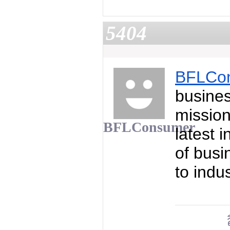
5404
BFLCo
busines
mission
BFLConsumer
latest 
of busi
to indu