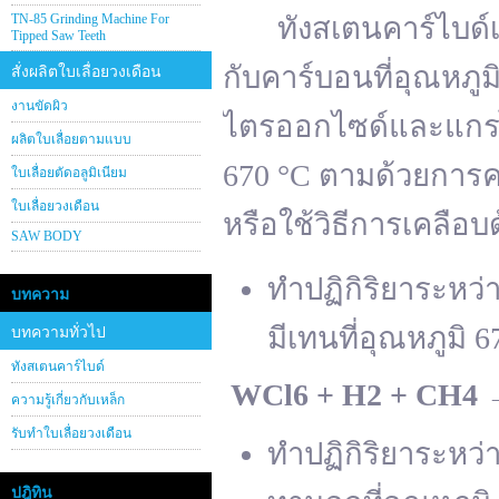
TN-85 Grinding Machine For
ทังสเตนคาร์ไบด์เต
Tipped Saw Teeth
กับคาร์บอนที่อุณหภู
สั่งผลิตใบเลื่อยวงเดือน
งานขัดผิว
ไตรออกไซด์และแกรไฟ
ผลิตใบเลื่อยตามแบบ
670 °C ตามด้วยการคา
ใบเลื่อยตัดอลูมิเนียม
ใบเลื่อยวงเดือน
หรือใช้วิธีการเคลือบ
SAW BODY
ทำปฏิกิริยาระหว
บทความ
มีเทนที่อุณหภูมิ 6
บทความทั่วไป
ทังสเตนคาร์ไบด์
WCl
6 + H
2 + CH
4
ความรู้เกี่ยวกับเหล็ก
รับทำใบเลื่อยวงเดือน
ทำปฏิกิริยาระหว
ปฎิทิน