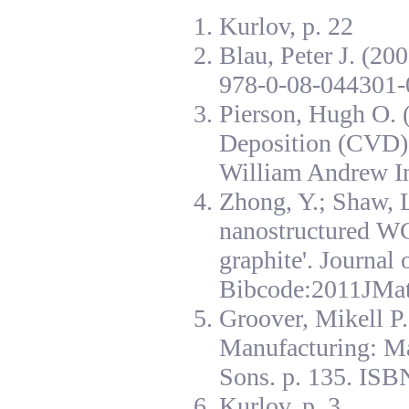
Kurlov, p. 22
Blau, Peter J. (20
978-0-08-044301-
Pierson, Hugh O. 
Deposition (CVD):
William Andrew I
Zhong, Y.; Shaw, L
nanostructured W
graphite'. Journal
Bibcode:2011JMat
Groover, Mikell P
Manufacturing: Ma
Sons. p. 135. ISB
Kurlov, p. 3