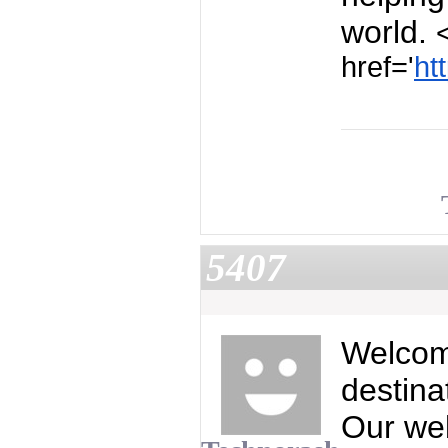
world.
href='
ht
5407
Welcom
destina
Our web