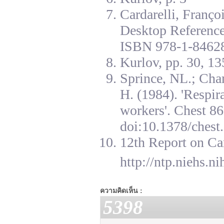
Cardarelli, Franç
Desktop Reference
ISBN 978-1-84628
Kurlov, pp. 30, 13
Sprince, NL.; Cha
H. (1984). 'Respir
workers'. Chest 8
doi:10.1378/chest.
12th Report on Ca
http://ntp.niehs.n
ความคิดเห็น :
5398