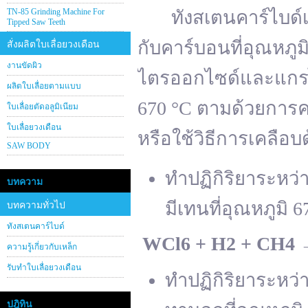
TN-85 Grinding Machine For
ทังสเตนคาร์ไบด์เต
Tipped Saw Teeth
กับคาร์บอนที่อุณหภู
สั่งผลิตใบเลื่อยวงเดือน
งานขัดผิว
ไตรออกไซด์และแกรไฟ
ผลิตใบเลื่อยตามแบบ
670 °C ตามด้วยการคา
ใบเลื่อยตัดอลูมิเนียม
ใบเลื่อยวงเดือน
หรือใช้วิธีการเคลือบ
SAW BODY
ทำปฏิกิริยาระหว
บทความ
มีเทนที่อุณหภูมิ 6
บทความทั่วไป
ทังสเตนคาร์ไบด์
WCl
6 + H
2 + CH
4
ความรู้เกี่ยวกับเหล็ก
รับทำใบเลื่อยวงเดือน
ทำปฏิกิริยาระหว
ปฎิทิน