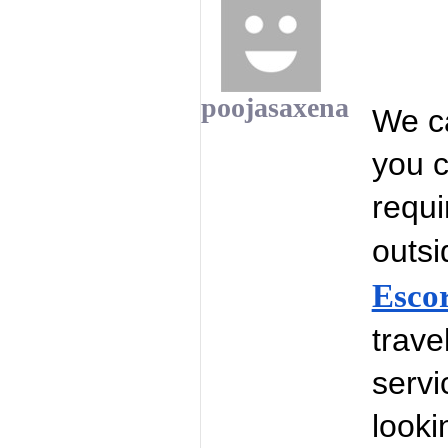
poojasaxena
We ca
you c
requi
outsi
Escor
trave
servi
looki