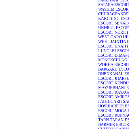
PARBHANI ESC
SATARA ESCOR
WASHIM ESCOR
CHURACHANDP
KAKCHING ESC
ESCORT
SENAPA
UKHRUL ESCOR
ESCORT
NORTH
WEST GARO HI
WEST JAINTIA 
ESCORT
HNAHT
LUNGLEI ESCO
ESCORT
DIMAP
MOKOKCHUNG 
WOKHA ESCOR
BARGARH ESCO
DHENKANAL E
ESCORT
JHARS
ESCORT
KENDU
MAYURBHANJ E
ESCORT
RAYAG
ESCORT
AMRIT
FATEHGARH SA
HOSHIARPUR E
ESCORT
MOGA 
ESCORT
RUPNA
TARN TARAN E
BARMER ESCOR