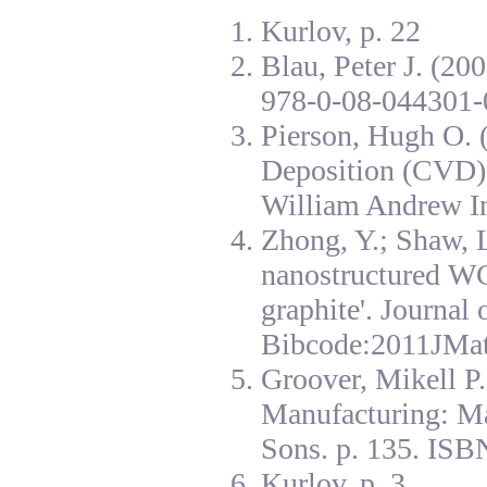
Kurlov, p. 22
Blau, Peter J. (20
978-0-08-044301-
Pierson, Hugh O. 
Deposition (CVD):
William Andrew I
Zhong, Y.; Shaw, L
nanostructured W
graphite'. Journal
Bibcode:2011JMat
Groover, Mikell P
Manufacturing: Ma
Sons. p. 135. ISB
Kurlov, p. 3