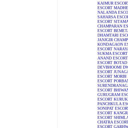
KAIMUR ESCOR
ESCORT
MADHE
NALANDA ESC
SAHARSA ESCO
ESCORT
SITAM
CHAMPARAN E
ESCORT
BEMET
DHAMTARI ESC
JANJGIR CHAMP
KONDAGAON E
ESCORT
NARAY
SUKMA ESCORT
ANAND ESCORT
ESCORT
BOTAD
DEVBHOOMI DW
ESCORT
JUNAG
ESCORT
MORBI
ESCORT
PORBA
SURENDRANAG
ESCORT
BHIWA
GURUGRAM ES
ESCORT
KURUK
PANCHKULA ES
SONIPAT ESCOR
ESCORT
KANGR
ESCORT
SHIML
CHATRA ESCOR
ESCORT
GARHW