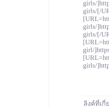
girls/]ht
girls/[/U
[URL=http
girls/]ht
girls/[/U
[URL=http
girl/]htt
[URL=http
girls/]ht
ลิงค์ที่เก