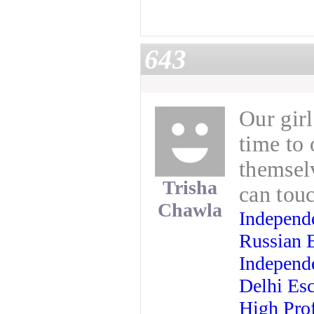
643
Our girl
time to
themsel
Trisha
can touc
Chawla
Independe
Russian E
Independe
Delhi Es
High Prof