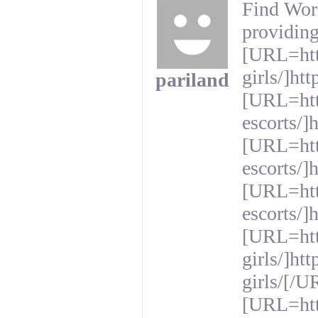
Find Worl
providing
[URL=htt
girls/]ht
pariland
[URL=htt
escorts/]
[URL=htt
escorts/]
[URL=http
escorts/]
[URL=htt
girls/]ht
girls/[/U
[URL=http