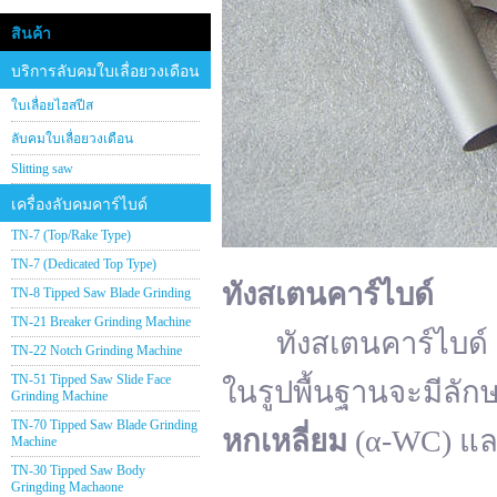
สินค้า
บริการลับคมใบเลื่อยวงเดือน
ใบเลื่อยไฮสปีส
ลับคมใบเลื่อยวงเดือน
Slitting saw
เครื่องลับคมคาร์ไบด์
TN-7 (Top/Rake Type)
TN-7 (Dedicated Top Type)
ทังสเตนคาร์ไบด์
TN-8 Tipped Saw Blade Grinding
TN-21 Breaker Grinding Machine
ทังสเตนคาร์ไบด์ (อั
TN-22 Notch Grinding Machine
TN-51 Tipped Saw Slide Face
ในรูปพื้นฐานจะมีลัก
Grinding Machine
TN-70 Tipped Saw Blade Grinding
หกเหลี่ยม
(α-WC) แ
Machine
TN-30 Tipped Saw Body
Gringding Machaone