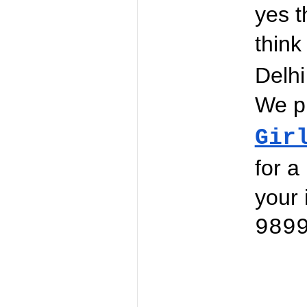
yes t
think
Delhi
We pr
Gir
for a 
989