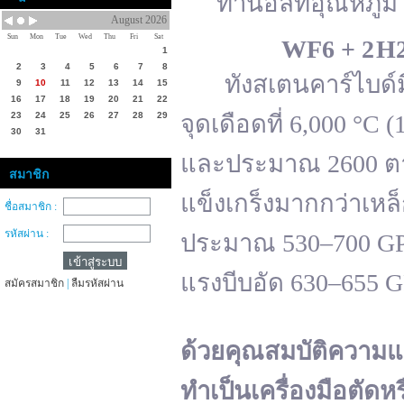
ทานอลที่อุณหภูมิ 
August 2026
Sun
Mon
Tue
Wed
Thu
Fri
Sat
WF
6 + 2 H
1
2
3
4
5
6
7
8
ทังสเตนคาร์ไบด์มีจ
9
10
11
12
13
14
15
16
17
18
19
20
21
22
23
24
25
26
27
28
29
จุดเดือดที่ 6,000 °
30
31
และประมาณ 2600 ตาม
สมาชิก
แข็งเกร็งมากกว่าเหล
ชื่อสมาชิก :
รหัสผ่าน :
ประมาณ 530–700 GPa 
แรงบีบอัด 630–655 
สมัครสมาชิก
|
ลืมรหัสผ่าน
ด้วยคุณสมบัติความแ
ทำเป็นเครื่องมือตัดห