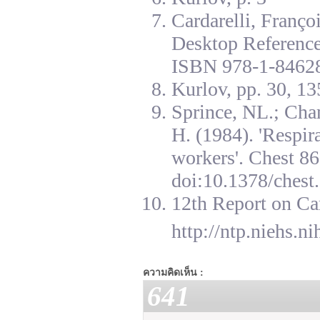
Cardarelli, Franç
Desktop Reference
ISBN 978-1-84628
Kurlov, pp. 30, 13
Sprince, NL.; Cha
H. (1984). 'Respir
workers'. Chest 8
doi:10.1378/chest.
12th Report on Ca
http://ntp.niehs.n
ความคิดเห็น :
641