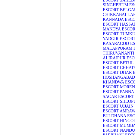
ESCORT
SAHEB
SINGHBHUM ES
ESCORT
BELGA
CHIKKABALLAP
KANNADA ESC
ESCORT
HASSA
MANDYA ESCO
ESCORT
TUMKU
YADGIR ESCOR
KASARAGOD E
MALAPPURAM 
THIRUVANANT
ALIRAJPUR ES
ESCORT
BETUL
ESCORT
CHHAT
ESCORT
DHAR 
HOSHANGABAD
KHANDWA ESC
ESCORT
MOREN
ESCORT
PANNA
SAGAR ESCORT
ESCORT
SHEOP
ESCORT
UJJAIN
ESCORT
AMRAVA
BULDHANA ES
ESCORT
HINGOL
ESCORT
MUMBA
ESCORT
NANDU