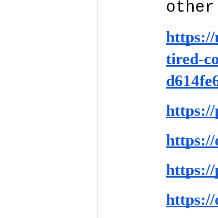
other
https:
tired-c
d614fe
https:/
https:/
https:/
https:/