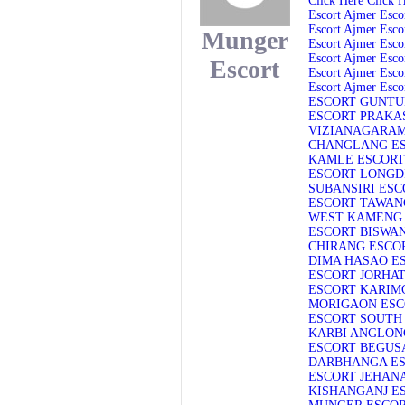
Click Here
Click 
Escort
Ajmer Esco
Escort
Ajmer Esco
Munger
Escort
Ajmer Esco
Escort
Ajmer Esco
Escort
Escort
Ajmer Esco
Escort
Ajmer Esco
ESCORT
GUNTU
ESCORT
PRAKA
VIZIANAGARAM
CHANGLANG E
KAMLE ESCORT
ESCORT
LONGD
SUBANSIRI ESC
ESCORT
TAWAN
WEST KAMENG
ESCORT
BISWA
CHIRANG ESCO
DIMA HASAO E
ESCORT
JORHAT
ESCORT
KARIM
MORIGAON ESC
ESCORT
SOUTH
KARBI ANGLON
ESCORT
BEGUS
DARBHANGA E
ESCORT
JEHAN
KISHANGANJ E