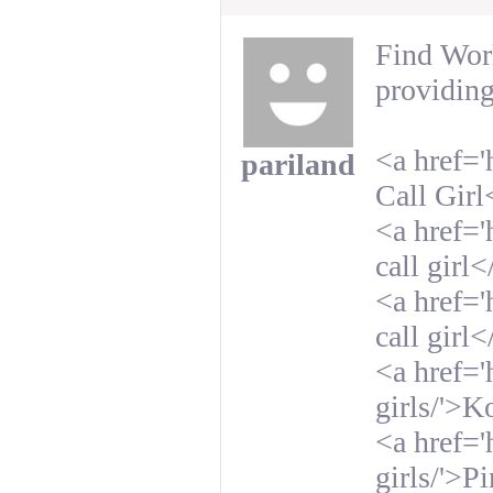
Find Worl
providing
<a href='
pariland
Call Girl
<a href='
call girl<
<a href='
call girl<
<a href='
girls/'>K
<a href='
girls/'>P