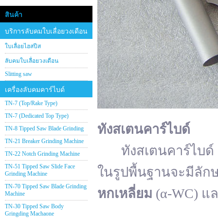
สินค้า
บริการลับคมใบเลื่อยวงเดือน
ใบเลื่อยไฮสปีส
ลับคมใบเลื่อยวงเดือน
Slitting saw
เครื่องลับคมคาร์ไบด์
TN-7 (Top/Rake Type)
TN-7 (Dedicated Top Type)
ทังสเตนคาร์ไบด์
TN-8 Tipped Saw Blade Grinding
TN-21 Breaker Grinding Machine
ทังสเตนคาร์ไบด์ (อั
TN-22 Notch Grinding Machine
TN-51 Tipped Saw Slide Face
ในรูปพื้นฐานจะมีลัก
Grinding Machine
TN-70 Tipped Saw Blade Grinding
หกเหลี่ยม
(α-WC) แ
Machine
TN-30 Tipped Saw Body
Gringding Machaone