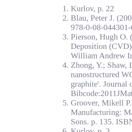
Kurlov, p. 22
Blau, Peter J. (20
978-0-08-044301-
Pierson, Hugh O. 
Deposition (CVD):
William Andrew I
Zhong, Y.; Shaw, L
nanostructured W
graphite'. Journal
Bibcode:2011JMat
Groover, Mikell P
Manufacturing: Ma
Sons. p. 135. ISB
Kurlov, p. 3