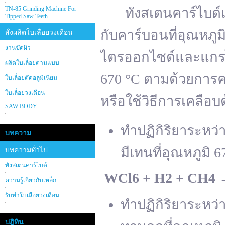
TN-85 Grinding Machine For
ทังสเตนคาร์ไบด์เต
Tipped Saw Teeth
กับคาร์บอนที่อุณหภู
สั่งผลิตใบเลื่อยวงเดือน
งานขัดผิว
ไตรออกไซด์และแกรไฟ
ผลิตใบเลื่อยตามแบบ
670 °C ตามด้วยการคา
ใบเลื่อยตัดอลูมิเนียม
ใบเลื่อยวงเดือน
หรือใช้วิธีการเคลือบ
SAW BODY
ทำปฏิกิริยาระหว
บทความ
มีเทนที่อุณหภูมิ 6
บทความทั่วไป
ทังสเตนคาร์ไบด์
WCl
6 + H
2 + CH
4
ความรู้เกี่ยวกับเหล็ก
รับทำใบเลื่อยวงเดือน
ทำปฏิกิริยาระหว
ปฎิทิน