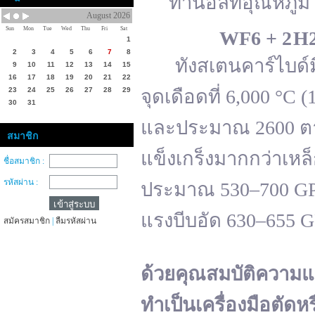
ทานอลที่อุณหภูมิ 
August 2026
Sun
Mon
Tue
Wed
Thu
Fri
Sat
WF
6 + 2 H
1
2
3
4
5
6
7
8
ทังสเตนคาร์ไบด์มีจ
9
10
11
12
13
14
15
16
17
18
19
20
21
22
23
24
25
26
27
28
29
จุดเดือดที่ 6,000 °
30
31
และประมาณ 2600 ตาม
สมาชิก
แข็งเกร็งมากกว่าเหล
ชื่อสมาชิก :
รหัสผ่าน :
ประมาณ 530–700 GPa 
แรงบีบอัด 630–655 
สมัครสมาชิก
|
ลืมรหัสผ่าน
ด้วยคุณสมบัติความแ
ทำเป็นเครื่องมือตัดห