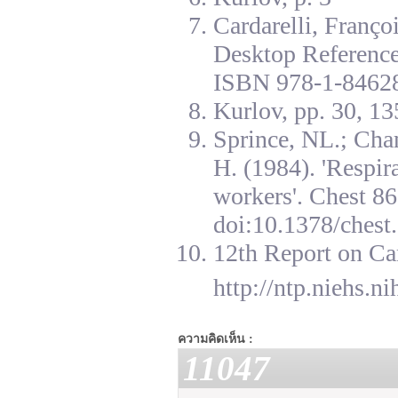
Cardarelli, Franç
Desktop Reference
ISBN 978-1-84628
Kurlov, pp. 30, 13
Sprince, NL.; Cha
H. (1984). 'Respir
workers'. Chest 8
doi:10.1378/chest.
12th Report on Ca
http://ntp.niehs.n
ความคิดเห็น :
11047