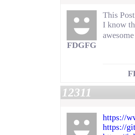
This Post
I know th
awesome 
FDGFG
F
12311
https://
https://g