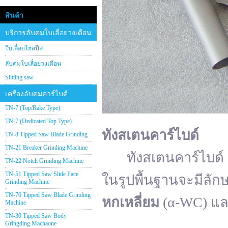
สินค้า
บริการลับคมใบเลื่อยวงเดือน
ใบเลื่อยไฮสปีส
ลับคมใบเลื่อยวงเดือน
Slitting saw
เครื่องลับคมคาร์ไบด์
TN-7 (Top/Rake Type)
TN-7 (Dedicated Top Type)
ทังสเตนคาร์ไบด์
TN-8 Tipped Saw Blade Grinding
TN-21 Breaker Grinding Machine
ทังสเตนคาร์ไบด์ (อั
TN-22 Notch Grinding Machine
TN-51 Tipped Saw Slide Face
ในรูปพื้นฐานจะมีลัก
Grinding Machine
TN-70 Tipped Saw Blade Grinding
หกเหลี่ยม
(α-WC) แ
Machine
TN-30 Tipped Saw Body
Gringding Machaone