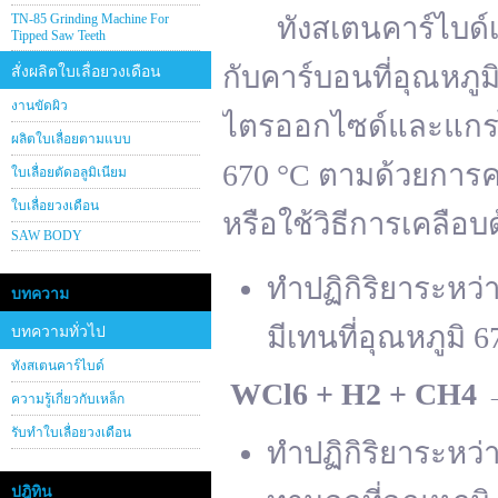
TN-85 Grinding Machine For
ทังสเตนคาร์ไบด์เต
Tipped Saw Teeth
กับคาร์บอนที่อุณหภู
สั่งผลิตใบเลื่อยวงเดือน
งานขัดผิว
ไตรออกไซด์และแกรไฟ
ผลิตใบเลื่อยตามแบบ
670 °C ตามด้วยการคา
ใบเลื่อยตัดอลูมิเนียม
ใบเลื่อยวงเดือน
หรือใช้วิธีการเคลือบ
SAW BODY
ทำปฏิกิริยาระหว
บทความ
มีเทนที่อุณหภูมิ 6
บทความทั่วไป
ทังสเตนคาร์ไบด์
WCl
6 + H
2 + CH
4
ความรู้เกี่ยวกับเหล็ก
รับทำใบเลื่อยวงเดือน
ทำปฏิกิริยาระหว
ปฎิทิน