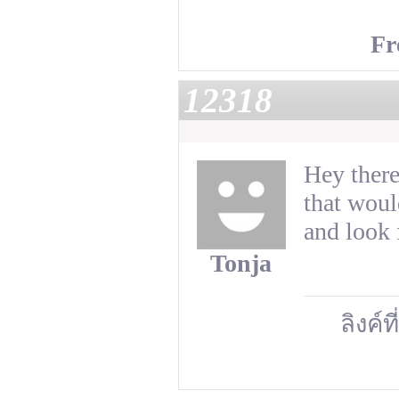
Fr
12318
Hey there
that woul
and look 
Tonja
ลิงค์ท