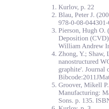
Kurlov, p. 22
Blau, Peter J. (20
978-0-08-044301-
Pierson, Hugh O. 
Deposition (CVD):
William Andrew I
Zhong, Y.; Shaw, L
nanostructured W
graphite'. Journal
Bibcode:2011JMat
Groover, Mikell P
Manufacturing: Ma
Sons. p. 135. ISB
Kurlov, p. 3