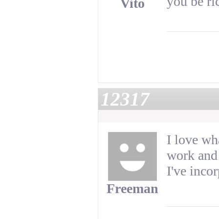
you be ri
Vito
12317
I love wh
work and 
I've inco
Freeman