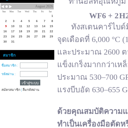
ทานอลที่อุณหภูมิ 
August 2026
Sun
Mon
Tue
Wed
Thu
Fri
Sat
WF
6 + 2 H
1
2
3
4
5
6
7
8
ทังสเตนคาร์ไบด์มีจ
9
10
11
12
13
14
15
16
17
18
19
20
21
22
23
24
25
26
27
28
29
จุดเดือดที่ 6,000 °
30
31
และประมาณ 2600 ตาม
สมาชิก
แข็งเกร็งมากกว่าเหล
ชื่อสมาชิก :
รหัสผ่าน :
ประมาณ 530–700 GPa 
แรงบีบอัด 630–655 
สมัครสมาชิก
|
ลืมรหัสผ่าน
ด้วยคุณสมบัติความแ
ทำเป็นเครื่องมือตัดห