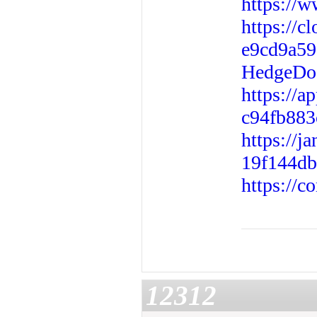
https://
https://c
e9cd9a59
HedgeDoc
https://a
c94fb883
https://j
19f144db
https://
12312