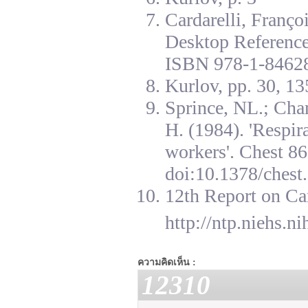
Cardarelli, Franç
Desktop Reference
ISBN 978-1-84628
Kurlov, pp. 30, 13
Sprince, NL.; Cha
H. (1984). 'Respir
workers'. Chest 8
doi:10.1378/chest.
12th Report on Ca
http://ntp.niehs.n
ความคิดเห็น :
12310