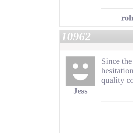
roh
10962
Since the
hesitatio
quality c
Jess