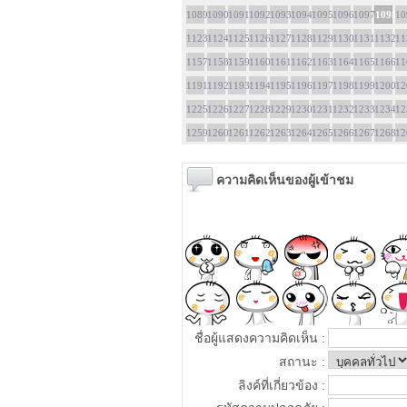
1089
1090
1091
1092
1093
1094
1095
1096
1097
1098
10
1123
1124
1125
1126
1127
1128
1129
1130
1131
1132
11
1157
1158
1159
1160
1161
1162
1163
1164
1165
1166
11
1191
1192
1193
1194
1195
1196
1197
1198
1199
1200
12
1225
1226
1227
1228
1229
1230
1231
1232
1233
1234
12
1259
1260
1261
1262
1263
1264
1265
1266
1267
1268
12
ความคิดเห็นของผู้เข้าชม
ชื่อผู้แสดงความคิดเห็น :
สถานะ :
ลิงค์ที่เกี่ยวข้อง :