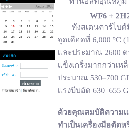
ทานอลที่อุณหภูมิ 
August 2026
Sun
Mon
Tue
Wed
Thu
Fri
Sat
WF
6 + 2 H
1
2
3
4
5
6
7
8
ทังสเตนคาร์ไบด์มีจ
9
10
11
12
13
14
15
16
17
18
19
20
21
22
23
24
25
26
27
28
29
จุดเดือดที่ 6,000 °
30
31
และประมาณ 2600 ตาม
สมาชิก
แข็งเกร็งมากกว่าเหล
ชื่อสมาชิก :
รหัสผ่าน :
ประมาณ 530–700 GPa 
แรงบีบอัด 630–655 
สมัครสมาชิก
|
ลืมรหัสผ่าน
ด้วยคุณสมบัติความแ
ทำเป็นเครื่องมือตัดห