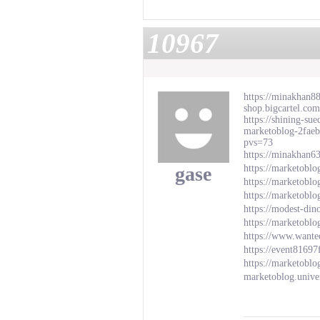
10967
https://minakhan8
shop.bigcartel.co
https://shining-su
marketoblog-2fae
pvs=73
https://minakhan6
gase
https://marketoblo
https://marketoblo
https://marketobl
https://modest-din
https://marketoblo
https://www.wante
https://event8169
https://marketobl
marketoblog.univer