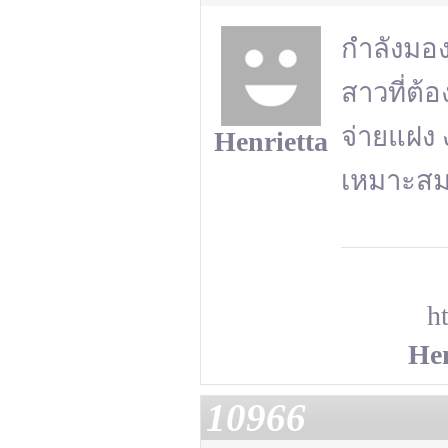
กำลังมอง
สาวที่ต้
จ่ายแฝง 
Henrietta
เหมาะส
h
Hen
10966