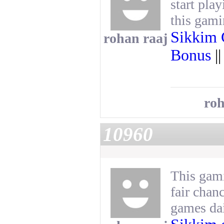
start pla
this gam
Sikkim
rohan raaj
Bonus
|
roh
10960
This gami
fair chan
games dai