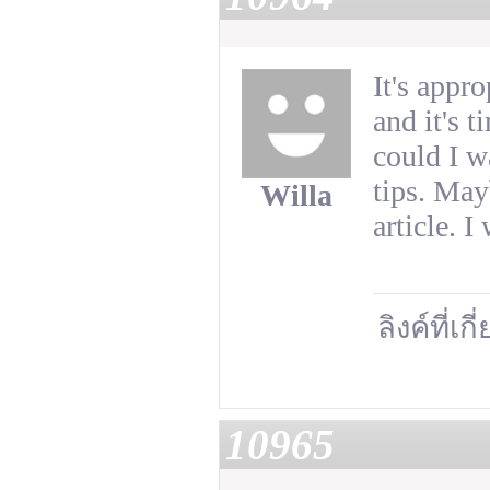
It's appr
and it's t
could I w
tips. May
Willa
article. I
ลิงค์ที่เก
10965