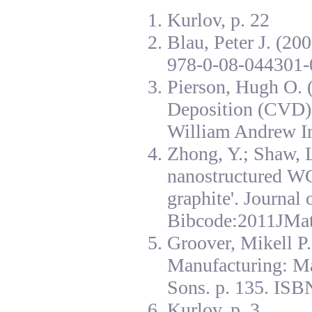
Kurlov, p. 22
Blau, Peter J. (20
978-0-08-044301-
Pierson, Hugh O. 
Deposition (CVD):
William Andrew I
Zhong, Y.; Shaw, L
nanostructured W
graphite'. Journal
Bibcode:2011JMat
Groover, Mikell P
Manufacturing: Ma
Sons. p. 135. ISB
Kurlov, p. 3