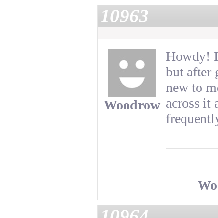
10963
Howdy! I 
but after 
new to me
across it
Woodrow
frequentl
Wo
10964