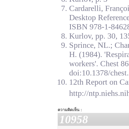
Cardarelli, Franç
Desktop Reference
ISBN 978-1-84628
Kurlov, pp. 30, 13
Sprince, NL.; Cha
H. (1984). 'Respir
workers'. Chest 8
doi:10.1378/chest.
12th Report on Ca
http://ntp.niehs.n
ความคิดเห็น :
10958