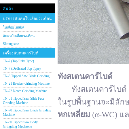
สินค้า
บริการลับคมใบเลื่อยวงเดือน
ใบเลื่อยไฮสปีส
ลับคมใบเลื่อยวงเดือน
Slitting saw
เครื่องลับคมคาร์ไบด์
TN-7 (Top/Rake Type)
TN-7 (Dedicated Top Type)
ทังสเตนคาร์ไบด์
TN-8 Tipped Saw Blade Grinding
TN-21 Breaker Grinding Machine
ทังสเตนคาร์ไบด์ (อั
TN-22 Notch Grinding Machine
TN-51 Tipped Saw Slide Face
ในรูปพื้นฐานจะมีลัก
Grinding Machine
TN-70 Tipped Saw Blade Grinding
หกเหลี่ยม
(α-WC) แ
Machine
TN-30 Tipped Saw Body
Gringding Machaone