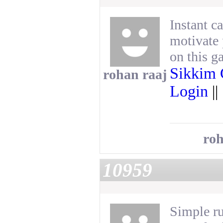
Instant c
motivate 
on this g
Sikkim
rohan raaj
Login
||
roh
10959
Simple ru