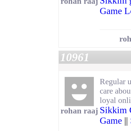
Sikkim
rohan raaj
Game L
roh
10961
Regular 
care abou
loyal onl
Sikkim
rohan raaj
Game
||