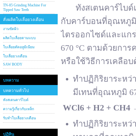
TN-85 Grinding Machine For
ทังสเตนคาร์ไบด์เต
Tipped Saw Teeth
กับคาร์บอนที่อุณหภู
สั่งผลิตใบเลื่อยวงเดือน
งานขัดผิว
ไตรออกไซด์และแกรไฟ
ผลิตใบเลื่อยตามแบบ
670 °C ตามด้วยการคา
ใบเลื่อยตัดอลูมิเนียม
ใบเลื่อยวงเดือน
หรือใช้วิธีการเคลือบ
SAW BODY
ทำปฏิกิริยาระหว
บทความ
มีเทนที่อุณหภูมิ 6
บทความทั่วไป
ทังสเตนคาร์ไบด์
WCl
6 + H
2 + CH
4
ความรู้เกี่ยวกับเหล็ก
รับทำใบเลื่อยวงเดือน
ทำปฏิกิริยาระหว
ปฎิทิน