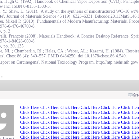
on, Hugh O. (1992). Handbook of Chemical Vapor Deposition (CVD): Principles
w Inc. ISBN 0-8155-1300-3.
, Y.; Shaw, L. (2011). 'A study on the synthesis of nanostructured WC–10 wt
te'. Journal of Materials Science 46 (19): 6323–6331. Bibcode:2011JMatS..46
r, Mikell P. (2010). Fundamentals of Modern Manufacturing: Materials, Proce
978-0-470-46700-8.
, p. 3
elli, François (2008). Materials Handbook: A Concise Desktop Reference. Spr
978-1-84628-669-8.
, pp. 30, 135
e, NL.; Chamberlin, RI.; Hales, CA.; Weber, AL.; Kazemi, H. (1984). 'Respirat
rs'. Chest 86 (4): 549–557. PMID 6434250. doi:10.1378/chest.86.4.549.
eport on Carcinogens'. National Toxicology Program. http://ntp.niehs.nih.gov/
 :
อ้า
Click Here
Click Here
Click Here
Click Here
Click Here
Click Her
Click Here
Click Here
Click Here
Click Here
Click Here
Click Her
Click Here
Click Here
Click Here
Click Here
Click Here
Click Her
Click Here
Click Here
Click Here
Click Here
Click Here
Click Her
Click Here
Click Here
Click Here
Click Here
Click Here
Click Her
Click Here
Click Here
Click Here
Click Here
Click Here
Click Her
Click Here
Click Here
Click Here
Click Here
Click Here
Click Her
j Escort