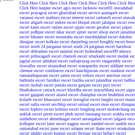
Click Here
Click Here
Click Here
Click Here
Click Here
Click Her
Click Here
kanpur escort
agra escort
lucknow escort01
moradabad
escort
prayagraj escort
ghaziabad escort service
azamgarh escort
varanasi escort
mathura escort
meerut escort
raebareli escort
etawah
escort
aligarh escort
indore escort
bhopal escort
jabalpur escort
rew
escort
katni escort
ratlam escort
ujjain escort
gwalior escort
jaipur
escort
jodhpur escort
sikar escort
ajmer escort
alwar escort
jaisalme
escort
bikaner escort
mountabu escort
murshidabad escort
dakshin
dinajpur escort
kolkata escort
darjeeling escort
hooghly escort
howr
escort
north 24 parganas escort
south 24 parganas escort
haridwar
escort
dehradum escort
nainital escort
hyderabad escort09
almora
escort
pithoragarh escort
chamoli escort
uttarkashi escort
medak esc
jagtial escort
adilabad escort
rudraprayag escort
rangareddy escort
tiruvallur escort
nizamabad escort
wanaparthy escort
siddipet escort
chennai escort
coimbatore escort
kanchipuram escort
madurai escor
ramanathapuram escort
salem escort
vellore escort
amritsar escort
bathinda escort
faridkot escort
fazilka escort
jalandhar escort
ludhia
escort
mohali escort
patiala escort
ganjam escort
puri escort
bhadrakescor
cuttack escort
khordha escort
mayurbhanj escort
jajpu
escort
gajapati escort
aizawl escort
champhai escort
hnahthial escort
kolasib escort
khawzawl escort
lawngtlai escort
lunglei escort
mami
escort
saiha escort
serchhip escort
saitual escort
mon escort
dimapu
escort
kiphire escort
kohima escort
longleng escort
mokokchung esc
noklak escort
peren escort
phek escort
tuensang escort
wokha escort
zunheboto escort
ahmednagar escort
aurangabad escort
jalgaon esco
kolhapur escort
latur escort
nagpur escort
nanded escort
nashik esco
osmanabad escort
pune escort
solapur escort
thane escort
ernakulam
escort
idukki escort
kannur escort
thrissur escort
bellary escort