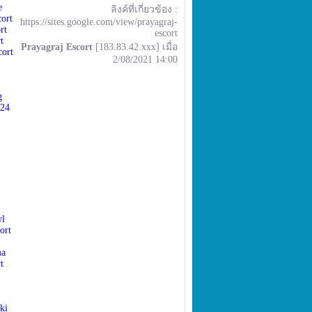
e
ลิงค์ที่เกี่ยวข้อง :
cort
https://sites.google.com/view/prayagraj-
rt
escort
t
Prayagraj Escort
[183.83.42.xxx] เมื่อ
cort
2/08/2021 14:00
g
 24
wl
ort
ma
t
ki