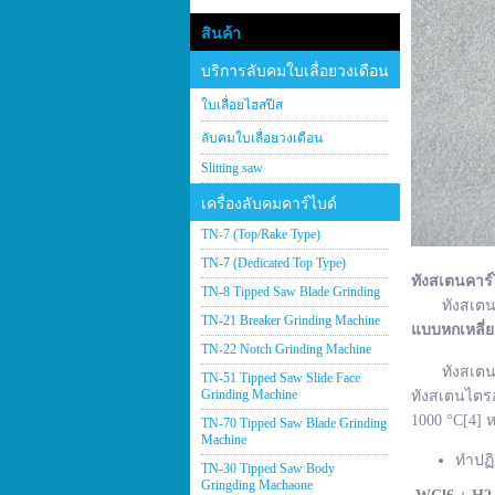
สินค้า
บริการลับคมใบเลื่อยวงเดือน
ใบเลื่อยไฮสปีส
ลับคมใบเลื่อยวงเดือน
Slitting saw
เครื่องลับคมคาร์ไบด์
TN-7 (Top/Rake Type)
TN-7 (Dedicated Top Type)
ทังสเตนคาร์
TN-8 Tipped Saw Blade Grinding
ทังสเตนคาร์
TN-21 Breaker Grinding Machine
แบบหกเหลี่
TN-22 Notch Grinding Machine
ทังสเตนคาร์
TN-51 Tipped Saw Slide Face
Grinding Machine
ทังสเตนไตรอ
1000 °C[4] ห
TN-70 Tipped Saw Blade Grinding
Machine
ทำปฏิ
TN-30 Tipped Saw Body
Gringding Machaone