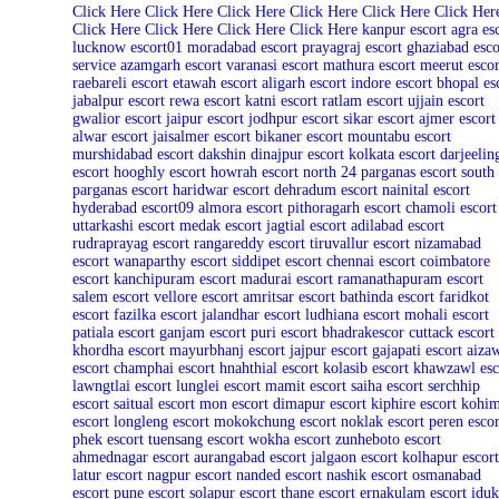
Click Here
Click Here
Click Here
Click Here
Click Here
Click Her
Click Here
Click Here
Click Here
Click Here
kanpur escort
agra es
lucknow escort01
moradabad escort
prayagraj escort
ghaziabad esco
service
azamgarh escort
varanasi escort
mathura escort
meerut escor
raebareli escort
etawah escort
aligarh escort
indore escort
bhopal es
jabalpur escort
rewa escort
katni escort
ratlam escort
ujjain escort
gwalior escort
jaipur escort
jodhpur escort
sikar escort
ajmer escort
alwar escort
jaisalmer escort
bikaner escort
mountabu escort
murshidabad escort
dakshin dinajpur escort
kolkata escort
darjeelin
escort
hooghly escort
howrah escort
north 24 parganas escort
south
parganas escort
haridwar escort
dehradum escort
nainital escort
hyderabad escort09
almora escort
pithoragarh escort
chamoli escort
uttarkashi escort
medak escort
jagtial escort
adilabad escort
rudraprayag escort
rangareddy escort
tiruvallur escort
nizamabad
escort
wanaparthy escort
siddipet escort
chennai escort
coimbatore
escort
kanchipuram escort
madurai escort
ramanathapuram escort
salem escort
vellore escort
amritsar escort
bathinda escort
faridkot
escort
fazilka escort
jalandhar escort
ludhiana escort
mohali escort
patiala escort
ganjam escort
puri escort
bhadrakescor
cuttack escort
khordha escort
mayurbhanj escort
jajpur escort
gajapati escort
aiza
escort
champhai escort
hnahthial escort
kolasib escort
khawzawl esc
lawngtlai escort
lunglei escort
mamit escort
saiha escort
serchhip
escort
saitual escort
mon escort
dimapur escort
kiphire escort
kohi
escort
longleng escort
mokokchung escort
noklak escort
peren escor
phek escort
tuensang escort
wokha escort
zunheboto escort
ahmednagar escort
aurangabad escort
jalgaon escort
kolhapur escort
latur escort
nagpur escort
nanded escort
nashik escort
osmanabad
escort
pune escort
solapur escort
thane escort
ernakulam escort
iduk