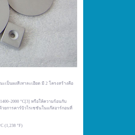
ณะเป็นผงสีเทาละเอียด มี 2 โครงสร้างคือ
400–2000 °C[3] หรือให้ความร้อนกับ
้วยการคาร์บิวไรเซชันในแก๊สอาร์กอนที่
C (1,238 °F)