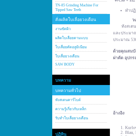
WCl
6 + H
2
TN-85 Grinding Machine For
Tipped Saw Teeth
ทำปฏิ
สั่งผลิตใบเลื่อยวงเดือน
W
ทังสเตนคาร์
งานขัดผิว
และประมาณ 2
ผลิตใบเลื่อยตามแบบ
ประมาณ 530–
ใบเลื่อยตัดอลูมิเนียม
ด้วยคุณสมบั
ใบเลื่อยวงเดือน
ผ่าตัด อุปกร
SAW BODY
บทความ
บทความทั่วไป
ทังสเตนคาร์ไบด์
ความรู้เกี่ยวกับเหล็ก
อ้างอิง
รับทำใบเลื่อยวงเดือน
Kurlov
Blau, 
ปฎิทิน