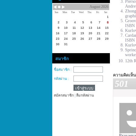
Piers
Andre
August 2026
Zhong
Sun
Mon
Tue
Wed
Thu
Fri
Sat
graphi
1
Groove
2
3
4
5
6
7
8
ISBN 
9
10
11
12
13
14
15
Kurlov
16
17
18
19
20
21
22
Cardar
23
24
25
26
27
28
29
ISBN 
30
31
Kurlov
Sprinc
worke
สมาชิก
12th R
ชื่อสมาชิก :
ความคิดเห็น
รหัสผ่าน :
501
สมัครสมาชิก
|
ลืมรหัสผ่าน
Prayagra