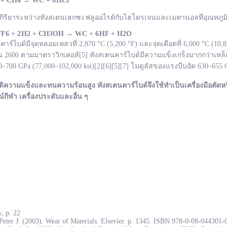
 + CH
4
→
WC +
6 HCl
กิริยาระหว่างทังสเตนเฮกซะฟลูออไรด์กับไฮโดรเจนและเมทานอลที่อุณหภูมิ 
F
6 + 2 H
2 + CH
3OH
→ WC +
6 HF + H
2O
ไบด์มีจุดหลอมเหลวที่ 2,870 °C (5,200 °F) และจุดเดือดที่ 6,000 °C (10
600 ตามมาตราวิกเคอส์[5] ทังสเตนคาร์ไบด์มีความแข็งเกร็งมากกว่าเหล็ก
700 GPa (77,000–102,000 ksi)[2][6][5][7] โมดูลัสของแรงบีบอัด 630–655
ติความแข็งและทนความร้อนสูง ทังสเตนคาร์ไบด์จึงใช้ทำเป็นเครื่องมือตัดหร
ณ์กีฬา เครื่องประดับและอื่น ๆ
, p. 22
Peter J. (2003). Wear of Materials. Elsevier. p. 1345. ISBN 978-0-08-044301-