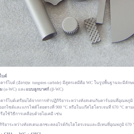
ไบด์
ไบด์ (อังกฤษ: tungsten carbide) มีสูตรเคมีคือ WC ในรูปพื้นฐานจะมีลักษ
ยม
(α-WC) และ
แบบลูกบาศก์
(β-WC)
ไบด์เตรียมได้จากการทำปฏิกิริยาระหว่างทังสเตนกับคาร์บอนที่อุณหภูมิ 1
อกไซด์และแกรไฟต์โดยตรงที่ 900 °C หรือในแก๊สไฮโดรเจนที่ 670 °C ตามด
รือใช้วิธีการเคลือบด้วยไอเคมี เช่น
กิริยาระหว่างทังสเตนเฮกซะคลอไรด์กับไฮโดรเจนและมีเทนที่อุณหภูมิ 670 °