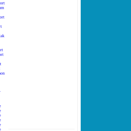
ort
aum
ort
t
tak
rt
rt
t
t
aon
r
e
e
e
e
e
e