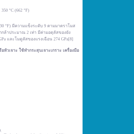
350 °C (662 °F)
,830 °F) มีความแข็งระดับ 9 ตามมาตราโมส
กล้าประมาณ 2 เท่า มีค่ามอดุลัสของยัง
 GPa และโมดูลัสของแรงเฉือน 274 GPa[8]
ือหัวเจาะ ใช้ทำกระสุนเจาะเกราะ เครื่องมือ
0.