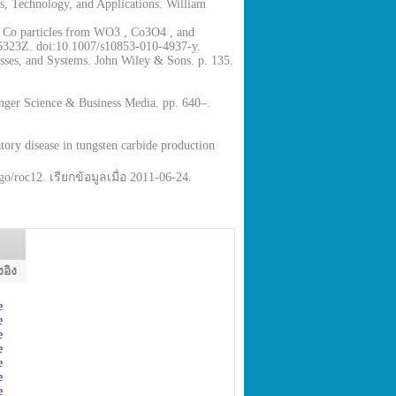
, Technology, and Applications. William
% Co particles from WO3 , Co3O4 , and
.6323Z. doi:10.1007/s10853-010-4937-y.
sses, and Systems. John Wiley & Sons. p. 135.
inger Science & Business Media. pp. 640–.
ory disease in tungsten carbide production
go/roc12. เรียกข้อมูลเมื่อ 2011-06-24.
งอิง
e
e
e
e
e
e
e