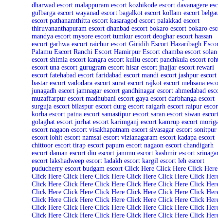
dharwad escort
malappuram escort
kozhikode escort
davanagere esc
gulbarga escort
wayanad escort
bagalkot escort
kollam escort
belg
escort
pathanamthitta escort
kasaragod escort
palakkad escort
thiruvananthapuram escort
dhanbad escort
bokaro escort
bokaro esc
mandya escort
mysore escort
tumkur escort
deoghar escort
hassan
escort
garhwa escort
raichur escort
Giridih Escort
Hazaribagh Escor
Palamu Escort
Ranchi Escort
Hamirpur Escort
chamba escort
solan
escort
shimla escort
kangra escort
kullu escort
panchkula escort
roh
escort
una escort
gurugram escort
hisar escort
jhajjar escort
rewari
escort
fatehabad escort
faridabad escort
mandi escort
jashpur escort
bastar escort
vadodara escort
surat escort
rajkot escort
mehsana esco
junagadh escort
jamnagar escort
gandhinagar escort
ahmedabad esco
muzaffarpur escort
madhubani escort
gaya escort
darbhanga escort
surguja escort
bilaspur escort
durg escort
raigarh escort
raipur escor
korba escort
patna escort
samastipur escort
saran escort
siwan escor
golaghat escort
jorhat escort
karimganj escort
kamrup escort
morig
escort
nagaon escort
visakhapatnam escort
sivasagar escort
sonitpur
escort
lohit escort
namsai escort
vizianagaram escort
kadapa escort
chittoor escort
tirap escort
papum escort
nagaon escort
chandigarh
escort
daman escort
diu escort
jammu escort
kashmir escort
srinaga
escort
lakshadweep escort
ladakh escort
kargil escort
leh escort
puducherry escort
budgam escort
Click Here
Click Here
Click Here
Click Here
Click Here
Click Here
Click Here
Click Here
Click Her
Click Here
Click Here
Click Here
Click Here
Click Here
Click Her
Click Here
Click Here
Click Here
Click Here
Click Here
Click Her
Click Here
Click Here
Click Here
Click Here
Click Here
Click Her
Click Here
Click Here
Click Here
Click Here
Click Here
Click Her
Click Here
Click Here
Click Here
Click Here
Click Here
Click Her