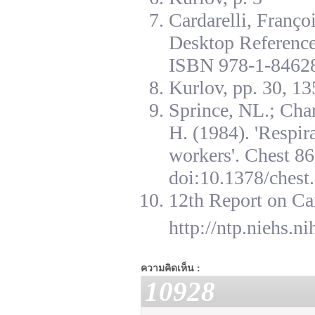
Cardarelli, Franç
Desktop Reference
ISBN 978-1-84628
Kurlov, pp. 30, 13
Sprince, NL.; Cha
H. (1984). 'Respir
workers'. Chest 8
doi:10.1378/chest.
12th Report on Ca
http://ntp.niehs.n
ความคิดเห็น :
10928