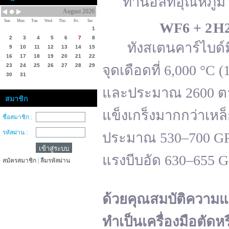
ทานอลที่อุณหภูมิ 
August 2026
Sun
Mon
Tue
Wed
Thu
Fri
Sat
WF
6 + 2 H
1
2
3
4
5
6
7
8
ทังสเตนคาร์ไบด์มีจ
9
10
11
12
13
14
15
16
17
18
19
20
21
22
23
24
25
26
27
28
29
จุดเดือดที่ 6,000 °
30
31
และประมาณ 2600 ตาม
สมาชิก
แข็งเกร็งมากกว่าเหล
ชื่อสมาชิก :
รหัสผ่าน :
ประมาณ 530–700 GPa 
แรงบีบอัด 630–655 
สมัครสมาชิก
|
ลืมรหัสผ่าน
ด้วยคุณสมบัติความแ
ทำเป็นเครื่องมือตัดห