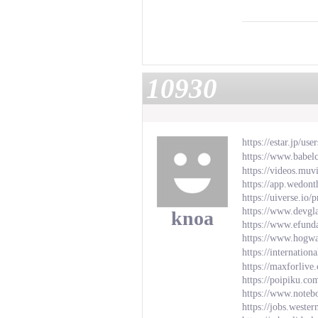
10930
https://estar.jp/us
https://www.babel
https://videos.muv
https://app.wedon
https://uiverse.io
https://www.devgl
knoa
https://www.efun
https://www.hogwa
https://internation
https://maxforlive
https://poipiku.c
https://www.note
https://jobs.weste