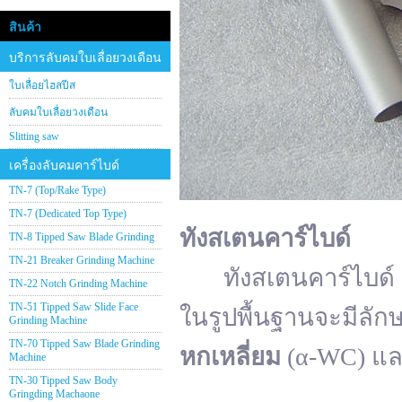
สินค้า
บริการลับคมใบเลื่อยวงเดือน
ใบเลื่อยไฮสปีส
ลับคมใบเลื่อยวงเดือน
Slitting saw
เครื่องลับคมคาร์ไบด์
TN-7 (Top/Rake Type)
TN-7 (Dedicated Top Type)
ทังสเตนคาร์ไบด์
TN-8 Tipped Saw Blade Grinding
TN-21 Breaker Grinding Machine
ทังสเตนคาร์ไบด์ (อั
TN-22 Notch Grinding Machine
TN-51 Tipped Saw Slide Face
ในรูปพื้นฐานจะมีลัก
Grinding Machine
TN-70 Tipped Saw Blade Grinding
หกเหลี่ยม
(α-WC) แ
Machine
TN-30 Tipped Saw Body
Gringding Machaone