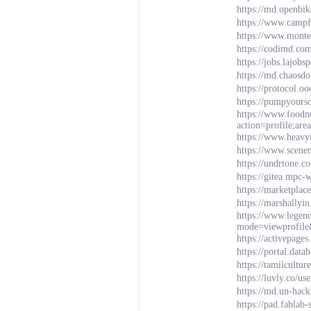
https://md.openb
https://www.campf
https://www.monte
https://codimd.c
https://jobs.lajob
https://md.chaos
https://protocol.o
https://pumpyours
https://www.foodn
action=profile;a
https://www.heavy
https://www.scen
https://undrtone.
https://gitea.mpc
https://marketpla
https://marshally
https://www.legen
mode=viewprofil
https://activepage
https://portal.da
https://tamilcultu
https://luvly.co/u
https://md.un-hack
https://pad.fablab