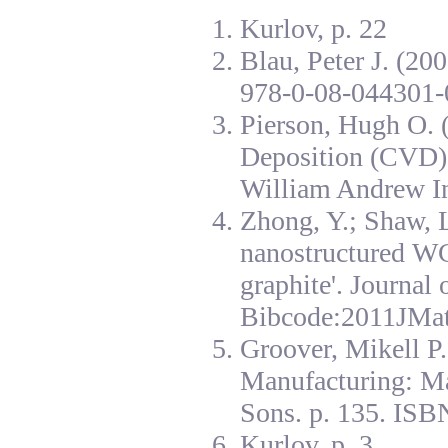
Kurlov, p. 22
Blau, Peter J. (20
978-0-08-044301-
Pierson, Hugh O. 
Deposition (CVD):
William Andrew I
Zhong, Y.; Shaw, L
nanostructured W
graphite'. Journal
Bibcode:2011JMat
Groover, Mikell P
Manufacturing: Ma
Sons. p. 135. ISB
Kurlov, p. 3