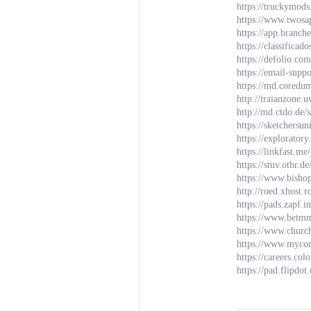
https://truckymods
https://www.twos
https://app.branc
https://classifi
https://defolio.co
https://email-supp
https://md.cored
http://traianzone
http://md.ctdo.de
https://sketchersu
https://explorator
https://linkfast.me
https://stuv.othr.
https://www.bishop
http://roed.xhost
https://pads.zapf.
https://www.betm
https://www.church
https://www.mycom
https://careers.co
https://pad.flipdo