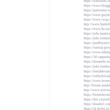
https://schoolido.
https://www.blogg
https://panorama.s
https://www.guyd
https://www.rwaq
http://www.ljudmi
https://www.8a.nu
https://jobs.lands
https://jobs.wind
https://paidforarti
https://runtrip.jp/
https://www.edudi
https://3d.cappasi
https://donatello.
https://jobs.foodt
https://metaldeva
https://willysfors
https://www.inves
http://forum.modu
http://www.activ
https://biomolecul
https://diit.cz/pr
https://doselect.
https://id.devby.i