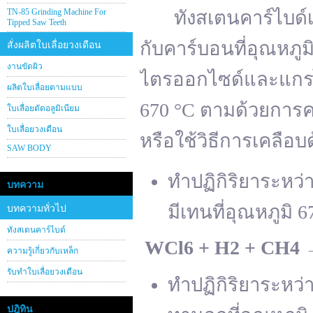
TN-85 Grinding Machine For
ทังสเตนคาร์ไบด์เต
Tipped Saw Teeth
กับคาร์บอนที่อุณหภู
สั่งผลิตใบเลื่อยวงเดือน
งานขัดผิว
ไตรออกไซด์และแกรไฟ
ผลิตใบเลื่อยตามแบบ
670 °C ตามด้วยการคา
ใบเลื่อยตัดอลูมิเนียม
ใบเลื่อยวงเดือน
หรือใช้วิธีการเคลือบ
SAW BODY
ทำปฏิกิริยาระหว
บทความ
มีเทนที่อุณหภูมิ 6
บทความทั่วไป
ทังสเตนคาร์ไบด์
WCl
6 + H
2 + CH
4
ความรู้เกี่ยวกับเหล็ก
รับทำใบเลื่อยวงเดือน
ทำปฏิกิริยาระหว
ปฎิทิน