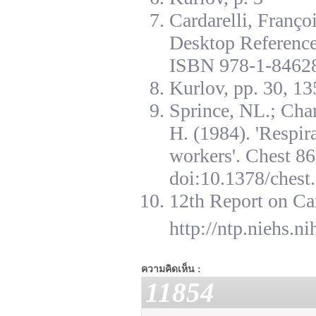
Cardarelli, Franç
Desktop Reference
ISBN 978-1-84628
Kurlov, pp. 30, 13
Sprince, NL.; Cha
H. (1984). 'Respir
workers'. Chest 8
doi:10.1378/chest.
12th Report on Ca
http://ntp.niehs.n
ความคิดเห็น :
11854