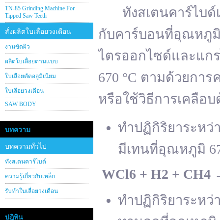
TN-85 Grinding Machine For
ทังสเตนคาร์ไบด์เต
Tipped Saw Teeth
กับคาร์บอนที่อุณหภู
สั่งผลิตใบเลื่อยวงเดือน
งานขัดผิว
ไตรออกไซด์และแกรไฟ
ผลิตใบเลื่อยตามแบบ
670 °C ตามด้วยการคา
ใบเลื่อยตัดอลูมิเนียม
ใบเลื่อยวงเดือน
หรือใช้วิธีการเคลือบ
SAW BODY
ทำปฏิกิริยาระหว
บทความ
มีเทนที่อุณหภูมิ 6
บทความทั่วไป
ทังสเตนคาร์ไบด์
WCl
6 + H
2 + CH
4
ความรู้เกี่ยวกับเหล็ก
รับทำใบเลื่อยวงเดือน
ทำปฏิกิริยาระหว
ปฎิทิน