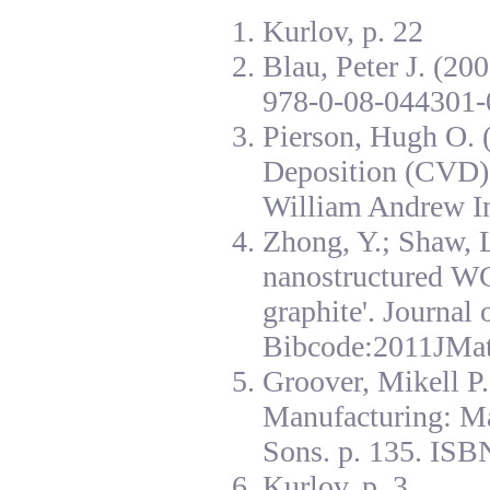
Kurlov, p. 22
Blau, Peter J. (20
978-0-08-044301-
Pierson, Hugh O. 
Deposition (CVD):
William Andrew I
Zhong, Y.; Shaw, L
nanostructured W
graphite'. Journal
Bibcode:2011JMat
Groover, Mikell P
Manufacturing: Ma
Sons. p. 135. ISB
Kurlov, p. 3