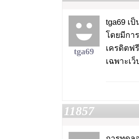
tga69 เป
โดยมีกา
เครดิตฟรี
tga69
เฉพาะเว็บ
11857
การทดลอง