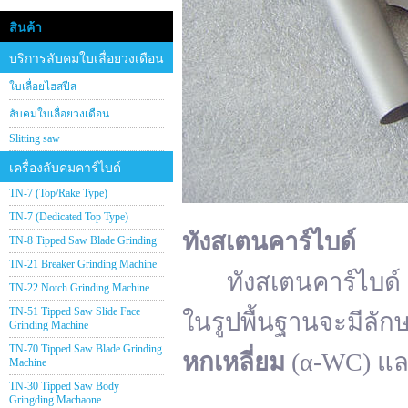
สินค้า
บริการลับคมใบเลื่อยวงเดือน
ใบเลื่อยไฮสปีส
ลับคมใบเลื่อยวงเดือน
Slitting saw
เครื่องลับคมคาร์ไบด์
TN-7 (Top/Rake Type)
TN-7 (Dedicated Top Type)
ทังสเตนคาร์ไบด์
TN-8 Tipped Saw Blade Grinding
TN-21 Breaker Grinding Machine
ทังสเตนคาร์ไบด์ (อั
TN-22 Notch Grinding Machine
TN-51 Tipped Saw Slide Face
ในรูปพื้นฐานจะมีลัก
Grinding Machine
TN-70 Tipped Saw Blade Grinding
หกเหลี่ยม
(α-WC) แ
Machine
TN-30 Tipped Saw Body
Gringding Machaone