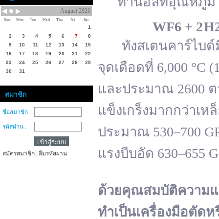
ทานอลที่อุณหภูมิ 
August 2026
Sun
Mon
Tue
Wed
Thu
Fri
Sat
WF
6 + 2 H
1
2
3
4
5
6
7
8
ทังสเตนคาร์ไบด์มีจ
9
10
11
12
13
14
15
16
17
18
19
20
21
22
23
24
25
26
27
28
29
จุดเดือดที่ 6,000 °
30
31
และประมาณ 2600 ตาม
สมาชิก
แข็งเกร็งมากกว่าเหล
ชื่อสมาชิก :
รหัสผ่าน :
ประมาณ 530–700 GPa 
แรงบีบอัด 630–655 
สมัครสมาชิก
|
ลืมรหัสผ่าน
ด้วยคุณสมบัติความแ
ทำเป็นเครื่องมือตัดห