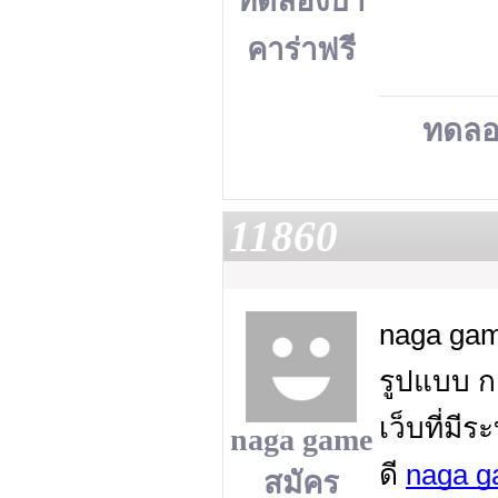
ทดลองบา
คาร่าฟรี
ทดลอ
11860
naga gam
รูปแบบ ก
เว็บที่ม
naga game
ดี
naga g
สมัคร