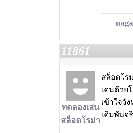
naga
11861
สล็อตโรม
เด่นด้วย
เข้าใจจั
ทดลองเล่น
เดิมพันจร
สล็อตโรม่า