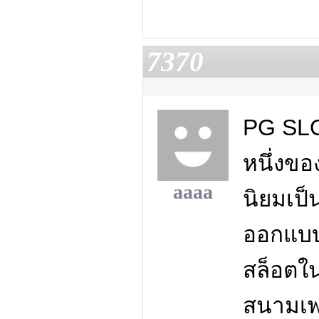
7370
PG SLO
หนึ่งขอ
aaaa
นิยมเป็
ออกแบบท
สล็อตในส
สนามเพ