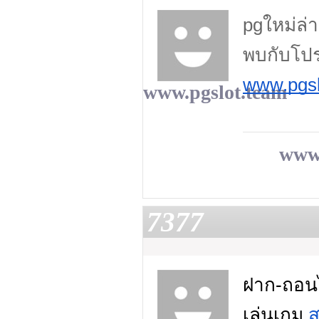
pgใหม่ล่า
พบกับโปร
www.pgsl
www.pgslot.team
www.
7377
ฝาก-ถอนไม
เล่นเกม
ส