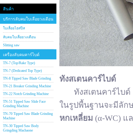
สินค้า
บริการลับคมใบเลื่อยวงเดือน
ใบเลื่อยไฮสปีส
ลับคมใบเลื่อยวงเดือน
Slitting saw
เครื่องลับคมคาร์ไบด์
TN-7 (Top/Rake Type)
TN-7 (Dedicated Top Type)
ทังสเตนคาร์ไบด์
TN-8 Tipped Saw Blade Grinding
TN-21 Breaker Grinding Machine
ทังสเตนคาร์ไบด์ (อั
TN-22 Notch Grinding Machine
TN-51 Tipped Saw Slide Face
ในรูปพื้นฐานจะมีลัก
Grinding Machine
TN-70 Tipped Saw Blade Grinding
หกเหลี่ยม
(α-WC) แ
Machine
TN-30 Tipped Saw Body
Gringding Machaone