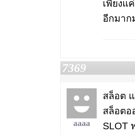
เพียงแค
อีกมากม
7369
สล็อต แ
สล็อตอ
aaaa
SLOT ฟร