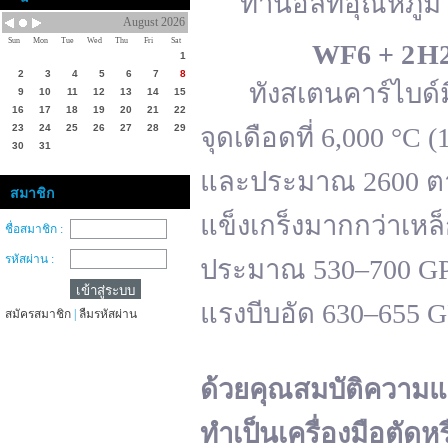
ทานอลที่อุณหภูมิ 
August 2026
Sun
Mon
Tue
Wed
Thu
Fri
Sat
WF
6 + 2 H
1
2
3
4
5
6
7
8
ทังสเตนคาร์ไบด์มีจ
9
10
11
12
13
14
15
16
17
18
19
20
21
22
23
24
25
26
27
28
29
จุดเดือดที่ 6,000 °
30
31
และประมาณ 2600 ตาม
สมาชิก
แข็งเกร็งมากกว่าเหล
ชื่อสมาชิก :
รหัสผ่าน :
ประมาณ 530–700 GPa 
แรงบีบอัด 630–655 
สมัครสมาชิก
|
ลืมรหัสผ่าน
ด้วยคุณสมบัติความแ
ทำเป็นเครื่องมือตัดห