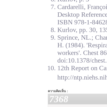
Cardarelli, Franç
Desktop Reference
ISBN 978-1-84628
Kurlov, pp. 30, 13
Sprince, NL.; Cha
H. (1984). 'Respir
workers'. Chest 8
doi:10.1378/chest.
12th Report on Ca
http://ntp.niehs.n
ความคิดเห็น :
7368