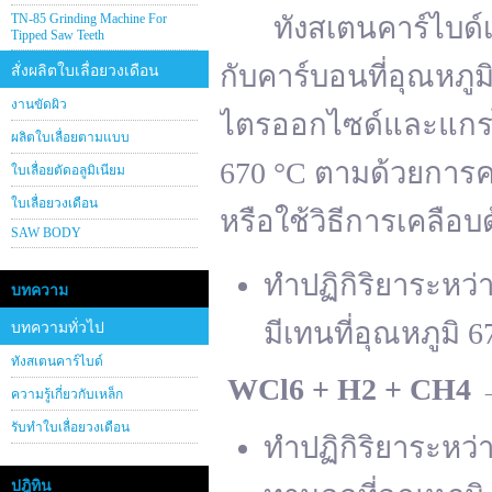
TN-85 Grinding Machine For
ทังสเตนคาร์ไบด์เต
Tipped Saw Teeth
กับคาร์บอนที่อุณหภู
สั่งผลิตใบเลื่อยวงเดือน
งานขัดผิว
ไตรออกไซด์และแกรไฟ
ผลิตใบเลื่อยตามแบบ
670 °C ตามด้วยการคา
ใบเลื่อยตัดอลูมิเนียม
ใบเลื่อยวงเดือน
หรือใช้วิธีการเคลือบ
SAW BODY
ทำปฏิกิริยาระหว
บทความ
มีเทนที่อุณหภูมิ 6
บทความทั่วไป
ทังสเตนคาร์ไบด์
WCl
6 + H
2 + CH
4
ความรู้เกี่ยวกับเหล็ก
รับทำใบเลื่อยวงเดือน
ทำปฏิกิริยาระหว
ปฎิทิน