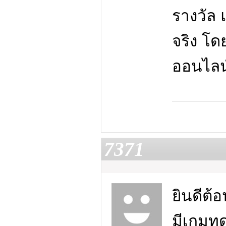
รางวัล 
จริง โดย
ออนไลน์
7371
ยินดีต้
มีเกมทด