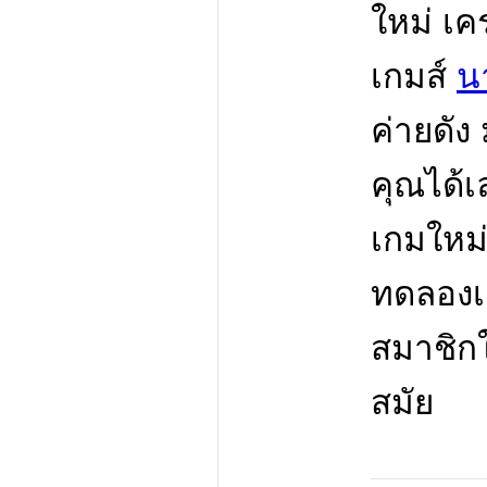
ใหม่ เค
เกมส์
น
ค่ายดัง
คุณได้
เกมใหม
ทดลองเล
สมาชิกใ
สมัย