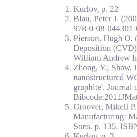
Kurlov, p. 22
Blau, Peter J. (20
978-0-08-044301-
Pierson, Hugh O. 
Deposition (CVD):
William Andrew I
Zhong, Y.; Shaw, L
nanostructured W
graphite'. Journal
Bibcode:2011JMat
Groover, Mikell P
Manufacturing: Ma
Sons. p. 135. ISB
Kurlov, p. 3