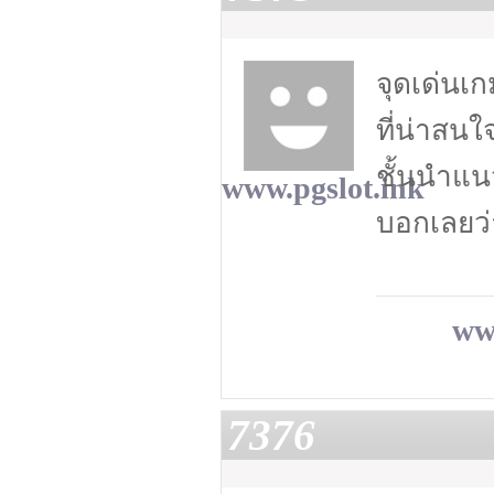
จุดเด่นเ
ที่น่าสน
ชั้นนำแนว
www.pgslot.ink
บอกเลยว
ww
7376