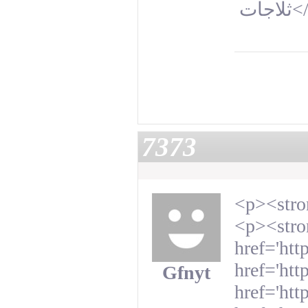
ثلاجات
<
7373
<p><stro
<p><stron
href='htt
href='htt
Gfnyt
href='htt