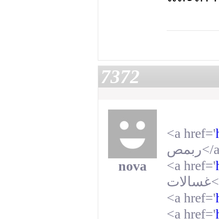
7372
<a href='
بمص
ر
</
<a href='
nova
غسالات
<
<a href='
<a href='