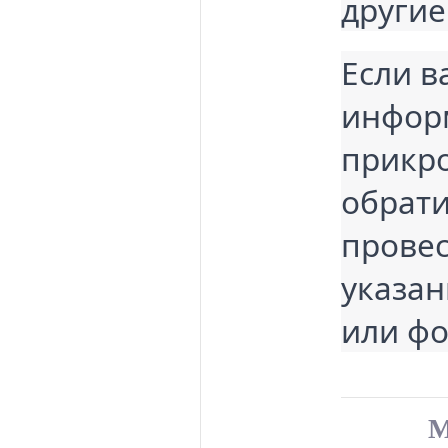
другие
Если в
информ
прикро
обрати
провес
указан
или фо
М