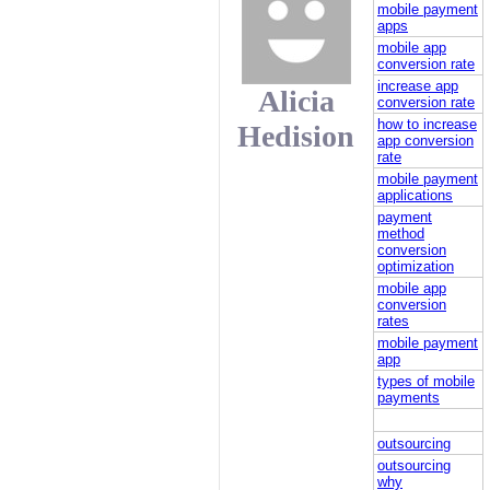
mobile payment
apps
mobile app
conversion rate
increase app
Alicia
conversion rate
how to increase
Hedision
app conversion
rate
mobile payment
applications
payment
method
conversion
optimization
mobile app
conversion
rates
mobile payment
app
types of mobile
payments
outsourcing
outsourcing
why