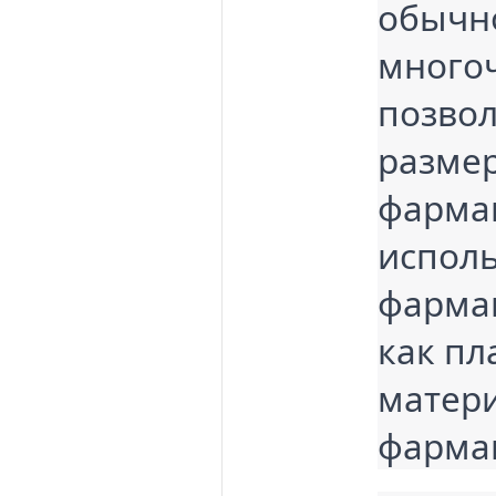
обычно
много
позвол
размер
фармац
исполь
фармац
как пл
матери
фарма