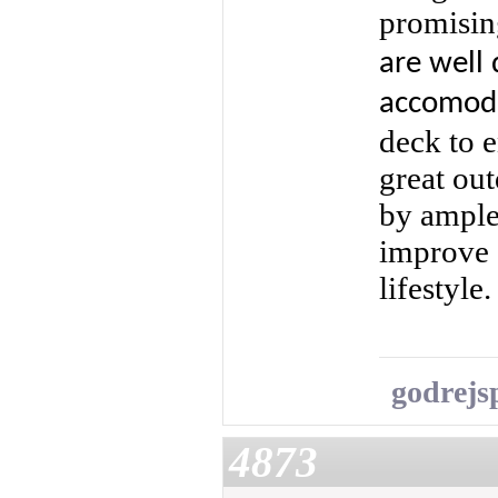
promisin
are well
accomoda
deck to e
great out
by ample
improve a
lifestyle
godrejs
4873