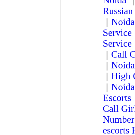
Noida
|
Russian
||
Noida
Service
Service
||
Call 
||
Noida
||
High 
||
Noida
Escorts
Call Gi
Numbe
escorts