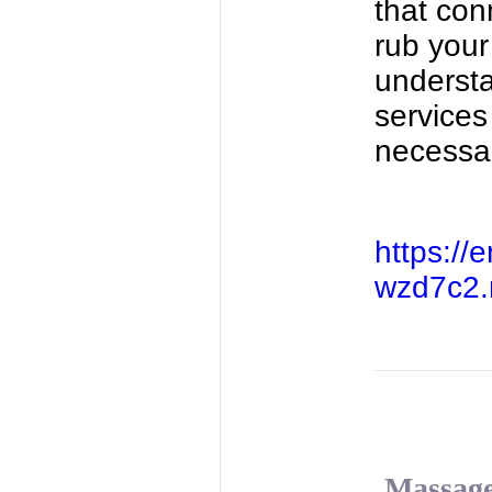
that con
rub your
understa
services
necessar
https://
wzd7c2.m
Massage