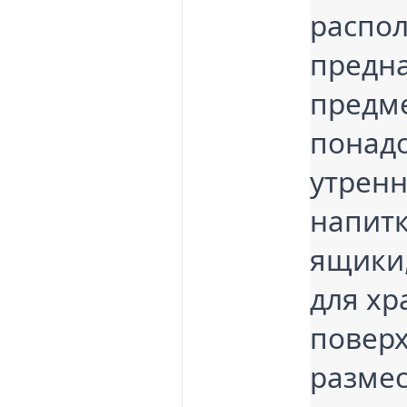
распол
предна
предме
понадо
утренн
напитк
ящики,
для хр
поверх
размес