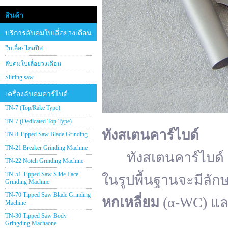
สินค้า
บริการลับคมใบเลื่อยวงเดือน
ใบเลื่อยไฮสปีส
ลับคมใบเลื่อยวงเดือน
Slitting saw
เครื่องลับคมคาร์ไบด์
TN-7 (Top/Rake Type)
TN-7 (Dedicated Top Type)
ทังสเตนคาร์ไบด์
TN-8 Tipped Saw Blade Grinding
TN-21 Breaker Grinding Machine
ทังสเตนคาร์ไบด์ (อั
TN-22 Notch Grinding Machine
TN-51 Tipped Saw Slide Face
ในรูปพื้นฐานจะมีลัก
Grinding Machine
TN-70 Tipped Saw Blade Grinding
หกเหลี่ยม
(α-WC) แ
Machine
TN-30 Tipped Saw Body
Gringding Machaone