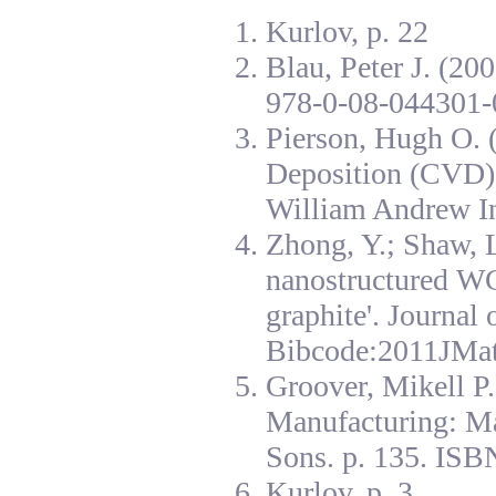
Kurlov, p. 22
Blau, Peter J. (20
978-0-08-044301-
Pierson, Hugh O. 
Deposition (CVD):
William Andrew I
Zhong, Y.; Shaw, L
nanostructured W
graphite'. Journal
Bibcode:2011JMat
Groover, Mikell P
Manufacturing: Ma
Sons. p. 135. ISB
Kurlov, p. 3