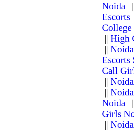
Noida
|
Escorts
College
||
High 
||
Noida
Escorts
Call Gi
||
Noida
||
Noida
Noida
|
Girls N
||
Noida