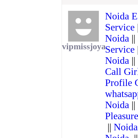
Noida E
Service
Noida
||
vipmissjoya
Service
Noida
||
Call Gir
Profile 
whatsa
Noida
||
Pleasure
||
Noida