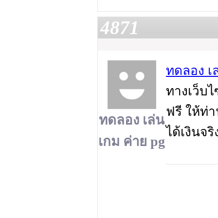
4871
ทดลอง เล
ทางเว็บ
ฟรี ให้ท่
ทดลอง เล่น
ได้เงินจร
เกม ค่าย pg