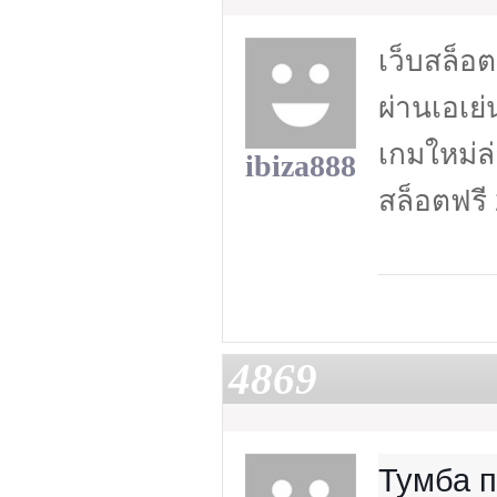
เว็บสล็อต
ผ่านเอเย่
เกมใหม่ล่
ibiza888
สล็อตฟรี
4869
Тумба п