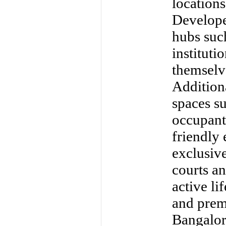
location
Developer
hubs such
instituti
themselve
Addition
spaces s
occupants
friendly
exclusive
courts an
active li
and prem
Bangalor