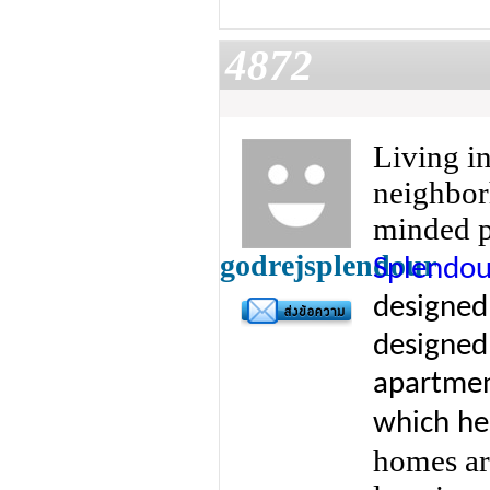
4872
Living i
neighbor
minded p
godrejsplendour
Splendou
designed 
designed
apartment
which he
homes ar