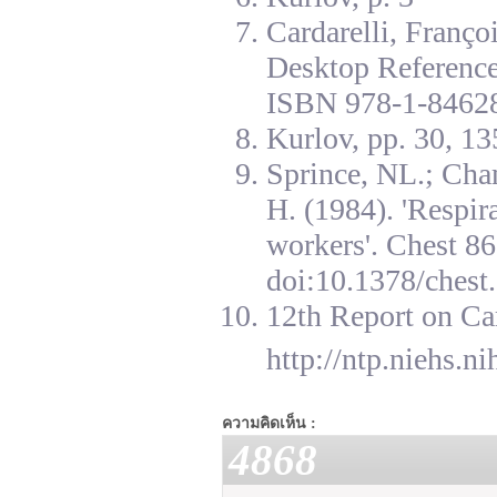
Cardarelli, Franç
Desktop Reference
ISBN 978-1-84628
Kurlov, pp. 30, 13
Sprince, NL.; Cha
H. (1984). 'Respir
workers'. Chest 8
doi:10.1378/chest.
12th Report on Ca
http://ntp.niehs.n
ความคิดเห็น :
4868