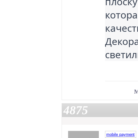
плоску
котора
качест
Декора
светил
4875
mobile payment