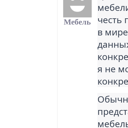
мебели
честь 
Мебель
в мире
данны
конкре
я не м
конкре
Обычн
предс
мебель