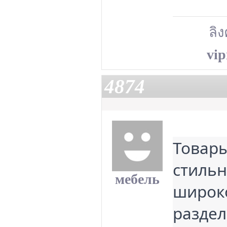
ลิง
vip
4874
Товары
стильн
мебель
широко
разде