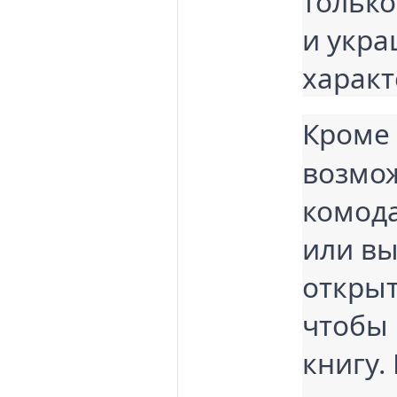
только
и укра
характ
Кроме 
возмо
комод
или вы
открыт
чтобы 
книгу.