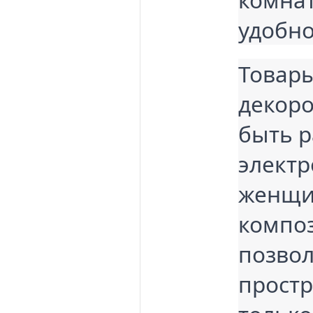
удобно
Товары
декоро
быть р
электр
женщи
компо
позвол
простр