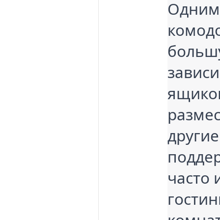
Одним
комодо
больш
зависи
ящиков
размес
другие
поддер
часто 
гостин
комнат