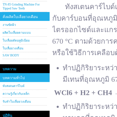
TN-85 Grinding Machine For
ทังสเตนคาร์ไบด์เต
Tipped Saw Teeth
กับคาร์บอนที่อุณหภู
สั่งผลิตใบเลื่อยวงเดือน
งานขัดผิว
ไตรออกไซด์และแกรไฟ
ผลิตใบเลื่อยตามแบบ
670 °C ตามด้วยการคา
ใบเลื่อยตัดอลูมิเนียม
ใบเลื่อยวงเดือน
หรือใช้วิธีการเคลือบ
SAW BODY
ทำปฏิกิริยาระหว
บทความ
มีเทนที่อุณหภูมิ 6
บทความทั่วไป
ทังสเตนคาร์ไบด์
WCl
6 + H
2 + CH
4
ความรู้เกี่ยวกับเหล็ก
รับทำใบเลื่อยวงเดือน
ทำปฏิกิริยาระหว
ปฎิทิน