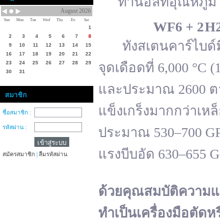
ทานอลที่อุณหภูมิ 
August 2026
Sun
Mon
Tue
Wed
Thu
Fri
Sat
WF
6 + 2 H
1
2
3
4
5
6
7
8
ทังสเตนคาร์ไบด์มีจ
9
10
11
12
13
14
15
16
17
18
19
20
21
22
23
24
25
26
27
28
29
จุดเดือดที่ 6,000 °
30
31
และประมาณ 2600 ตาม
สมาชิก
แข็งเกร็งมากกว่าเหล
ชื่อสมาชิก :
รหัสผ่าน :
ประมาณ 530–700 GPa 
แรงบีบอัด 630–655 
สมัครสมาชิก
|
ลืมรหัสผ่าน
ด้วยคุณสมบัติความแ
ทำเป็นเครื่องมือตัดห