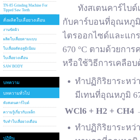
TN-85 Grinding Machine For
ทังสเตนคาร์ไบด์เต
Tipped Saw Teeth
กับคาร์บอนที่อุณหภู
สั่งผลิตใบเลื่อยวงเดือน
งานขัดผิว
ไตรออกไซด์และแกรไฟ
ผลิตใบเลื่อยตามแบบ
670 °C ตามด้วยการคา
ใบเลื่อยตัดอลูมิเนียม
ใบเลื่อยวงเดือน
หรือใช้วิธีการเคลือบ
SAW BODY
ทำปฏิกิริยาระหว
บทความ
มีเทนที่อุณหภูมิ 6
บทความทั่วไป
ทังสเตนคาร์ไบด์
WCl
6 + H
2 + CH
4
ความรู้เกี่ยวกับเหล็ก
รับทำใบเลื่อยวงเดือน
ทำปฏิกิริยาระหว
ปฎิทิน