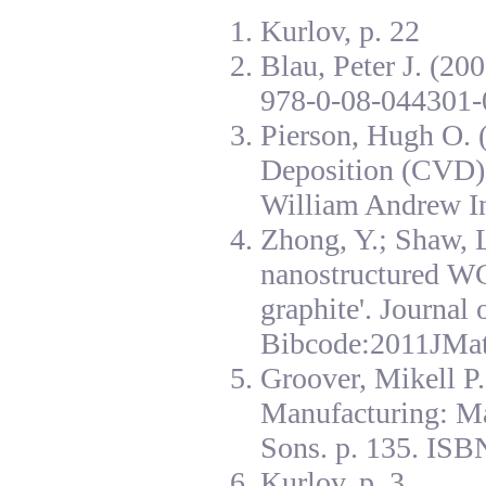
Kurlov, p. 22
Blau, Peter J. (20
978-0-08-044301-
Pierson, Hugh O. 
Deposition (CVD):
William Andrew I
Zhong, Y.; Shaw, L
nanostructured W
graphite'. Journal
Bibcode:2011JMat
Groover, Mikell P
Manufacturing: Ma
Sons. p. 135. ISB
Kurlov, p. 3