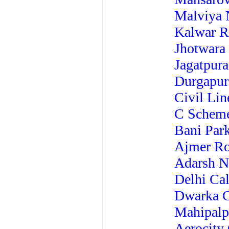
Malviya N
Kalwar R
Jhotwara 
Jagatpura
Durgapura
Civil Lin
C Scheme
Bani Park
Ajmer Ro
Adarsh ​​
Delhi Cal
Dwarka C
Mahipalpu
Aerocity 