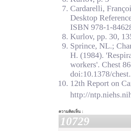
Cardarelli, Franç
Desktop Reference
ISBN 978-1-84628
Kurlov, pp. 30, 13
Sprince, NL.; Cha
H. (1984). 'Respir
workers'. Chest 8
doi:10.1378/chest.
12th Report on Ca
http://ntp.niehs.n
ความคิดเห็น :
10729