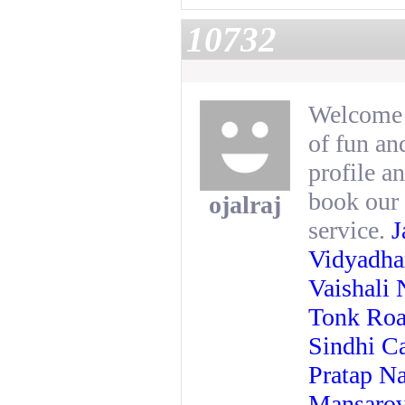
10732
Welcome t
of fun an
profile an
book our 
ojalraj
service.
J
Vidyadhar
Vaishali 
Tonk Roa
Sindhi C
Pratap Na
Mansarova