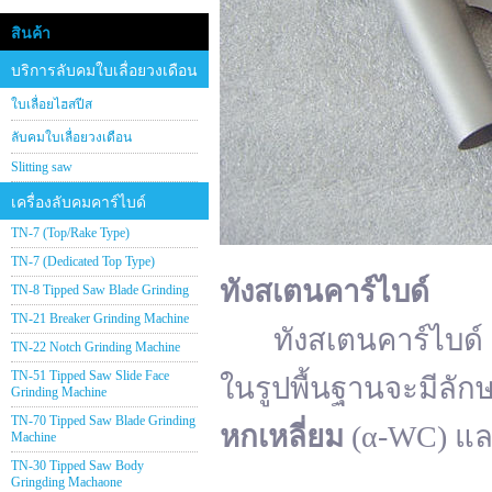
สินค้า
บริการลับคมใบเลื่อยวงเดือน
ใบเลื่อยไฮสปีส
ลับคมใบเลื่อยวงเดือน
Slitting saw
เครื่องลับคมคาร์ไบด์
TN-7 (Top/Rake Type)
TN-7 (Dedicated Top Type)
ทังสเตนคาร์ไบด์
TN-8 Tipped Saw Blade Grinding
TN-21 Breaker Grinding Machine
ทังสเตนคาร์ไบด์ (อั
TN-22 Notch Grinding Machine
TN-51 Tipped Saw Slide Face
ในรูปพื้นฐานจะมีลัก
Grinding Machine
TN-70 Tipped Saw Blade Grinding
หกเหลี่ยม
(α-WC) แ
Machine
TN-30 Tipped Saw Body
Gringding Machaone