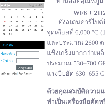
ทานอลที่อุณหภูมิ 
August 2026
Sun
Mon
Tue
Wed
Thu
Fri
Sat
WF
6 + 2 H
1
2
3
4
5
6
7
8
ทังสเตนคาร์ไบด์มีจ
9
10
11
12
13
14
15
16
17
18
19
20
21
22
23
24
25
26
27
28
29
จุดเดือดที่ 6,000 °
30
31
และประมาณ 2600 ตาม
สมาชิก
แข็งเกร็งมากกว่าเหล
ชื่อสมาชิก :
รหัสผ่าน :
ประมาณ 530–700 GPa 
แรงบีบอัด 630–655 
สมัครสมาชิก
|
ลืมรหัสผ่าน
ด้วยคุณสมบัติความแ
ทำเป็นเครื่องมือตัดห