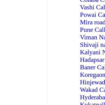
Vashi Cal
Powai Cal
Mira road
Pune Call
Viman Na
Shivaji n
Kalyani N
Hadapsar 
Baner Cal
Koregaon 
Hinjewadi
Wakad Ca
Hyderaba
Kukatpall