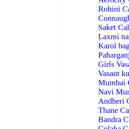
Rohini Ca
Connaught
Saket Cal
Laxmi nag
Karol bag
Paharganj
Girls Vas
Vasant ku
Mumbai C
Navi Mum
Andheri C
Thane Cal
Bandra Ca
Colaba Ca