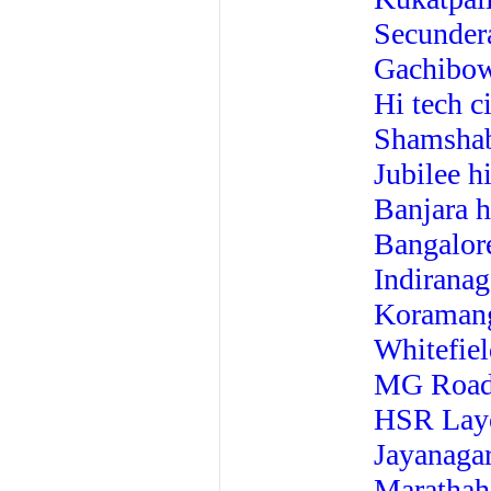
Secundera
Gachibowl
Hi tech c
Shamshab
Jubilee hi
Banjara h
Bangalore
Indiranag
Koramang
Whitefiel
MG Road 
HSR Layo
Jayanagar
Marathaha