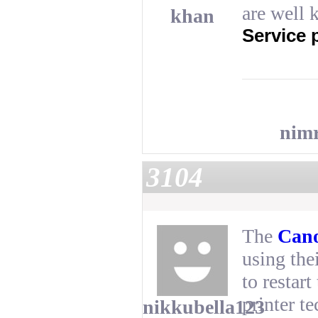
are well
khan
Service 
nim
3104
The
Cano
using thei
to restart
printer t
nikkubella123