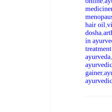
online
,
ay
medicine
menopau
hair oil
,
v
dosha
,
art
in ayurve
treatment
ayurveda
ayurvedi
gainer
,
ay
ayurvedi