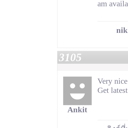
am availa
nik
3105
Very nice
Get lates
Ankit