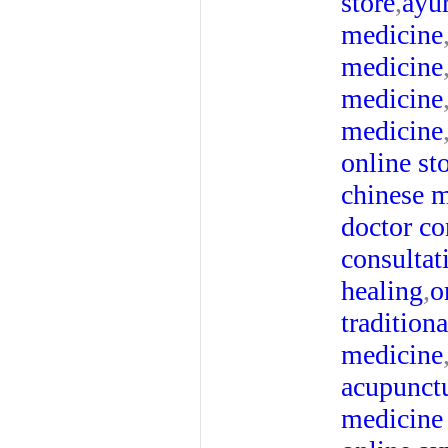
store
,
ayu
medicine
medicine
medicine
medicine
online st
chinese 
doctor co
consultat
healing
,
o
tradition
medicine
acupunct
medicine 