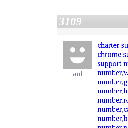
3109
charter s
chrome s
support 
number
,
w
aol
number
,
g
number
,
h
number
,
r
number
,
c
number
,
b
number
,
p