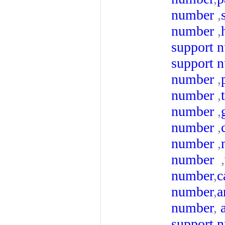
number
,
number
,
support 
support 
number
,
number
,
number
,
number
,
number
,
number
,
number
,
c
number
,
a
number
,
support 