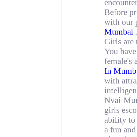
encounte
Before pr
with our 
Mumbai
Girls are
You have
female's 
In Mumb
with attr
intellige
Nvai-Mum
girls esc
ability t
a fun and