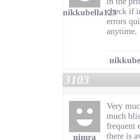
in the pri
check if i
nikkubella123
errors qu
anytime.
nikkube
3103
Very much
much blis
frequent 
there is 
nimra