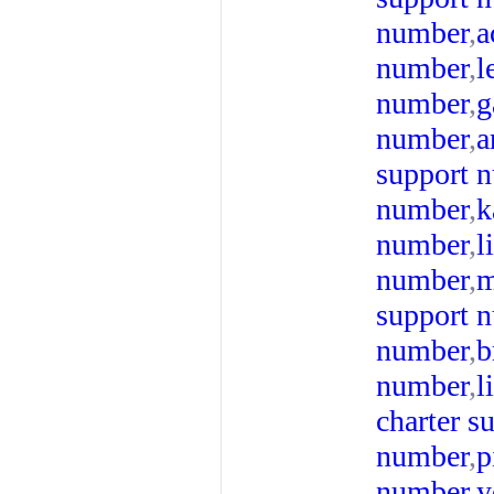
number
,
a
number
,
l
number
,
g
number
,
a
support 
number
,
k
number
,
l
number
,
m
support 
number
,
b
number
,
l
charter s
number
,
p
number
,
y