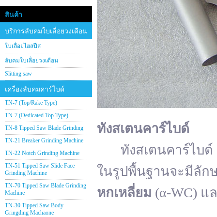
สินค้า
บริการลับคมใบเลื่อยวงเดือน
ใบเลื่อยไฮสปีส
ลับคมใบเลื่อยวงเดือน
Slitting saw
เครื่องลับคมคาร์ไบด์
TN-7 (Top/Rake Type)
TN-7 (Dedicated Top Type)
ทังสเตนคาร์ไบด์
TN-8 Tipped Saw Blade Grinding
TN-21 Breaker Grinding Machine
ทังสเตนคาร์ไบด์ (อั
TN-22 Notch Grinding Machine
TN-51 Tipped Saw Slide Face
ในรูปพื้นฐานจะมีลัก
Grinding Machine
TN-70 Tipped Saw Blade Grinding
หกเหลี่ยม
(α-WC) แ
Machine
TN-30 Tipped Saw Body
Gringding Machaone