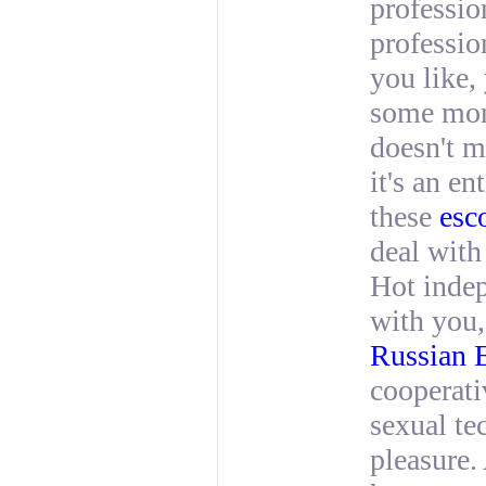
professio
professio
you like,
some mon
doesn't m
it's an e
these
esc
deal with 
Hot indep
with you,
Russian E
cooperati
sexual te
pleasure.