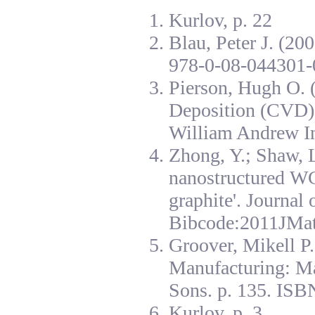
Kurlov, p. 22
Blau, Peter J. (20
978-0-08-044301-
Pierson, Hugh O. 
Deposition (CVD):
William Andrew I
Zhong, Y.; Shaw, L
nanostructured W
graphite'. Journal
Bibcode:2011JMat
Groover, Mikell P
Manufacturing: Ma
Sons. p. 135. ISB
Kurlov, p. 3