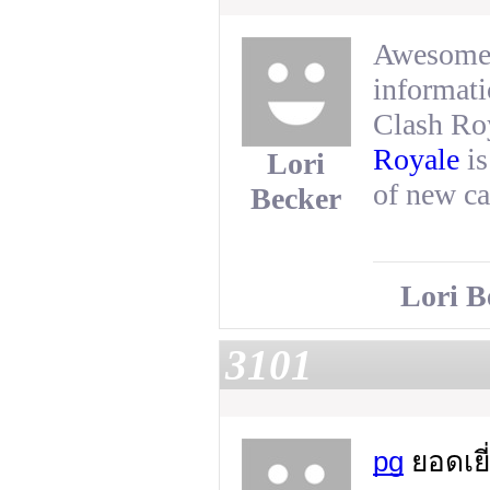
Awesome r
informati
Clash Roy
Royale
is
Lori
of new ca
Becker
Lori B
3101
pg
ยอดเยี