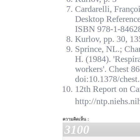
Cardarelli, Franç
Desktop Reference
ISBN 978-1-84628
Kurlov, pp. 30, 13
Sprince, NL.; Cha
H. (1984). 'Respir
workers'. Chest 8
doi:10.1378/chest.
12th Report on Ca
http://ntp.niehs.n
ความคิดเห็น :
3100