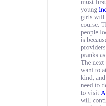
must firs
young
in
girls wil
course. T
people lo
is becaus
providers
pranks as
The next 
want to a
kind, and
need to d
to visit
A
will cont