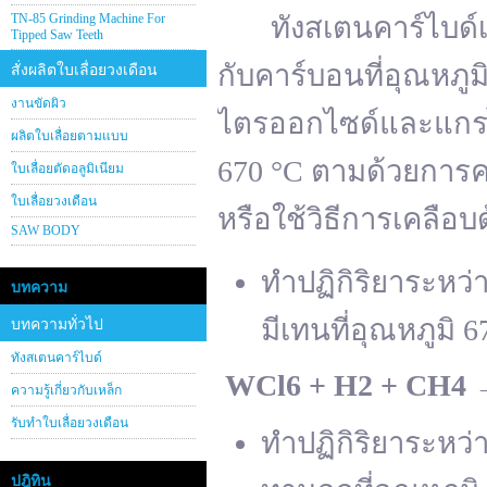
TN-85 Grinding Machine For
ทังสเตนคาร์ไบด์เต
Tipped Saw Teeth
กับคาร์บอนที่อุณหภู
สั่งผลิตใบเลื่อยวงเดือน
งานขัดผิว
ไตรออกไซด์และแกรไฟ
ผลิตใบเลื่อยตามแบบ
670 °C ตามด้วยการคา
ใบเลื่อยตัดอลูมิเนียม
ใบเลื่อยวงเดือน
หรือใช้วิธีการเคลือบ
SAW BODY
ทำปฏิกิริยาระหว
บทความ
มีเทนที่อุณหภูมิ 6
บทความทั่วไป
ทังสเตนคาร์ไบด์
WCl
6 + H
2 + CH
4
ความรู้เกี่ยวกับเหล็ก
รับทำใบเลื่อยวงเดือน
ทำปฏิกิริยาระหว
ปฎิทิน