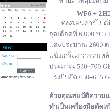
ทานอลที่อุณหภูมิ 
August 2026
Sun
Mon
Tue
Wed
Thu
Fri
Sat
WF
6 + 2 H
1
2
3
4
5
6
7
8
ทังสเตนคาร์ไบด์มีจ
9
10
11
12
13
14
15
16
17
18
19
20
21
22
23
24
25
26
27
28
29
จุดเดือดที่ 6,000 °
30
31
และประมาณ 2600 ตาม
สมาชิก
แข็งเกร็งมากกว่าเหล
ชื่อสมาชิก :
รหัสผ่าน :
ประมาณ 530–700 GPa 
แรงบีบอัด 630–655 
สมัครสมาชิก
|
ลืมรหัสผ่าน
ด้วยคุณสมบัติความแ
ทำเป็นเครื่องมือตัดห