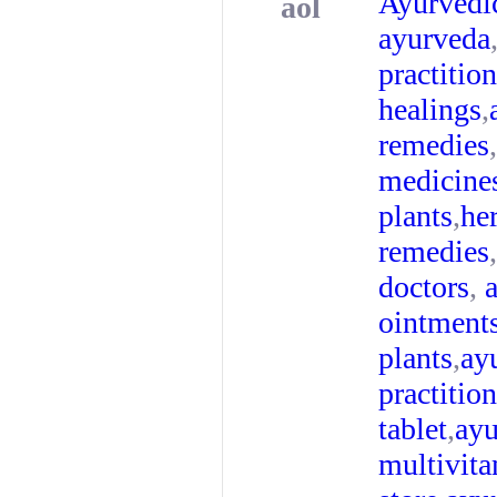
Ayurvedic
aol
ayurveda
practition
healings
,
remedies
,
medicine
plants
,
he
remedies
,
doctors
,
a
ointment
plants
,
ay
practition
tablet
,
ayu
multivit