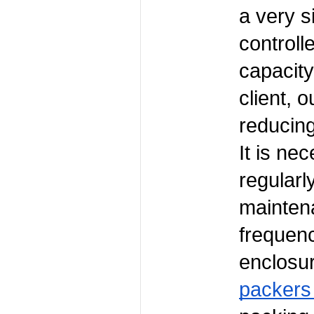
a very s
controll
capacity
client, 
reducing
It is ne
regularl
maintena
frequenc
packers