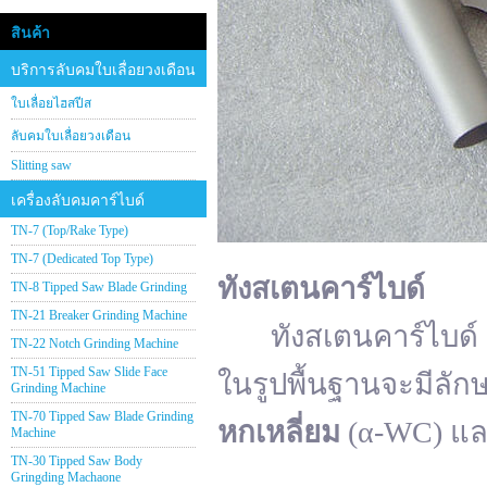
สินค้า
บริการลับคมใบเลื่อยวงเดือน
ใบเลื่อยไฮสปีส
ลับคมใบเลื่อยวงเดือน
Slitting saw
เครื่องลับคมคาร์ไบด์
TN-7 (Top/Rake Type)
TN-7 (Dedicated Top Type)
ทังสเตนคาร์ไบด์
TN-8 Tipped Saw Blade Grinding
TN-21 Breaker Grinding Machine
ทังสเตนคาร์ไบด์ (อั
TN-22 Notch Grinding Machine
TN-51 Tipped Saw Slide Face
ในรูปพื้นฐานจะมีลัก
Grinding Machine
TN-70 Tipped Saw Blade Grinding
หกเหลี่ยม
(α-WC) แ
Machine
TN-30 Tipped Saw Body
Gringding Machaone