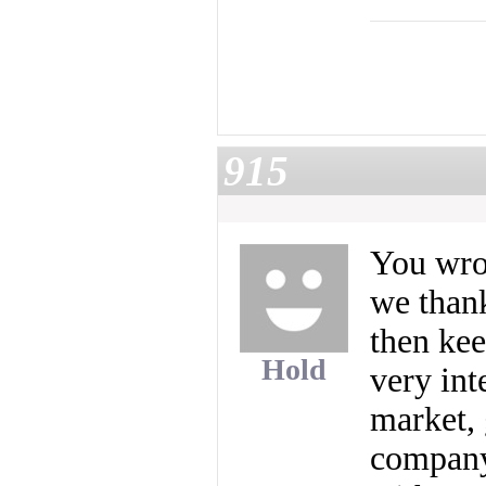
915
You wrot
we thank
then kee
Hold
very int
market, 
company