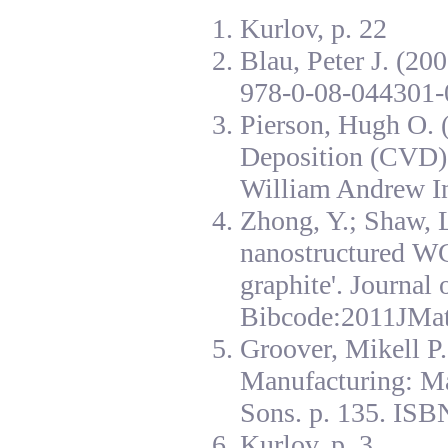
Kurlov, p. 22
Blau, Peter J. (20
978-0-08-044301-
Pierson, Hugh O. 
Deposition (CVD):
William Andrew I
Zhong, Y.; Shaw, L
nanostructured W
graphite'. Journal
Bibcode:2011JMat
Groover, Mikell P
Manufacturing: Ma
Sons. p. 135. ISB
Kurlov, p. 3