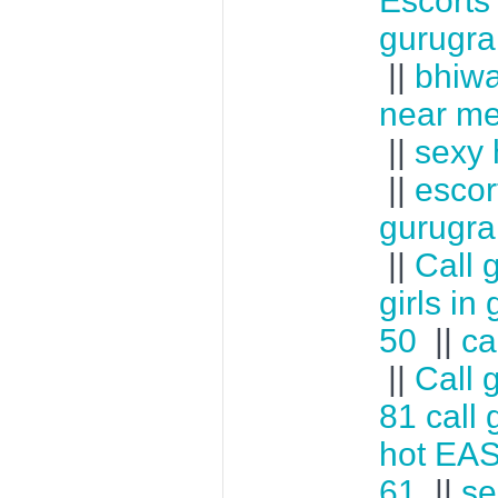
Escorts
gurugr
||
bhiwa
near m
||
sexy h
||
escor
gurugr
||
Call 
girls in
50
||
cal
||
Call g
81 call 
hot EA
61
||
se