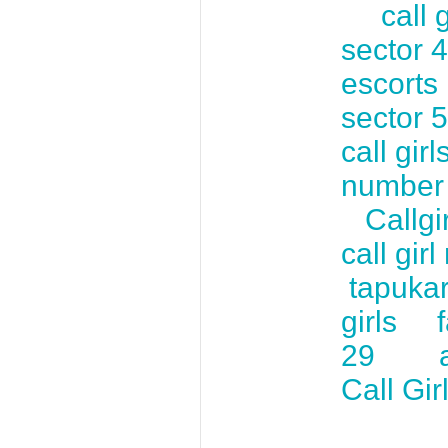
call 
sector 
escorts
sector 
call gir
numbe
Callgi
call gir
tapukar
girls
29
Call Gi