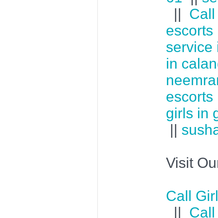
||
Call
escorts
service
in cala
neemra
escorts
girls in
||
susha
Visit Ou
Call Gir
||
Call