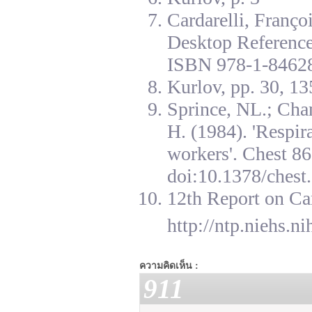
Cardarelli, Franç
Desktop Reference
ISBN 978-1-84628
Kurlov, pp. 30, 13
Sprince, NL.; Cha
H. (1984). 'Respir
workers'. Chest 8
doi:10.1378/chest.
12th Report on Ca
http://ntp.niehs.n
ความคิดเห็น :
911