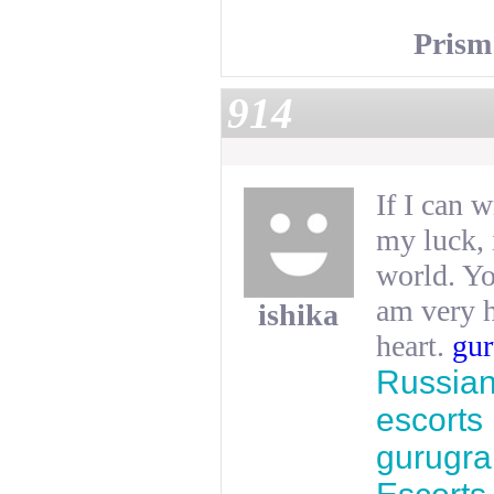
Prism
914
If I can w
my luck, 
world.
Yo
am very h
ishika
heart.
gu
Russian 
escorts
gurugr