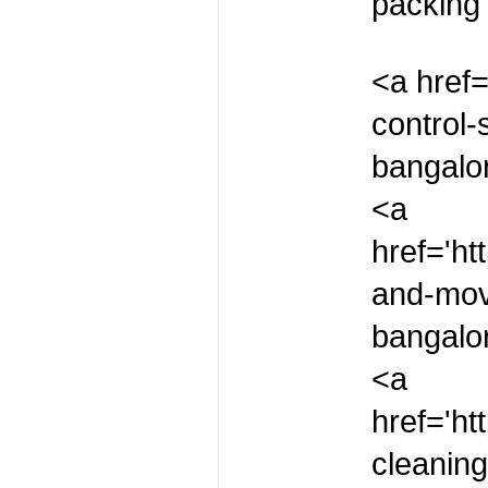
packing 
<a href=
control-
bangalo
<a 
href='ht
and-mov
bangalo
<a 
href='ht
cleaning