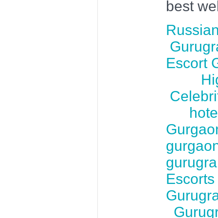
best we
Russian
Gurugr
Escort
Hi
Celebri
hote
Gurga
gurgao
gurugr
Escorts
Gurug
Gurugr