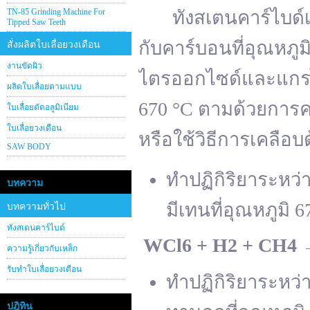
TN-85 Grinding Machine For
ทังสเตนคาร์ไบด์เต
Tipped Saw Teeth
กับคาร์บอนที่อุณหภู
สั่งผลิตใบเลื่อยวงเดือน
งานขัดผิว
ไตรออกไซด์และแกรไฟ
ผลิตใบเลื่อยตามแบบ
670 °C ตามด้วยการคา
ใบเลื่อยตัดอลูมิเนียม
ใบเลื่อยวงเดือน
หรือใช้วิธีการเคลือบ
SAW BODY
ทำปฏิกิริยาระหว
บทความ
มีเทนที่อุณหภูมิ 6
บทความทั่วไป
ทังสเตนคาร์ไบด์
WCl
6 + H
2 + CH
4
ความรู้เกี่ยวกับเหล็ก
รับทำใบเลื่อยวงเดือน
ทำปฏิกิริยาระหว
ปฎิทิน