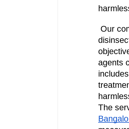
harmless
 Our com
disinsec
objectiv
agents c
includes
treatmen
harmless
The serv
Bangalo