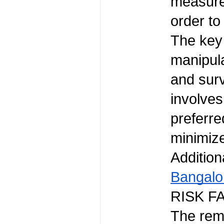
measures
order to
The key 
manipula
and surv
involves 
preferre
minimize
Addition
Bangalo
RISK F
The remo