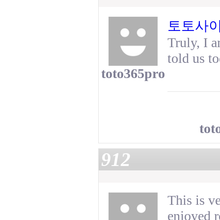
토토사
Truly, I 
told us t
toto365pro
tot
912
This is v
enjoyed r