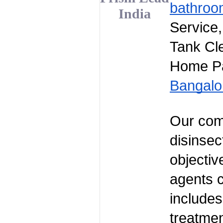
bathroo
India
Service,
Tank Cl
Home Pa
Bangalo
Our comp
disinsec
objectiv
agents c
includes
treatmen