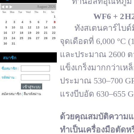
ทานอลที่อุณหภูมิ 
August 2026
Sun
Mon
Tue
Wed
Thu
Fri
Sat
WF
6 + 2 H
1
2
3
4
5
6
7
8
ทังสเตนคาร์ไบด์มีจ
9
10
11
12
13
14
15
16
17
18
19
20
21
22
23
24
25
26
27
28
29
จุดเดือดที่ 6,000 °
30
31
และประมาณ 2600 ตาม
สมาชิก
แข็งเกร็งมากกว่าเหล
ชื่อสมาชิก :
รหัสผ่าน :
ประมาณ 530–700 GPa 
แรงบีบอัด 630–655 
สมัครสมาชิก
|
ลืมรหัสผ่าน
ด้วยคุณสมบัติความแ
ทำเป็นเครื่องมือตัดห