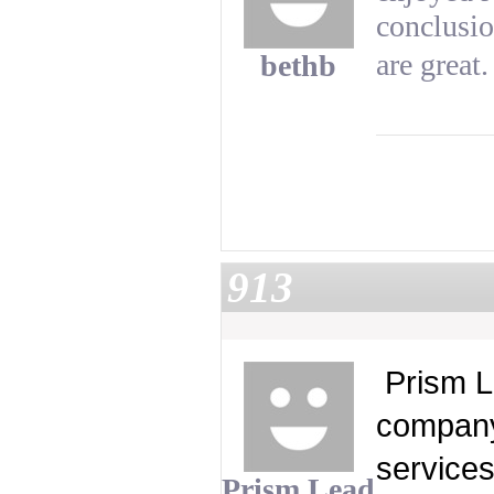
conclusio
are great
bethb
913
 Prism L
company 
Prism Lead