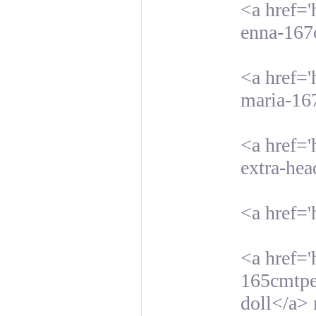
<a href='
enna-167
<a href='
maria-16
<a href='
extra-hea
<a href='
<a href='
165cmtpe-
doll</a>