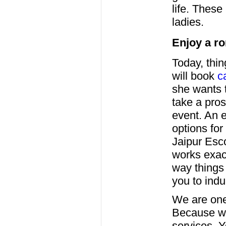
life. These
ladies.
Enjoy a ro
Today, thin
will book
ca
she wants t
take a pros
event. An e
options for
Jaipur Esco
works exact
way things
you to indu
We are one
Because we
services. 