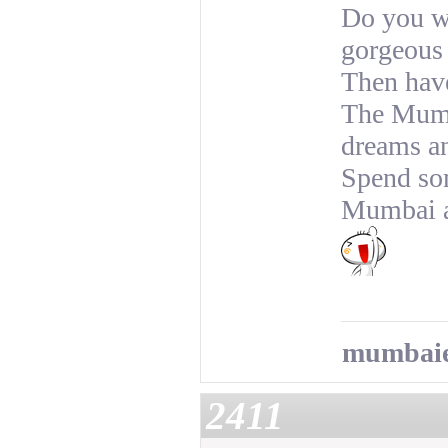
Do you wa
gorgeous 
Then have
The Mumba
dreams an
Spend som
Mumbai an
mumbaie
2411