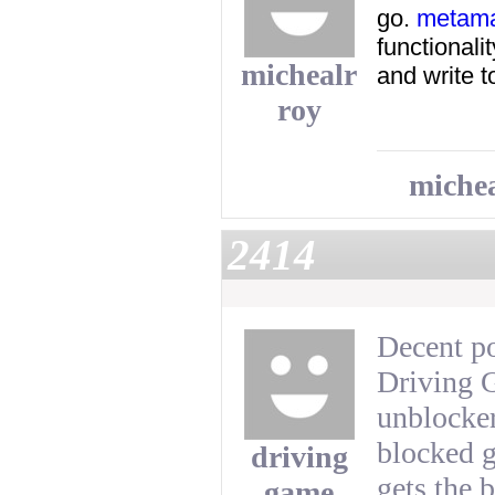
go.
metama
functional
michealr
and write 
roy
michea
2414
Decent po
Driving 
unblocker
blocked g
driving
gets the 
game