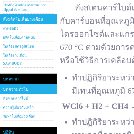
TN-85 Grinding Machine For
ทังสเตนคาร์ไบด์เต
Tipped Saw Teeth
กับคาร์บอนที่อุณหภู
สั่งผลิตใบเลื่อยวงเดือน
งานขัดผิว
ไตรออกไซด์และแกรไฟ
ผลิตใบเลื่อยตามแบบ
670 °C ตามด้วยการคา
ใบเลื่อยตัดอลูมิเนียม
ใบเลื่อยวงเดือน
หรือใช้วิธีการเคลือบ
SAW BODY
ทำปฏิกิริยาระหว
บทความ
มีเทนที่อุณหภูมิ 6
บทความทั่วไป
ทังสเตนคาร์ไบด์
WCl
6 + H
2 + CH
4
ความรู้เกี่ยวกับเหล็ก
รับทำใบเลื่อยวงเดือน
ทำปฏิกิริยาระหว
ปฎิทิน