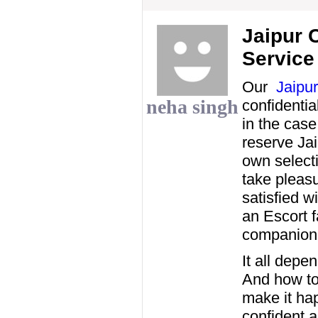
Jaipur C
Service
Our
Jaipur
neha singh
confidentia
in the case
reserve Ja
own selecti
take pleasur
satisfied wi
an Escort f
companion
It all depe
And how to 
make it hap
confident 