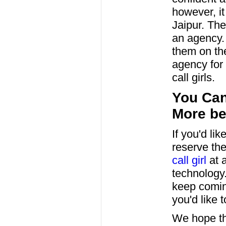
however, i
Jaipur. The
an agency. 
them on the
agency for 
call girls.
You Can
More be
If you'd li
reserve th
call girl
at a
technology.
keep coming
you'd like 
We hope tha