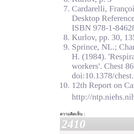
Cardarelli, Franç
Desktop Reference
ISBN 978-1-84628
Kurlov, pp. 30, 13
Sprince, NL.; Cha
H. (1984). 'Respir
workers'. Chest 8
doi:10.1378/chest.
12th Report on Ca
http://ntp.niehs.n
ความคิดเห็น :
2410