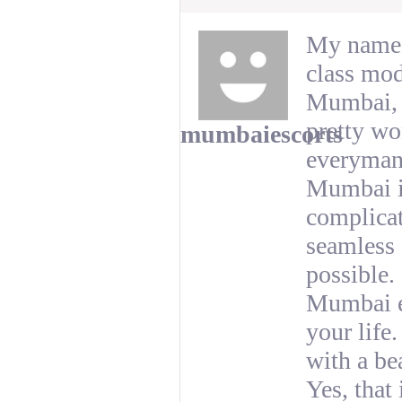
My name 
class mod
Mumbai, y
pretty wo
mumbaiescorts
everyman 
Mumbai is
complica
seamless 
possible.
Mumbai es
your life.
with a be
Yes, that