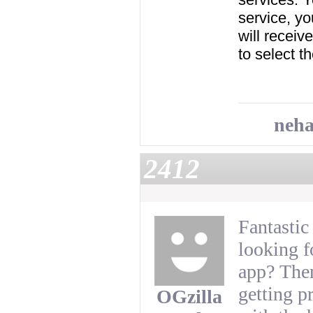
service, y
will receive
to select th
neha
2412
Fantastic 
looking f
app? Then
getting 
OGzilla