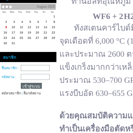
ทานอลที่อุณหภูมิ 
August 2026
Sun
Mon
Tue
Wed
Thu
Fri
Sat
WF
6 + 2 H
1
2
3
4
5
6
7
8
ทังสเตนคาร์ไบด์มีจ
9
10
11
12
13
14
15
16
17
18
19
20
21
22
23
24
25
26
27
28
29
จุดเดือดที่ 6,000 °
30
31
และประมาณ 2600 ตาม
สมาชิก
แข็งเกร็งมากกว่าเหล
ชื่อสมาชิก :
รหัสผ่าน :
ประมาณ 530–700 GPa 
แรงบีบอัด 630–655 
สมัครสมาชิก
|
ลืมรหัสผ่าน
ด้วยคุณสมบัติความแ
ทำเป็นเครื่องมือตัดห