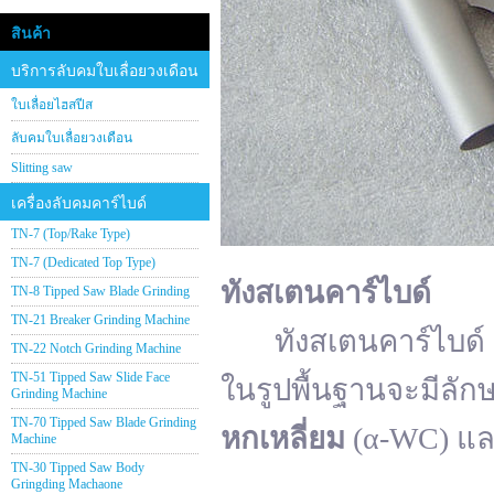
สินค้า
บริการลับคมใบเลื่อยวงเดือน
ใบเลื่อยไฮสปีส
ลับคมใบเลื่อยวงเดือน
Slitting saw
เครื่องลับคมคาร์ไบด์
TN-7 (Top/Rake Type)
TN-7 (Dedicated Top Type)
ทังสเตนคาร์ไบด์
TN-8 Tipped Saw Blade Grinding
TN-21 Breaker Grinding Machine
ทังสเตนคาร์ไบด์ (อั
TN-22 Notch Grinding Machine
TN-51 Tipped Saw Slide Face
ในรูปพื้นฐานจะมีลัก
Grinding Machine
TN-70 Tipped Saw Blade Grinding
หกเหลี่ยม
(α-WC) แ
Machine
TN-30 Tipped Saw Body
Gringding Machaone