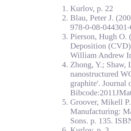
Kurlov, p. 22
Blau, Peter J. (20
978-0-08-044301-
Pierson, Hugh O. 
Deposition (CVD):
William Andrew I
Zhong, Y.; Shaw, L
nanostructured W
graphite'. Journal
Bibcode:2011JMat
Groover, Mikell P
Manufacturing: Ma
Sons. p. 135. ISB
Kurlov, p. 3