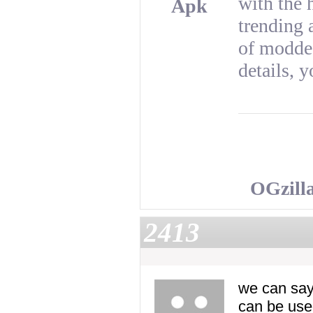
with the 
Apk
trending 
of modde
details, 
OGzill
2413
we can say
can be used