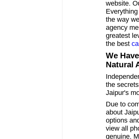
website. Ou
Everything 
the way we
agency men
greatest le
the best
ca
We Have 
Natural 
Independe
the secret
Jaipur's m
Due to com
about Jaipu
options an
view all p
genuine. Mi