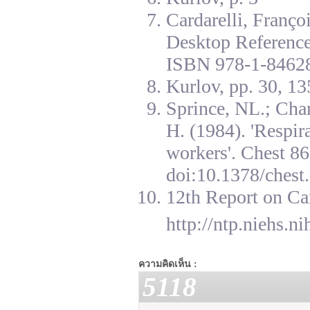
Cardarelli, Franç
Desktop Reference
ISBN 978-1-84628
Kurlov, pp. 30, 13
Sprince, NL.; Cha
H. (1984). 'Respir
workers'. Chest 8
doi:10.1378/chest.
12th Report on Ca
http://ntp.niehs.n
ความคิดเห็น :
5118