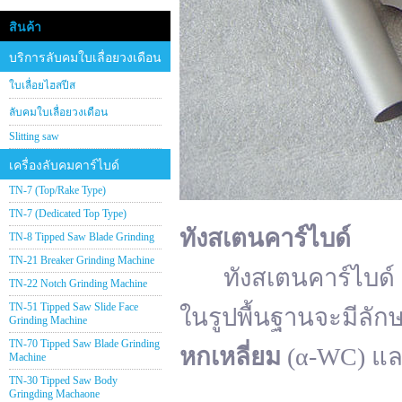
สินค้า
บริการลับคมใบเลื่อยวงเดือน
ใบเลื่อยไฮสปีส
ลับคมใบเลื่อยวงเดือน
Slitting saw
เครื่องลับคมคาร์ไบด์
TN-7 (Top/Rake Type)
TN-7 (Dedicated Top Type)
ทังสเตนคาร์ไบด์
TN-8 Tipped Saw Blade Grinding
TN-21 Breaker Grinding Machine
ทังสเตนคาร์ไบด์ (อั
TN-22 Notch Grinding Machine
TN-51 Tipped Saw Slide Face
ในรูปพื้นฐานจะมีลัก
Grinding Machine
TN-70 Tipped Saw Blade Grinding
หกเหลี่ยม
(α-WC) แ
Machine
TN-30 Tipped Saw Body
Gringding Machaone