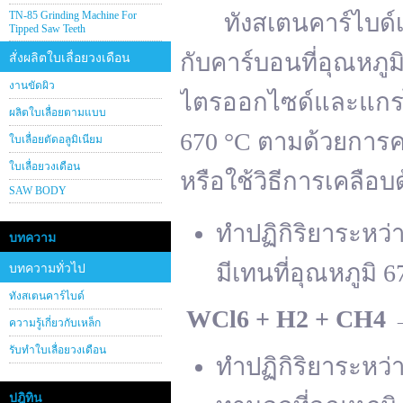
TN-85 Grinding Machine For
ทังสเตนคาร์ไบด์เต
Tipped Saw Teeth
กับคาร์บอนที่อุณหภู
สั่งผลิตใบเลื่อยวงเดือน
งานขัดผิว
ไตรออกไซด์และแกรไฟ
ผลิตใบเลื่อยตามแบบ
670 °C ตามด้วยการคา
ใบเลื่อยตัดอลูมิเนียม
ใบเลื่อยวงเดือน
หรือใช้วิธีการเคลือบ
SAW BODY
ทำปฏิกิริยาระหว
บทความ
มีเทนที่อุณหภูมิ 6
บทความทั่วไป
ทังสเตนคาร์ไบด์
WCl
6 + H
2 + CH
4
ความรู้เกี่ยวกับเหล็ก
รับทำใบเลื่อยวงเดือน
ทำปฏิกิริยาระหว
ปฎิทิน