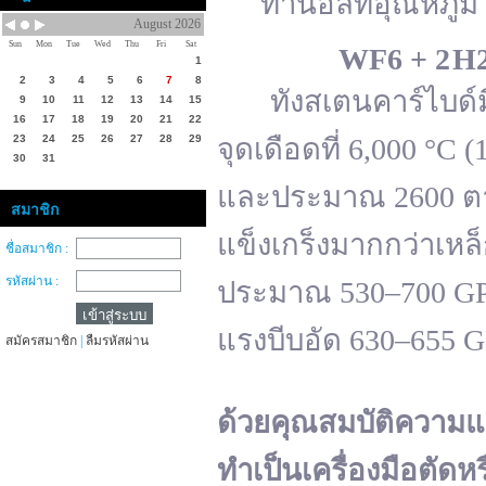
ทานอลที่อุณหภูมิ 
August 2026
Sun
Mon
Tue
Wed
Thu
Fri
Sat
WF
6 + 2 H
1
2
3
4
5
6
7
8
ทังสเตนคาร์ไบด์มีจ
9
10
11
12
13
14
15
16
17
18
19
20
21
22
23
24
25
26
27
28
29
จุดเดือดที่ 6,000 °
30
31
และประมาณ 2600 ตาม
สมาชิก
แข็งเกร็งมากกว่าเหล
ชื่อสมาชิก :
รหัสผ่าน :
ประมาณ 530–700 GPa 
แรงบีบอัด 630–655 
สมัครสมาชิก
|
ลืมรหัสผ่าน
ด้วยคุณสมบัติความแ
ทำเป็นเครื่องมือตัดห