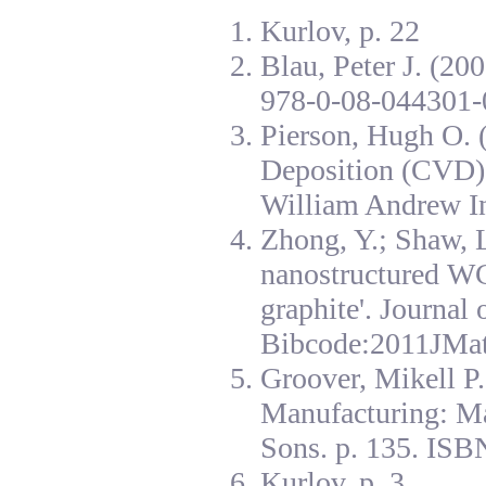
Kurlov, p. 22
Blau, Peter J. (20
978-0-08-044301-
Pierson, Hugh O. 
Deposition (CVD):
William Andrew I
Zhong, Y.; Shaw, L
nanostructured W
graphite'. Journal
Bibcode:2011JMat
Groover, Mikell P
Manufacturing: Ma
Sons. p. 135. ISB
Kurlov, p. 3