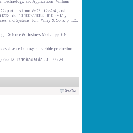
, Technology, and Applications. William
% Co particles from WO3 , Co3O4 , and
.6323Z. doi:10.1007/s10853-010-4937-y.
sses, and Systems. John Wiley & Sons. p. 135.
inger Science & Business Media. pp. 640–.
ory disease in tungsten carbide production
go/roc12. เรียกข้อมูลเมื่อ 2011-06-24.
อ้างอิง