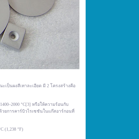
ณะเป็นผงสีเทาละเอียด มี 2 โครงสร้างคือ
400–2000 °C[3] หรือให้ความร้อนกับ
้วยการคาร์บิวไรเซชันในแก๊สอาร์กอนที่
C (1,238 °F)