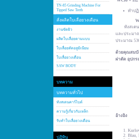
WCl
6 + H
2
TN-85 Grinding Machine For
Tipped Saw Teeth
ทำปฏิ
สั่งผลิตใบเลื่อยวงเดือน
W
ทังสเตนคาร์
งานขัดผิว
และประมาณ 2
ผลิตใบเลื่อยตามแบบ
ประมาณ 530–
ใบเลื่อยตัดอลูมิเนียม
ด้วยคุณสมบั
ใบเลื่อยวงเดือน
ผ่าตัด อุปกร
SAW BODY
บทความ
บทความทั่วไป
ทังสเตนคาร์ไบด์
ความรู้เกี่ยวกับเหล็ก
อ้างอิง
รับทำใบเลื่อยวงเดือน
Kurlov
Blau, 
ปฎิทิน