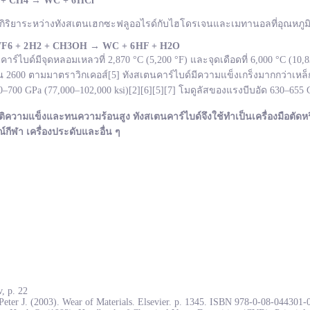
 + CH
4
→
WC +
6 HCl
กิริยาระหว่างทังสเตนเฮกซะฟลูออไรด์กับไฮโดรเจนและเมทานอลที่อุณหภูมิ 
F
6 + 2 H
2 + CH
3OH
→ WC +
6 HF + H
2O
ไบด์มีจุดหลอมเหลวที่ 2,870 °C (5,200 °F) และจุดเดือดที่ 6,000 °C (10
600 ตามมาตราวิกเคอส์[5] ทังสเตนคาร์ไบด์มีความแข็งเกร็งมากกว่าเหล็ก
700 GPa (77,000–102,000 ksi)[2][6][5][7] โมดูลัสของแรงบีบอัด 630–655
ติความแข็งและทนความร้อนสูง ทังสเตนคาร์ไบด์จึงใช้ทำเป็นเครื่องมือตัดหร
ณ์กีฬา เครื่องประดับและอื่น ๆ
, p. 22
Peter J. (2003). Wear of Materials. Elsevier. p. 1345. ISBN 978-0-08-044301-