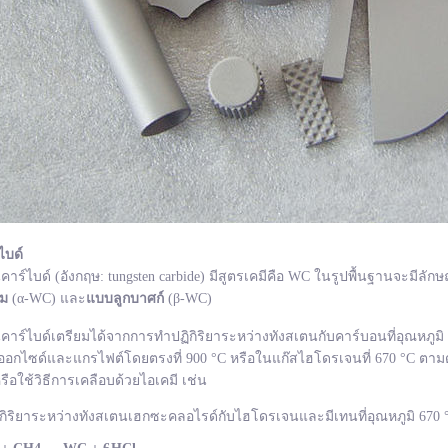
ไบด์
ไบด์ (อังกฤษ: tungsten carbide) มีสูตรเคมีคือ WC ในรูปพื้นฐานจะมีลักษ
ยม
(α-WC) และ
แบบลูกบาศก์
(β-WC)
ไบด์เตรียมได้จากการทำปฏิกิริยาระหว่างทังสเตนกับคาร์บอนที่อุณหภูมิ 1
อกไซด์และแกรไฟต์โดยตรงที่ 900 °C หรือในแก๊สไฮโดรเจนที่ 670 °C ตามด
รือใช้วิธีการเคลือบด้วยไอเคมี เช่น
กิริยาระหว่างทังสเตนเฮกซะคลอไรด์กับไฮโดรเจนและมีเทนที่อุณหภูมิ 670 °