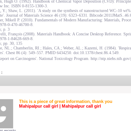
on, Hugh O. (1992). Handbook of Chemical Vapor Deposition (CVD): Principles
w Inc. ISBN 0-8155-1300-3.
, Y.; Shaw, L. (2011). 'A study on the synthesis of nanostructured WC–10 wt
te'. Journal of Materials Science 46 (19): 6323–6331. Bibcode:2011JMatS..46
r, Mikell P. (2010). Fundamentals of Modern Manufacturing: Materials, Proce
978-0-470-46700-8.
, p. 3
elli, François (2008). Materials Handbook: A Concise Desktop Reference. Spr
978-1-84628-669-8.
, pp. 30, 135
e, NL.; Chamberlin, RI.; Hales, CA.; Weber, AL.; Kazemi, H. (1984). 'Respirat
rs'. Chest 86 (4): 549–557. PMID 6434250. doi:10.1378/chest.86.4.549.
eport on Carcinogens'. National Toxicology Program. http://ntp.niehs.nih.gov/
 :
This is a piece of great information, thank you
Mahipalpur call girl
 | 
Mahipalpur call girl
r escorts