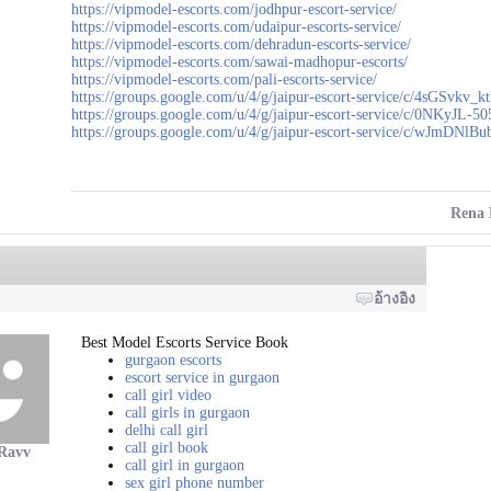
https://vipmodel-escorts.com/jodhpur-escort-service/
https://vipmodel-escorts.com/udaipur-escorts-service/
https://vipmodel-escorts.com/dehradun-escorts-service/
https://vipmodel-escorts.com/sawai-madhopur-escorts/
https://vipmodel-escorts.com/pali-escorts-service/
https://groups.google.com/u/4/g/jaipur-escort-service/c/4sGSvkv_k
https://groups.google.com/u/4/g/jaipur-escort-service/c/0NKyJL-50
https://groups.google.com/u/4/g/jaipur-escort-service/c/wJmDNlB
Rena 
อ้างอิง
Best Model Escorts Service Book
gurgaon escorts
escort service in gurgaon
call girl video
call girls in gurgaon
delhi call girl
call girl book
Ravv
call girl in gurgaon
sex girl phone number