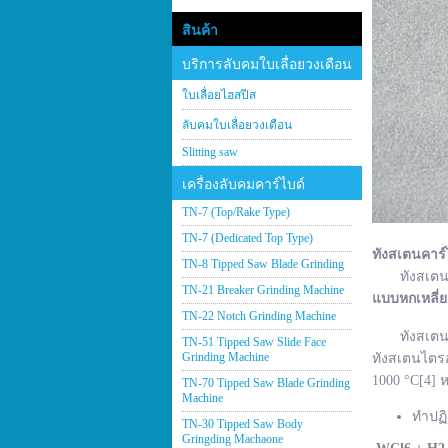
สินค้า
บริการลับคมใบเลื่อยวงเดือน
ใบเลื่อยไฮสปีส
ลับคมใบเลื่อยวงเดือน
Slitting saw
เครื่องลับคมคาร์ไบด์
TN-7 (Top/Rake Type)
TN-7 (Dedicated Top Type)
ทังสเตนคาร์
TN-8 Tipped Saw Blade Grinding
ทังสเตนคาร์
TN-21 Breaker Grinding Machine
แบบหกเหลี่
TN-22 Notch Grinding Machine
ทังสเตนคาร์
TN-51 Tipped Saw Slide Face
Grinding Machine
ทังสเตนไตรอ
1000 °C[4] ห
TN-70 Tipped Saw Blade Grinding
Machine
ทำปฏิ
TN-30 Tipped Saw Body
Gringding Machaone