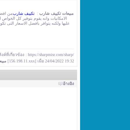
من افضل 
تكييف شارب
:
مبيعات تكييف شارب
الامكانيات وانه يقوم بتوفير كل الخواص ا
عليها ولكنه يتوافر بافضل الاسعار التى 
ลิงค์ที่เกี่ยวข้อง :
https://sharpmisr.com/sharp/
مبيع
[156.198.11.xxx] เมื่อ 24/04/2022 19:32
อ้างอิง