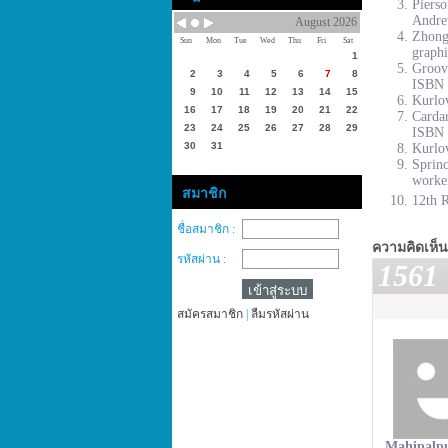
Piers
Andre
August 2026
Zhong
Sun
Mon
Tue
Wed
Thu
Fri
Sat
graphi
1
Groove
2
3
4
5
6
7
8
ISBN 
9
10
11
12
13
14
15
Kurlov
16
17
18
19
20
21
22
Cardar
23
24
25
26
27
28
29
ISBN 
30
31
Kurlov
Sprinc
worke
สมาชิก
12th R
ชื่อสมาชิก :
ความคิดเห็น
รหัสผ่าน :
1561
สมัครสมาชิก
|
ลืมรหัสผ่าน
Mahipalpu