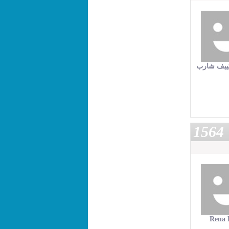
كييف شارب
1564
Rena 