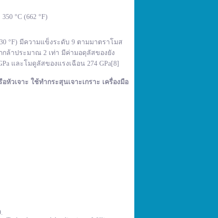
350 °C (662 °F)
,830 °F) มีความแข็งระดับ 9 ตามมาตราโมส
กล้าประมาณ 2 เท่า มีค่ามอดุลัสของยัง
 GPa และโมดูลัสของแรงเฉือน 274 GPa[8]
ือหัวเจาะ ใช้ทำกระสุนเจาะเกราะ เครื่องมือ
0.