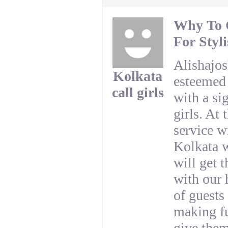
Why To C
For Styl
Alishajos
Kolkata
esteemed 
call girls
with a si
girls. At
service w
Kolkata w
will get 
with our 
of guests
making fu
give them