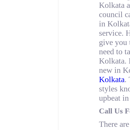
Kolkata a
council c
in Kolkat
service. 
give you 
need to t
Kolkata. I
new in Ko
Kolkata
.
styles kn
upbeat in
Call Us F
There are