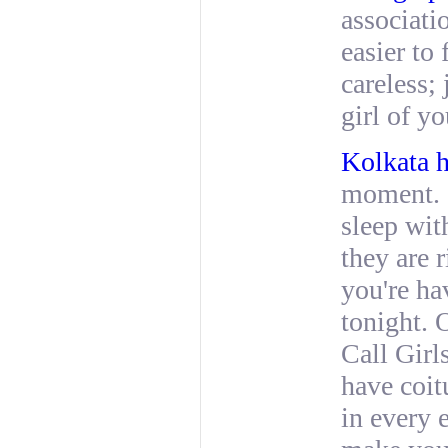
associati
easier to 
careless;
girl of yo
Kolkata h
moment. I
sleep wit
they are 
you're ha
tonight. 
Call Girl
have coit
in every 