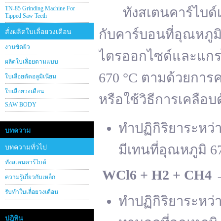
TN-85 Grinding Machine For
ทังสเตนคาร์ไบด์เต
Tipped Saw Teeth
กับคาร์บอนที่อุณหภู
สั่งผลิตใบเลื่อยวงเดือน
งานขัดผิว
ไตรออกไซด์และแกรไฟ
ผลิตใบเลื่อยตามแบบ
670 °C ตามด้วยการคา
ใบเลื่อยตัดอลูมิเนียม
ใบเลื่อยวงเดือน
หรือใช้วิธีการเคลือบ
SAW BODY
ทำปฏิกิริยาระหว
บทความ
มีเทนที่อุณหภูมิ 6
บทความทั่วไป
ทังสเตนคาร์ไบด์
WCl
6 + H
2 + CH
4
ความรู้เกี่ยวกับเหล็ก
รับทำใบเลื่อยวงเดือน
ทำปฏิกิริยาระหว
ปฎิทิน