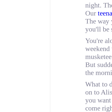
night. Th
Our
teena
The way y
you'll be 
You're al
weekend w
musketeer
But sudde
the morn
What to d
on to Ali
you want 
come righ