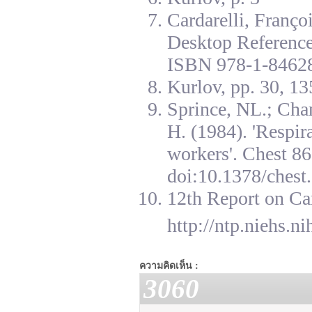
Cardarelli, Franç
Desktop Reference
ISBN 978-1-84628
Kurlov, pp. 30, 13
Sprince, NL.; Cha
H. (1984). 'Respir
workers'. Chest 8
doi:10.1378/chest.
12th Report on Ca
http://ntp.niehs.n
ความคิดเห็น :
3060