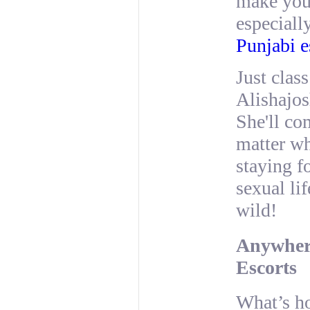
make you 
especiall
Punjabi e
Just clas
Alishajos
She'll co
matter wh
staying f
sexual li
wild!
Anywher
Escorts
What’s ho