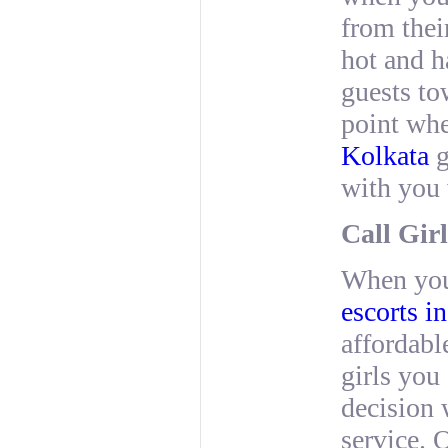
from thei
hot and h
guests to
point wh
Kolkata
g
with you 
Call Girl
When you 
escorts i
affordabl
girls you
decision 
service. 