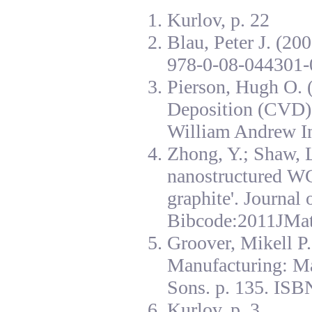
Kurlov, p. 22
Blau, Peter J. (20
978-0-08-044301-
Pierson, Hugh O. 
Deposition (CVD):
William Andrew I
Zhong, Y.; Shaw, L
nanostructured W
graphite'. Journal
Bibcode:2011JMat
Groover, Mikell P
Manufacturing: Ma
Sons. p. 135. ISB
Kurlov, p. 3