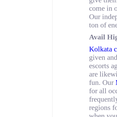
come in o
Our inde
ton of en
Avail Hi
Kolkata ca
given and
escorts a
are likew
fun. Our
for all o
frequently
regions f
when you'