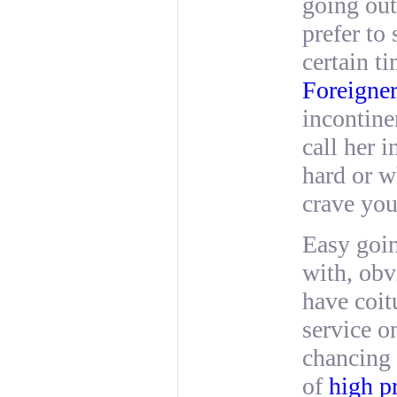
going out
prefer to
certain ti
Foreigner
incontine
call her 
hard or w
crave you
Easy goin
with, obv
have coit
service o
chancing 
of
high pr