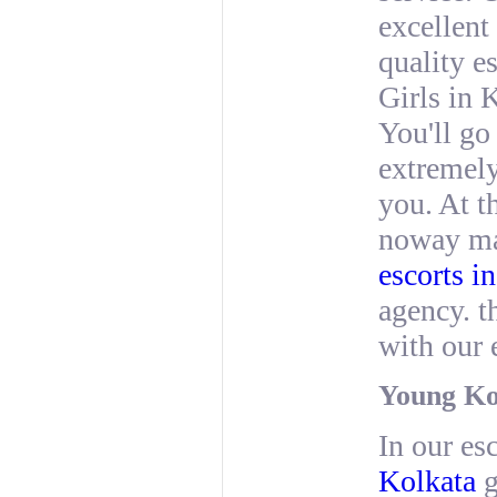
excellent
quality e
Girls in 
You'll go
extremely
you. At t
noway ma
escorts i
agency. t
with our e
Young Kol
In our es
Kolkata
g