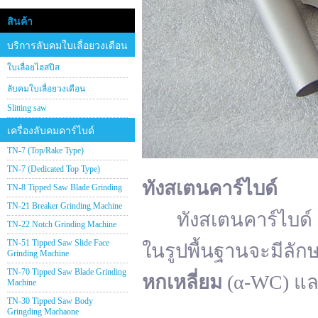
สินค้า
บริการลับคมใบเลื่อยวงเดือน
ใบเลื่อยไฮสปีส
ลับคมใบเลื่อยวงเดือน
Slitting saw
เครื่องลับคมคาร์ไบด์
TN-7 (Top/Rake Type)
TN-7 (Dedicated Top Type)
ทังสเตนคาร์ไบด์
TN-8 Tipped Saw Blade Grinding
TN-21 Breaker Grinding Machine
ทังสเตนคาร์ไบด์ (อั
TN-22 Notch Grinding Machine
TN-51 Tipped Saw Slide Face
ในรูปพื้นฐานจะมีลัก
Grinding Machine
TN-70 Tipped Saw Blade Grinding
หกเหลี่ยม
(α-WC) แ
Machine
TN-30 Tipped Saw Body
Gringding Machaone