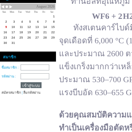
ทานอลที่อุณหภูมิ 
August 2026
Sun
Mon
Tue
Wed
Thu
Fri
Sat
WF
6 + 2 H
1
2
3
4
5
6
7
8
ทังสเตนคาร์ไบด์มีจ
9
10
11
12
13
14
15
16
17
18
19
20
21
22
23
24
25
26
27
28
29
จุดเดือดที่ 6,000 °
30
31
และประมาณ 2600 ตาม
สมาชิก
แข็งเกร็งมากกว่าเหล
ชื่อสมาชิก :
รหัสผ่าน :
ประมาณ 530–700 GPa 
แรงบีบอัด 630–655 
สมัครสมาชิก
|
ลืมรหัสผ่าน
ด้วยคุณสมบัติความแ
ทำเป็นเครื่องมือตัดห