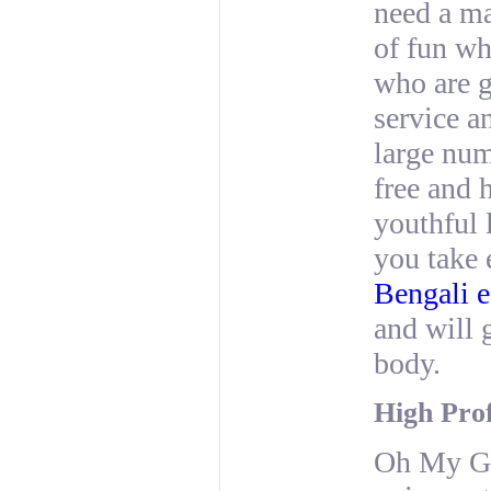
need a ma
of fun wh
who are g
service a
large num
free and 
youthful 
you take 
Bengali e
and will 
body.
High Prof
Oh My Go