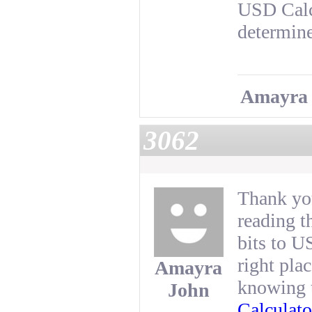
USD Calcu
determin
Amayra
3062
Thank you
reading t
bits to U
right plac
Amayra
knowing 
John
Calculato