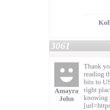
Kolk
3061
Thank you
reading t
bits to U
right plac
Amayra
knowing t
John
[url=http