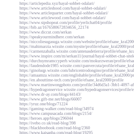
https://articlepedia.xyz/hayal-sohbet-odalari/
https://www.articleshood.com/hayal-sohbet-odalari/
https://www.articlequarter.com/hayal-sohbet-odalari/
https://www.articlewood.com/hayal-sohbet-odalari/
https://www.sipshopeat.com/profile/yerlichat04/profile
https://bib.az/1676580672834656_22174
https://www.diccut.com/serkan
https://speakyourmindhere.com/serkan
https://niccoliesugasuga.wixsite.com/website/profile/efsane_kral200
https://mahimarzia.wixsite.com/mysite/profile/efsane_kral2000/prof
https://carmenzaballa.wixsite.com/antenasdetierra/profile/efsane_kr
https://www.inspire.com/m/serkan11/journal/hayal-sohbet-chat-sitele
https://durchsymramccyperb.wixsite.com/mokurzweran/profile/efsa
https://laudendode1985.wixsite.com/cpanvercuta/profile/efsane_kra
https://ginoluqp.wixsite.com/lubricentrodongino/profile/efsane_kra
https://amaamza.wixsite.com/englishable/profile/efsane_kral2000/pr
https://en.abouttime-tech.com/profile/efsane_kral2000/profile
https://www.martinwongphoto.com/profile/34d6d3a1-3bb1-4097-af
https://hypedragonservice.wixsite.com/hypedragonservices/profile/e
https://www.dr-ay.com/blogs/44143/
https://www.gift-me.net/blogs/66007
https://yruz.one/blogs/71224
https://gaming-walker.com/read-blog/34974
https://www.campusacada.com/blogs/2154/
https://heroes.app/blogs/296044
https://ivebo.co.uk/read-blog/398
https://blackboobook.com/read-blog/2360
https://www.kaisanba.com/read-blog/19295