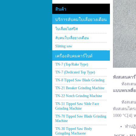
สินค้า
บริการลับคมใบเลื่อยวงเดือน
ใบเลื่อยไฮสปีส
ลับคมใบเลื่อยวงเดือน
Slitting saw
เครื่องลับคมคาร์ไบด์
TN-7 (Top/Rake Type)
TN-7 (Dedicated Top Type)
ทังสเตนคาร์
TN-8 Tipped Saw Blade Grinding
ทังสเตนคาร์
TN-21 Breaker Grinding Machine
แบบหกเหลี่
TN-22 Notch Grinding Machine
ทังสเตนคาร์
TN-51 Tipped Saw Slide Face
Grinding Machine
ทังสเตนไตรอ
1000 °C[4] ห
TN-70 Tipped Saw Blade Grinding
Machine
ทำปฏิ
TN-30 Tipped Saw Body
Gringding Machaone