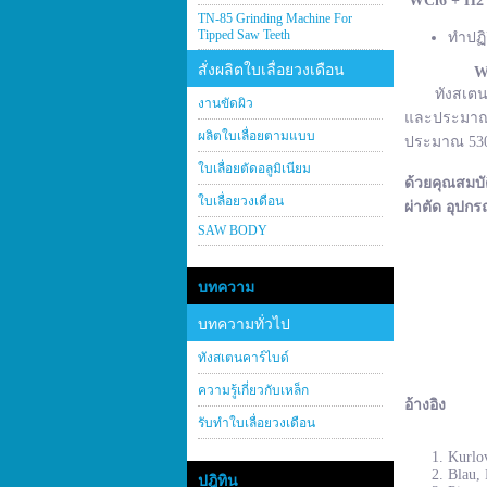
WCl
6 + H
2
TN-85 Grinding Machine For
Tipped Saw Teeth
ทำปฏิ
สั่งผลิตใบเลื่อยวงเดือน
W
ทังสเตนคาร์
งานขัดผิว
และประมาณ 2
ผลิตใบเลื่อยตามแบบ
ประมาณ 530–
ใบเลื่อยตัดอลูมิเนียม
ด้วยคุณสมบั
ใบเลื่อยวงเดือน
ผ่าตัด อุปกร
SAW BODY
บทความ
บทความทั่วไป
ทังสเตนคาร์ไบด์
ความรู้เกี่ยวกับเหล็ก
อ้างอิง
รับทำใบเลื่อยวงเดือน
Kurlov
Blau, 
ปฎิทิน