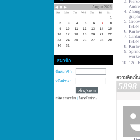
Piers
Andre
August 2026
Zhong
Sun
Mon
Tue
Wed
Thu
Fri
Sat
graphi
1
Groove
2
3
4
5
6
7
8
ISBN 
9
10
11
12
13
14
15
Kurlov
16
17
18
19
20
21
22
Cardar
23
24
25
26
27
28
29
ISBN 
30
31
Kurlov
Sprinc
worke
สมาชิก
12th R
ชื่อสมาชิก :
ความคิดเห็น
รหัสผ่าน :
5898
สมัครสมาชิก
|
ลืมรหัสผ่าน
De