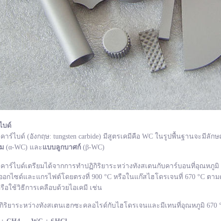
ไบด์
ไบด์ (อังกฤษ: tungsten carbide) มีสูตรเคมีคือ WC ในรูปพื้นฐานจะมีลักษ
ยม
(α-WC) และ
แบบลูกบาศก์
(β-WC)
ไบด์เตรียมได้จากการทำปฏิกิริยาระหว่างทังสเตนกับคาร์บอนที่อุณหภูมิ 1
อกไซด์และแกรไฟต์โดยตรงที่ 900 °C หรือในแก๊สไฮโดรเจนที่ 670 °C ตามด
รือใช้วิธีการเคลือบด้วยไอเคมี เช่น
กิริยาระหว่างทังสเตนเฮกซะคลอไรด์กับไฮโดรเจนและมีเทนที่อุณหภูมิ 670 °