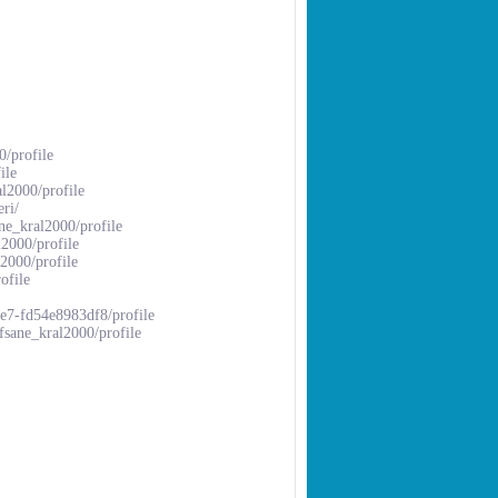
0/profile
ile
al2000/profile
ri/
ne_kral2000/profile
l2000/profile
l2000/profile
ofile
e7-fd54e8983df8/profile
fsane_kral2000/profile