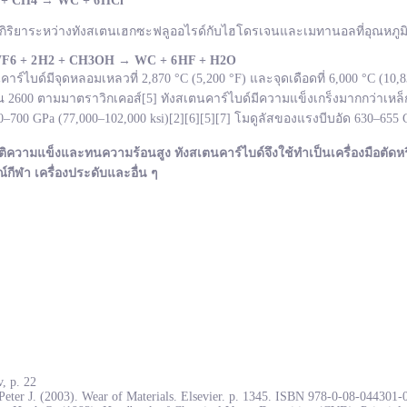
 + CH
4
→
WC +
6 HCl
กิริยาระหว่างทังสเตนเฮกซะฟลูออไรด์กับไฮโดรเจนและเมทานอลที่อุณหภูมิ 
F
6 + 2 H
2 + CH
3OH
→ WC +
6 HF + H
2O
ไบด์มีจุดหลอมเหลวที่ 2,870 °C (5,200 °F) และจุดเดือดที่ 6,000 °C (10
600 ตามมาตราวิกเคอส์[5] ทังสเตนคาร์ไบด์มีความแข็งเกร็งมากกว่าเหล็ก
700 GPa (77,000–102,000 ksi)[2][6][5][7] โมดูลัสของแรงบีบอัด 630–655
ติความแข็งและทนความร้อนสูง ทังสเตนคาร์ไบด์จึงใช้ทำเป็นเครื่องมือตัดหร
ณ์กีฬา เครื่องประดับและอื่น ๆ
, p. 22
Peter J. (2003). Wear of Materials. Elsevier. p. 1345. ISBN 978-0-08-044301-