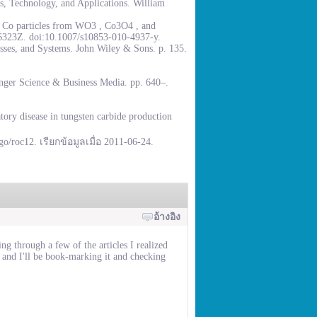
, Technology, and Applications. William
% Co particles from WO3 , Co3O4 , and
.6323Z. doi:10.1007/s10853-010-4937-y.
sses, and Systems. John Wiley & Sons. p. 135.
inger Science & Business Media. pp. 640–.
ory disease in tungsten carbide production
go/roc12. เรียกข้อมูลเมื่อ 2011-06-24.
อ้างอิง
ng through a few of the articles I realized
 and I'll be book-marking it and checking