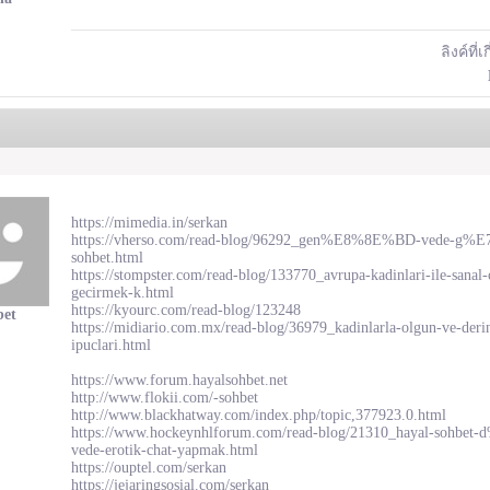
ลิงค์ที่เ
https://mimedia.in/serkan
https://vherso.com/read-blog/96292_gen%E8%8E%BD-vede-g%
sohbet.html
https://stompster.com/read-blog/133770_avrupa-kadinlari-ile-sanal
gecirmek-k.html
https://kyourc.com/read-blog/123248
bet
https://midiario.com.mx/read-blog/36979_kadinlarla-olgun-ve-derin
ipuclari.html
https://www.forum.hayalsohbet.net
http://www.flokii.com/-sohbet
http://www.blackhatway.com/index.php/topic,377923.0.html
https://www.hockeynhlforum.com/read-blog/21310_hayal-soh
vede-erotik-chat-yapmak.html
https://ouptel.com/serkan
https://jejaringsosial.com/serkan