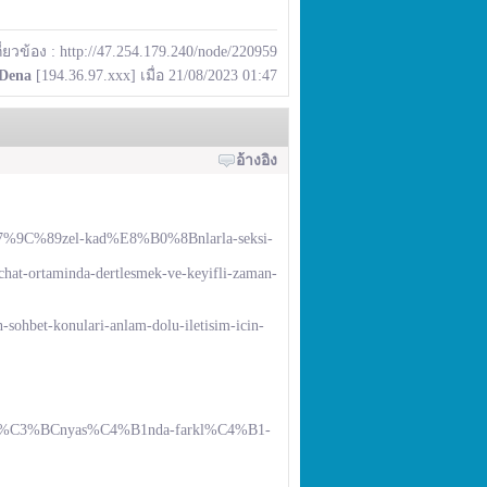
กี่ยวข้อง :
http://47.254.179.240/node/220959
Dena
[194.36.97.xxx] เมื่อ 21/08/2023 01:47
อ้างอิง
E7%9C%89zel-kad%E8%B0%8Bnlarla-seksi-
-chat-ortaminda-dertlesmek-ve-keyifli-zaman-
-sohbet-konulari-anlam-dolu-iletisim-icin-
bet-d%C3%BCnyas%C4%B1nda-farkl%C4%B1-