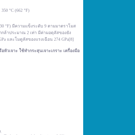
350 °C (662 °F)
,830 °F) มีความแข็งระดับ 9 ตามมาตราโมส
กล้าประมาณ 2 เท่า มีค่ามอดุลัสของยัง
 GPa และโมดูลัสของแรงเฉือน 274 GPa[8]
ือหัวเจาะ ใช้ทำกระสุนเจาะเกราะ เครื่องมือ
0.