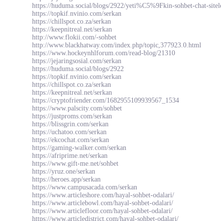
https://huduma.social/blogs/2922/yeti%C5%9Fkin-sohbet-chat-sitel
https://topkif.nvinio.com/serkan
https://chillspot.co.za/serkan
https://keepnitreal.net/serkan
http://www.flokii.com/-sohbet
http://www.blackhatway.com/index.php/topic,377923.0.html
https://www.hockeynhlforum.com/read-blog/21310
https://jejaringsosial.com/serkan
https://huduma.social/blogs/2922
https://topkif.nvinio.com/serkan
https://chillspot.co.za/serkan
https://keepnitreal.net/serkan
https://cryptofriender.com/1682955109939567_1534
https://www.palscity.com/sohbet
https://justproms.com/serkan
https://blissgrin.com/serkan
https://uchatoo.com/serkan
https://ekcochat.com/serkan
https://gaming-walker.com/serkan
https://afriprime.net/serkan
https://www.gift-me.net/sohbet
https://yruz.one/serkan
https://heroes.app/serkan
https://www.campusacada.com/serkan
https://www.articleshore.com/hayal-sohbet-odalari/
https://www.articlebowl.com/hayal-sohbet-odalari/
https://www.articlefloor.com/hayal-sohbet-odalari/
https://www.articledistrict.com/hayal-sohbet-odalari/