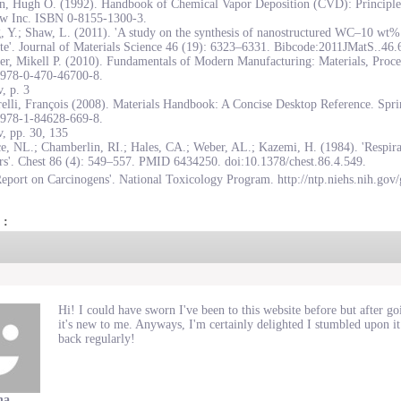
on, Hugh O. (1992). Handbook of Chemical Vapor Deposition (CVD): Principles
w Inc. ISBN 0-8155-1300-3.
, Y.; Shaw, L. (2011). 'A study on the synthesis of nanostructured WC–10 wt
te'. Journal of Materials Science 46 (19): 6323–6331. Bibcode:2011JMatS..46
r, Mikell P. (2010). Fundamentals of Modern Manufacturing: Materials, Proce
978-0-470-46700-8.
, p. 3
elli, François (2008). Materials Handbook: A Concise Desktop Reference. Spr
978-1-84628-669-8.
, pp. 30, 135
e, NL.; Chamberlin, RI.; Hales, CA.; Weber, AL.; Kazemi, H. (1984). 'Respirat
rs'. Chest 86 (4): 549–557. PMID 6434250. doi:10.1378/chest.86.4.549.
eport on Carcinogens'. National Toxicology Program. http://ntp.niehs.nih.gov/
 :
Hi! I could have sworn I've been to this website before but after goi
it's new to me. Anyways, I'm certainly delighted I stumbled upon it
back regularly!
na