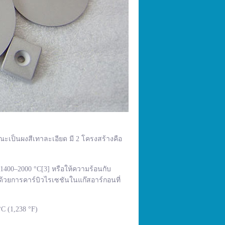
ณะเป็นผงสีเทาละเอียด มี 2 โครงสร้างคือ
400–2000 °C[3] หรือให้ความร้อนกับ
้วยการคาร์บิวไรเซชันในแก๊สอาร์กอนที่
C (1,238 °F)