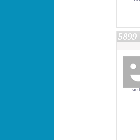
5899
soh