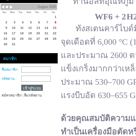
ทานอลที่อุณหภูมิ 
August 2026
Sun
Mon
Tue
Wed
Thu
Fri
Sat
WF
6 + 2 H
1
2
3
4
5
6
7
8
ทังสเตนคาร์ไบด์มีจ
9
10
11
12
13
14
15
16
17
18
19
20
21
22
23
24
25
26
27
28
29
จุดเดือดที่ 6,000 °
30
31
และประมาณ 2600 ตาม
สมาชิก
แข็งเกร็งมากกว่าเหล
ชื่อสมาชิก :
รหัสผ่าน :
ประมาณ 530–700 GPa 
แรงบีบอัด 630–655 
สมัครสมาชิก
|
ลืมรหัสผ่าน
ด้วยคุณสมบัติความแ
ทำเป็นเครื่องมือตัดห