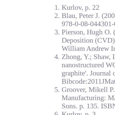
Kurlov, p. 22
Blau, Peter J. (20
978-0-08-044301-
Pierson, Hugh O. 
Deposition (CVD):
William Andrew I
Zhong, Y.; Shaw, L
nanostructured W
graphite'. Journal
Bibcode:2011JMat
Groover, Mikell P
Manufacturing: Ma
Sons. p. 135. ISB
Kurlov, p. 3