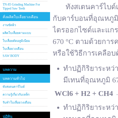
TN-85 Grinding Machine For
ทังสเตนคาร์ไบด์เต
Tipped Saw Teeth
กับคาร์บอนที่อุณหภู
สั่งผลิตใบเลื่อยวงเดือน
งานขัดผิว
ไตรออกไซด์และแกรไฟ
ผลิตใบเลื่อยตามแบบ
670 °C ตามด้วยการคา
ใบเลื่อยตัดอลูมิเนียม
ใบเลื่อยวงเดือน
หรือใช้วิธีการเคลือบ
SAW BODY
ทำปฏิกิริยาระหว
บทความ
มีเทนที่อุณหภูมิ 6
บทความทั่วไป
ทังสเตนคาร์ไบด์
WCl
6 + H
2 + CH
4
ความรู้เกี่ยวกับเหล็ก
รับทำใบเลื่อยวงเดือน
ทำปฏิกิริยาระหว
ปฎิทิน