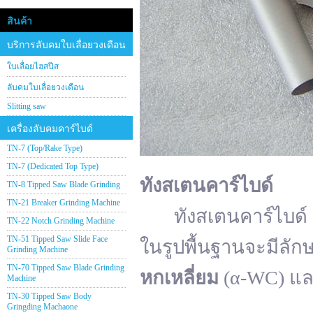
สินค้า
บริการลับคมใบเลื่อยวงเดือน
ใบเลื่อยไฮสปีส
ลับคมใบเลื่อยวงเดือน
Slitting saw
เครื่องลับคมคาร์ไบด์
TN-7 (Top/Rake Type)
TN-7 (Dedicated Top Type)
ทังสเตนคาร์ไบด์
TN-8 Tipped Saw Blade Grinding
TN-21 Breaker Grinding Machine
ทังสเตนคาร์ไบด์ (อั
TN-22 Notch Grinding Machine
TN-51 Tipped Saw Slide Face
ในรูปพื้นฐานจะมีลัก
Grinding Machine
TN-70 Tipped Saw Blade Grinding
หกเหลี่ยม
(α-WC) แ
Machine
TN-30 Tipped Saw Body
Gringding Machaone