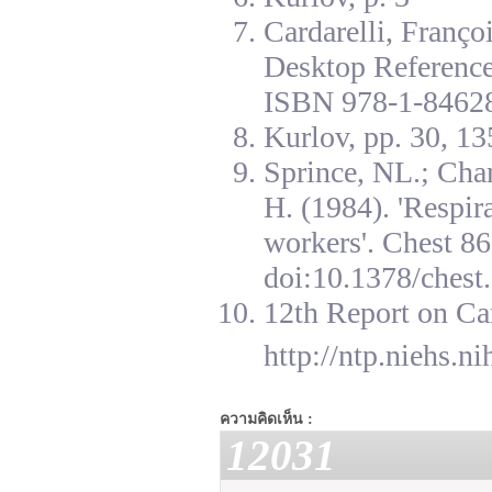
Cardarelli, Franç
Desktop Reference
ISBN 978-1-84628
Kurlov, pp. 30, 13
Sprince, NL.; Cha
H. (1984). 'Respir
workers'. Chest 8
doi:10.1378/chest.
12th Report on Ca
http://ntp.niehs.n
ความคิดเห็น :
12031