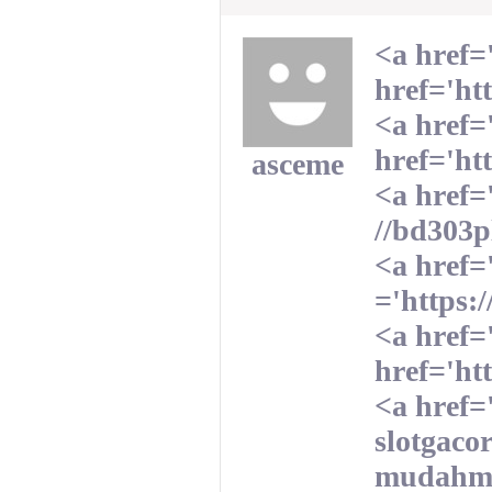
<a href
href='h
<a href=
href='ht
asceme
<a href=
//bd303p
<a href=
='https:
<a href='
href='htt
<a href=
slotgaco
mudahmen