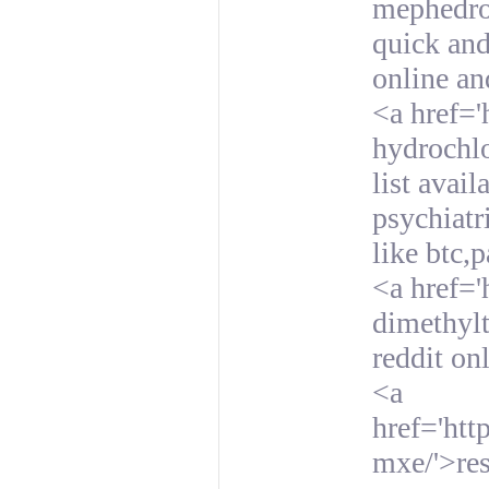
mephedro
quick and
online an
<a href='
hydrochlo
list avai
psychiatr
like btc,
<a href='
dimethylt
reddit on
<a
href='ht
mxe/'>res