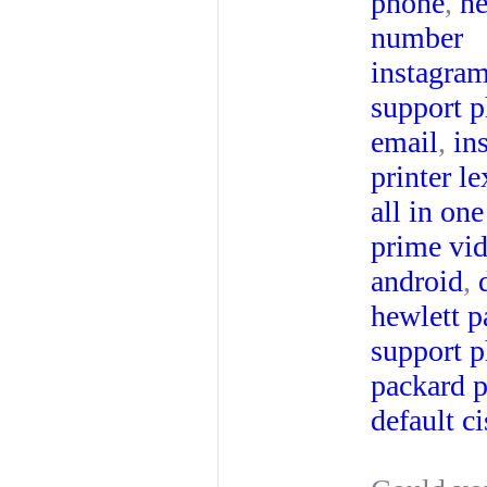
phone
,
ne
number
instagra
support 
email
,
in
printer l
all in one
prime vid
android
,
hewlett 
support 
packard p
default c