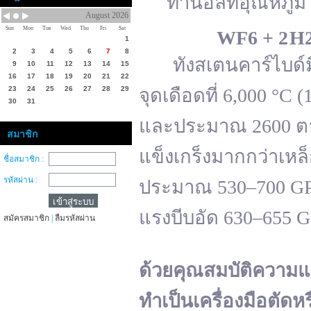
ทานอลที่อุณหภูมิ 
August 2026
Sun
Mon
Tue
Wed
Thu
Fri
Sat
WF
6 + 2 H
1
2
3
4
5
6
7
8
ทังสเตนคาร์ไบด์มีจ
9
10
11
12
13
14
15
16
17
18
19
20
21
22
23
24
25
26
27
28
29
จุดเดือดที่ 6,000 °
30
31
และประมาณ 2600 ตาม
สมาชิก
แข็งเกร็งมากกว่าเหล
ชื่อสมาชิก :
รหัสผ่าน :
ประมาณ 530–700 GPa 
แรงบีบอัด 630–655 
สมัครสมาชิก
|
ลืมรหัสผ่าน
ด้วยคุณสมบัติความแ
ทำเป็นเครื่องมือตัดห