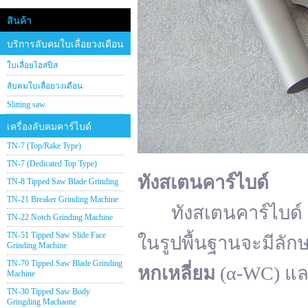
สินค้า
บริการลับคมใบเลื่อยวงเดือน
ใบเลื่อยไฮสปีส
ลับคมใบเลื่อยวงเดือน
Slitting saw
เครื่องลับคมคาร์ไบด์
TN-7 (Top/Rake Type)
TN-7 (Dedicated Top Type)
ทังสเตนคาร์ไบด์
TN-8 Tipped Saw Blade Grinding
TN-21 Breaker Grinding Machine
ทังสเตนคาร์ไบด์ (อั
TN-22 Notch Grinding Machine
TN-51 Tipped Saw Slide Face
ในรูปพื้นฐานจะมีลัก
Grinding Machine
TN-70 Tipped Saw Blade Grinding
หกเหลี่ยม
(α-WC) แ
Machine
TN-30 Tipped Saw Body
Gringding Machaone