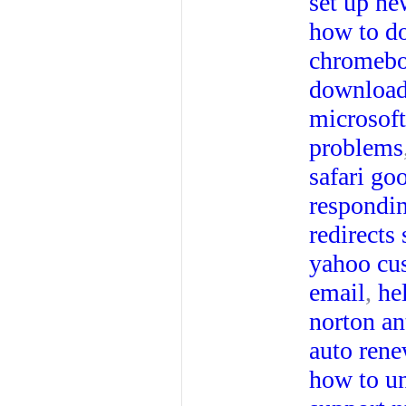
set up n
how to d
chromeb
downloa
microsoft
problems
safari go
respondi
redirects 
yahoo cu
email
,
he
norton an
auto rene
how to u