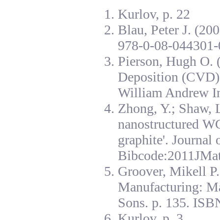
Kurlov, p. 22
Blau, Peter J. (20
978-0-08-044301-
Pierson, Hugh O. 
Deposition (CVD):
William Andrew I
Zhong, Y.; Shaw, L
nanostructured W
graphite'. Journal
Bibcode:2011JMat
Groover, Mikell P
Manufacturing: Ma
Sons. p. 135. ISB
Kurlov, p. 3