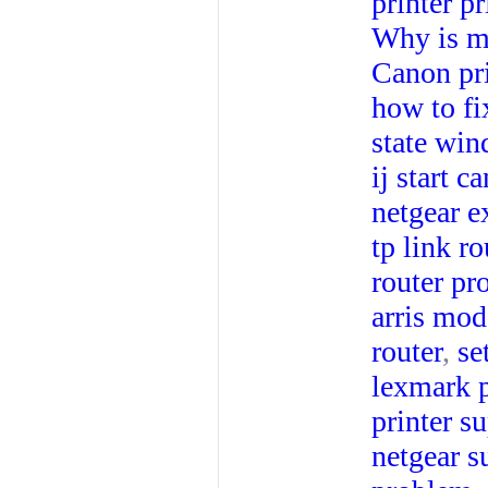
printer p
Why is my
Canon pri
how to fix
state wi
ij start c
netgear e
tp link r
router pr
arris mod
router
,
se
lexmark p
printer s
netgear s