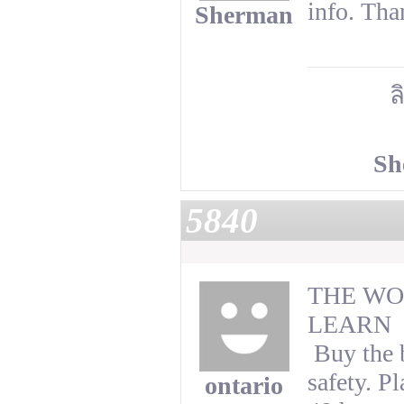
info. Tha
Sherman
ล
Sh
5840
THE WO
LEARN
Buy the 
safety. P
ontario