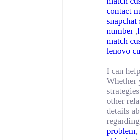
match cu
contact 
snapchat
number
,
match cu
lenovo cu
I can hel
Whether y
strategie
other rela
details a
regarding
problem
,