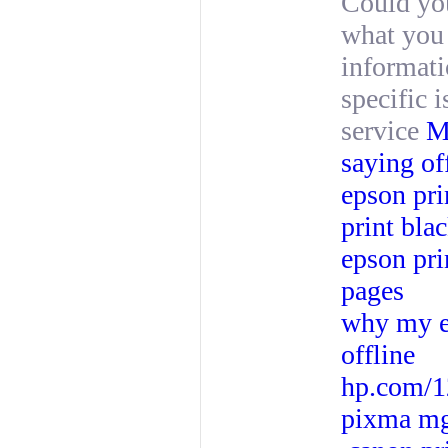
Could you
what you 
informati
specific i
service
M
saying of
epson pri
print bla
epson pri
pages
why my ep
offline
hp.com/1
pixma m