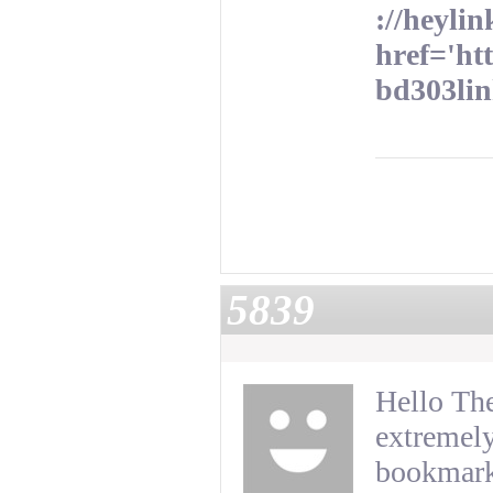
://heyli
href='ht
bd303lin
5839
Hello The
extremely 
bookmark 