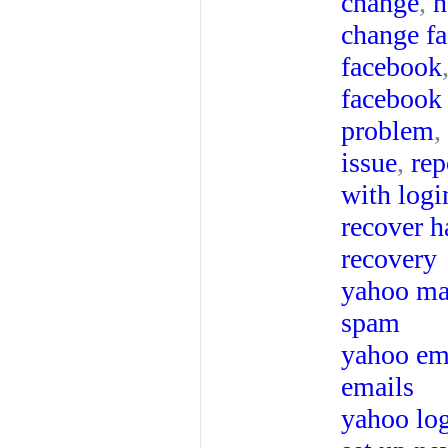
change
,
h
change f
facebook
facebook 
problem
,
issue
,
rep
with logi
recover 
recovery
yahoo mai
spam
yahoo ema
emails
yahoo lo