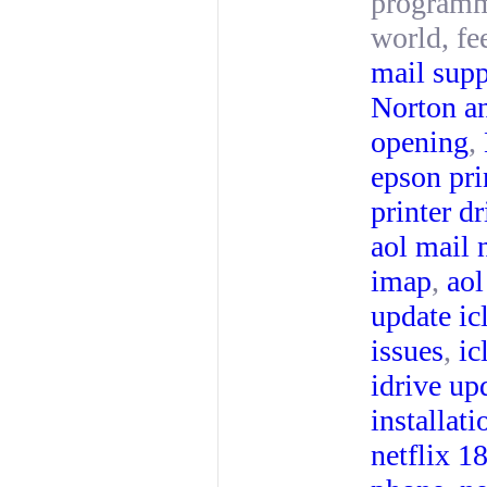
programmi
world, fe
mail supp
Norton an
opening
,
epson pri
printer dr
aol mail 
imap
,
aol
update ic
issues
,
ic
idrive up
installati
netflix 