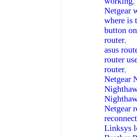
working
,
Netgear w
where is 
button on 
router
,
asus rout
router u
router
,
Netgear 
Nightha
Nightha
Netgear r
reconnec
Linksys l