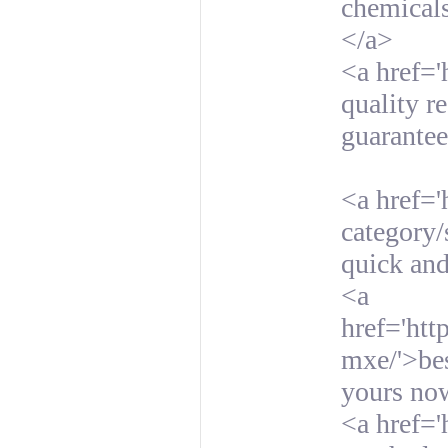
chemicals
</a>
<a href='
quality r
guarantee
<a href='
category/
quick and
<a
href='ht
mxe/'>bes
yours no
<a href=