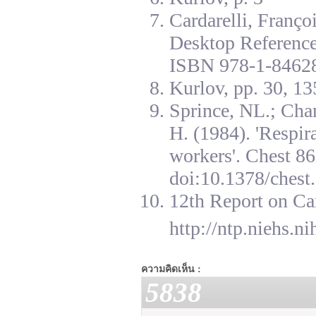
Cardarelli, Franç
Desktop Reference
ISBN 978-1-84628
Kurlov, pp. 30, 13
Sprince, NL.; Cha
H. (1984). 'Respir
workers'. Chest 8
doi:10.1378/chest.
12th Report on Ca
http://ntp.niehs.n
ความคิดเห็น :
5838