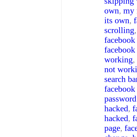
skipping 
own
,
my 
its own
,
scrolling
facebook
facebook
working
,
not work
search ba
facebook
password
hacked
,
f
hacked
,
f
page
,
fac