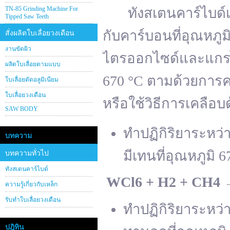
TN-85 Grinding Machine For
ทังสเตนคาร์ไบด์เต
Tipped Saw Teeth
กับคาร์บอนที่อุณหภู
สั่งผลิตใบเลื่อยวงเดือน
งานขัดผิว
ไตรออกไซด์และแกรไฟ
ผลิตใบเลื่อยตามแบบ
670 °C ตามด้วยการคา
ใบเลื่อยตัดอลูมิเนียม
ใบเลื่อยวงเดือน
หรือใช้วิธีการเคลือบ
SAW BODY
ทำปฏิกิริยาระหว
บทความ
มีเทนที่อุณหภูมิ 6
บทความทั่วไป
ทังสเตนคาร์ไบด์
WCl
6 + H
2 + CH
4
ความรู้เกี่ยวกับเหล็ก
รับทำใบเลื่อยวงเดือน
ทำปฏิกิริยาระหว
ปฎิทิน