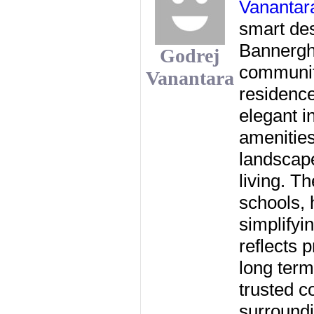
Vanantar
smart des
Bannergha
Godrej
communit
Vanantara
residence
elegant i
amenities
landscape
living. T
schools, 
simplifyi
reflects 
long term
trusted c
surroundi