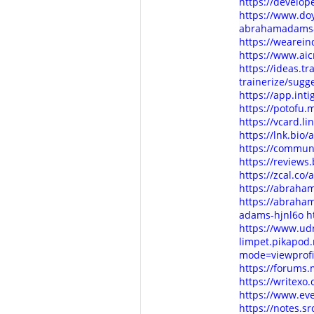
https://develo
https://www.d
abrahamadams
https://weare
https://www.ai
https://ideas.t
trainerize/sugg
https://app.int
https://potof
https://vcard.li
https://lnk.bi
https://commun
https://review
https://zcal.c
https://abraha
https://abraha
adams-hjnl6o
h
https://www.u
limpet.pikapod
mode=viewprof
https://forums
https://writex
https://www.ev
https://notes.sr