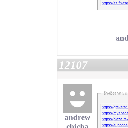
https://its.fh
and
12107
อ้างอิงจาก Sal
https://gravata
https://myspa
andrew
https://plaza.r
chicha
https://euphor