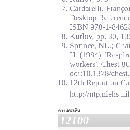
Cardarelli, Franç
Desktop Reference
ISBN 978-1-84628
Kurlov, pp. 30, 13
Sprince, NL.; Cha
H. (1984). 'Respir
workers'. Chest 8
doi:10.1378/chest.
12th Report on Ca
http://ntp.niehs.n
ความคิดเห็น :
12100