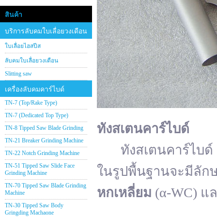
สินค้า
บริการลับคมใบเลื่อยวงเดือน
ใบเลื่อยไฮสปีส
ลับคมใบเลื่อยวงเดือน
Slitting saw
เครื่องลับคมคาร์ไบด์
TN-7 (Top/Rake Type)
TN-7 (Dedicated Top Type)
ทังสเตนคาร์ไบด์
TN-8 Tipped Saw Blade Grinding
TN-21 Breaker Grinding Machine
ทังสเตนคาร์ไบด์ (อั
TN-22 Notch Grinding Machine
TN-51 Tipped Saw Slide Face
ในรูปพื้นฐานจะมีลัก
Grinding Machine
TN-70 Tipped Saw Blade Grinding
หกเหลี่ยม
(α-WC) แ
Machine
TN-30 Tipped Saw Body
Gringding Machaone