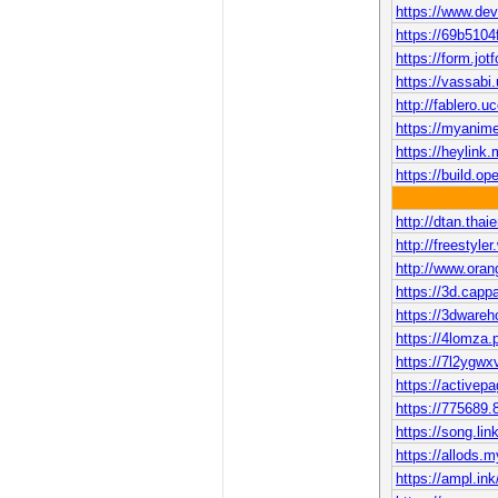
https://www.de
https://69b510
https://form.j
https://vassabi
http://fablero.u
https://myanime
https://heylink
https://build.o
http://dtan.tha
http://freestyler
http://www.ora
https://3d.cap
https://3dware
https://4lomza.
https://7l2ygw
https://activep
https://775689.8
https://song.li
https://allods
https://ampl.in