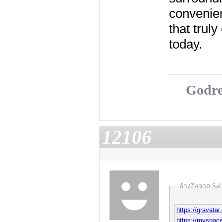
convenien
that trul
today.
Godre
12106
อ้างอิงจาก Sal
https://gravata
https://myspa