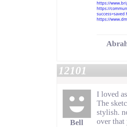
https://www.b
https://commun
success=saved
https://www.d
Abra
12101
I loved a
The sketc
stylish. 
over that
Bell