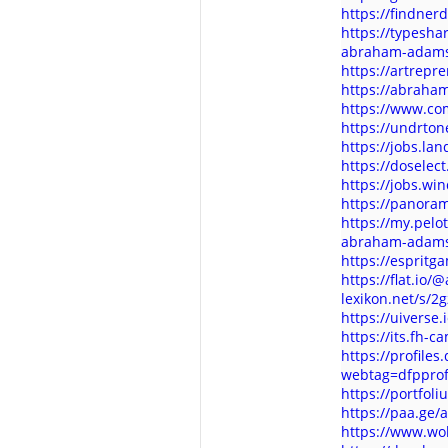
https://findne
https://typesh
abraham-adam
https://artrep
https://abraha
https://www.c
https://undrt
https://jobs.l
https://dosele
https://jobs.w
https://panora
https://my.pelo
abraham-adam
https://esprit
https://flat.i
lexikon.net/s/
https://uiverse
https://its.fh-
https://profile
webtag=dfpprof
https://portfo
https://paa.g
https://www.wo