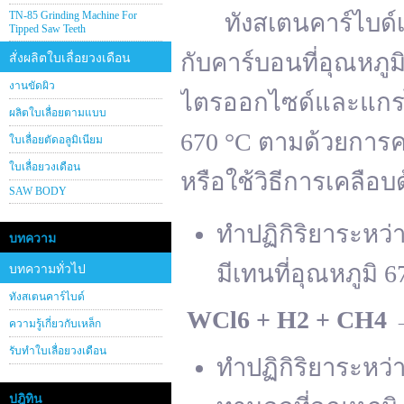
TN-85 Grinding Machine For
ทังสเตนคาร์ไบด์เต
Tipped Saw Teeth
กับคาร์บอนที่อุณหภู
สั่งผลิตใบเลื่อยวงเดือน
งานขัดผิว
ไตรออกไซด์และแกรไฟ
ผลิตใบเลื่อยตามแบบ
670 °C ตามด้วยการคา
ใบเลื่อยตัดอลูมิเนียม
ใบเลื่อยวงเดือน
หรือใช้วิธีการเคลือบ
SAW BODY
ทำปฏิกิริยาระหว
บทความ
มีเทนที่อุณหภูมิ 6
บทความทั่วไป
ทังสเตนคาร์ไบด์
WCl
6 + H
2 + CH
4
ความรู้เกี่ยวกับเหล็ก
รับทำใบเลื่อยวงเดือน
ทำปฏิกิริยาระหว
ปฎิทิน