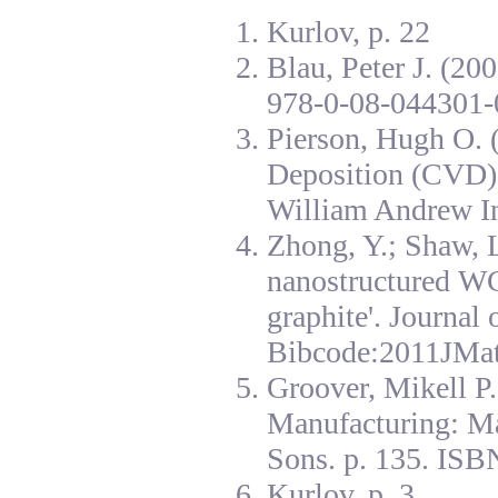
Kurlov, p. 22
Blau, Peter J. (20
978-0-08-044301-
Pierson, Hugh O. 
Deposition (CVD):
William Andrew I
Zhong, Y.; Shaw, L
nanostructured W
graphite'. Journal
Bibcode:2011JMat
Groover, Mikell P
Manufacturing: Ma
Sons. p. 135. ISB
Kurlov, p. 3