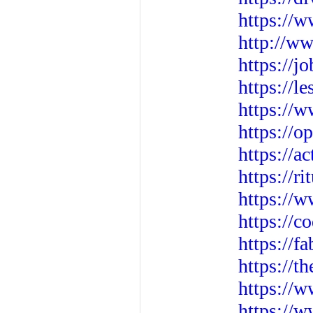
https://
http://w
https://j
https://
https://
https://o
https://a
https://r
https://
https://
https://f
https://t
https://
https://