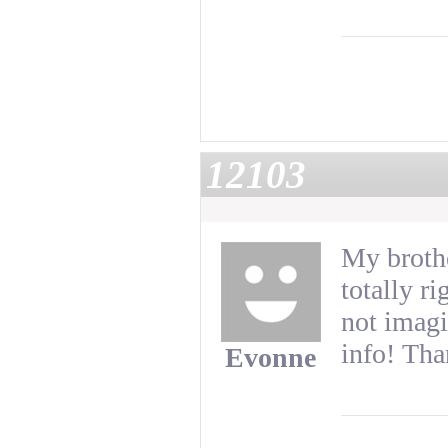
12103
My brothe
totally r
not imagi
info! Tha
Evonne