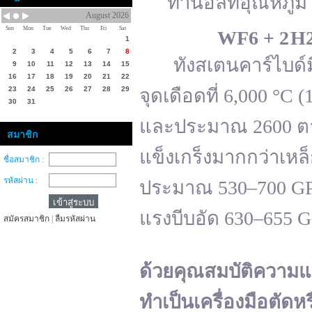
ทานอลที่อุณหภูมิ 
August 2026
Sun
Mon
Tue
Wed
Thu
Fri
Sat
WF
6 + 2 H
1
2
3
4
5
6
7
8
ทังสเตนคาร์ไบด์มีจ
9
10
11
12
13
14
15
16
17
18
19
20
21
22
23
24
25
26
27
28
29
จุดเดือดที่ 6,000 °
30
31
และประมาณ 2600 ตาม
สมาชิก
แข็งเกร็งมากกว่าเหล
ชื่อสมาชิก :
รหัสผ่าน :
ประมาณ 530–700 GPa 
แรงบีบอัด 630–655 
สมัครสมาชิก
|
ลืมรหัสผ่าน
ด้วยคุณสมบัติความแ
ทำเป็นเครื่องมือตัดห