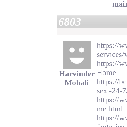
mai
6803
​https://
services
https://w
Home
Harvinder
https://b
Mohali
sex -24-
https://w
me.html
https://w
fantasies