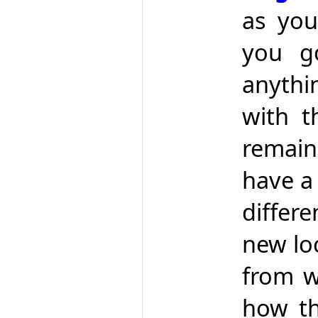
as you
you g
anythi
with t
remain
have a 
differ
new loc
from w
how th