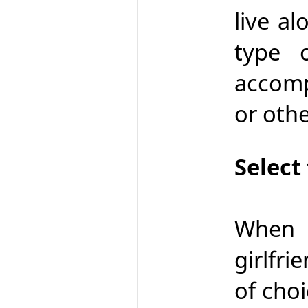
live a
type 
accomp
or othe
Select
When 
girlfri
of cho