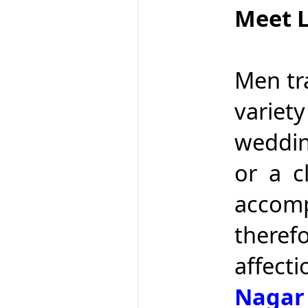
Meet L
Men tr
variety
weddin
or a c
accom
theref
affect
Nagar 