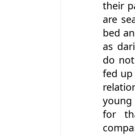
their p
are se
bed an
as dar
do not
fed up 
relati
young f
for t
comp