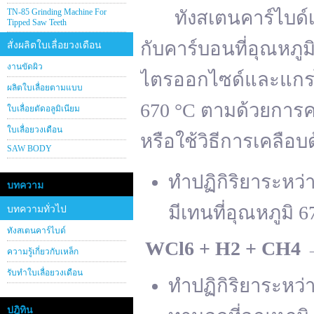
TN-85 Grinding Machine For
ทังสเตนคาร์ไบด์เต
Tipped Saw Teeth
กับคาร์บอนที่อุณหภู
สั่งผลิตใบเลื่อยวงเดือน
งานขัดผิว
ไตรออกไซด์และแกรไฟ
ผลิตใบเลื่อยตามแบบ
670 °C ตามด้วยการคา
ใบเลื่อยตัดอลูมิเนียม
ใบเลื่อยวงเดือน
หรือใช้วิธีการเคลือบ
SAW BODY
ทำปฏิกิริยาระหว
บทความ
มีเทนที่อุณหภูมิ 6
บทความทั่วไป
ทังสเตนคาร์ไบด์
WCl
6 + H
2 + CH
4
ความรู้เกี่ยวกับเหล็ก
รับทำใบเลื่อยวงเดือน
ทำปฏิกิริยาระหว
ปฎิทิน