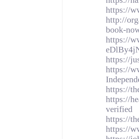
https://
http://or
book-no
https://w
eDlBy4jN
https://j
https://
Independ
https://t
https://h
verified
https://t
https://
https://j