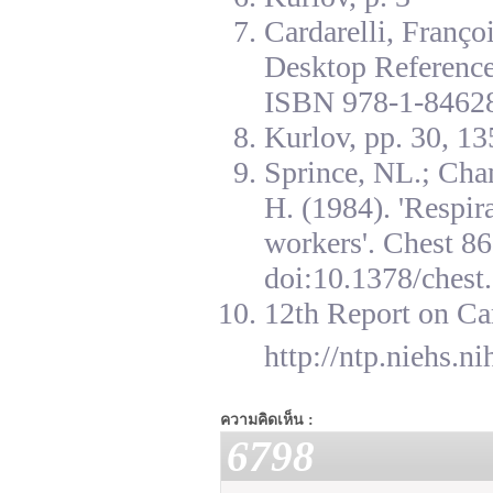
Cardarelli, Franç
Desktop Reference
ISBN 978-1-84628
Kurlov, pp. 30, 13
Sprince, NL.; Cha
H. (1984). 'Respir
workers'. Chest 8
doi:10.1378/chest.
12th Report on Ca
http://ntp.niehs.n
ความคิดเห็น :
6798