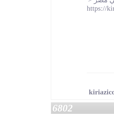
https://k
kiriazi
6802