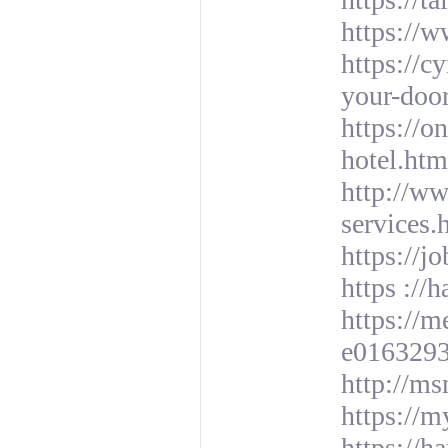
https://w
https://c
your-door
https://o
hotel.htm
http://w
services.
https://
https ://
https://
e016329
http://ms
https://m
https://h