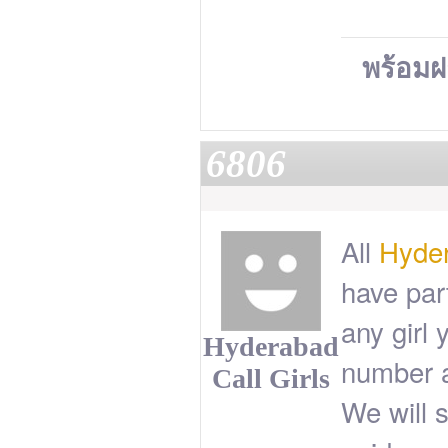
พร้อม
6806
All
Hyder
have par
any girl 
Hyderabad
number a
Call Girls
We will 