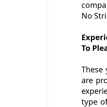
compa
No Str
Experi
To Ple
These 
are pr
experi
type o