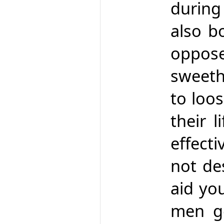
during
also b
oppose
sweeth
to loo
their l
effect
not de
aid yo
men ge