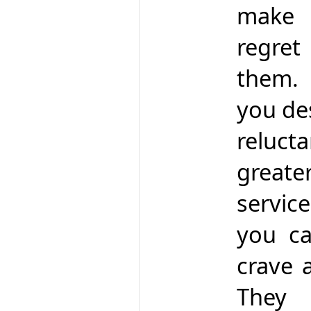
make y
regret
them.
you de
reluct
greate
servic
you ca
crave 
They 