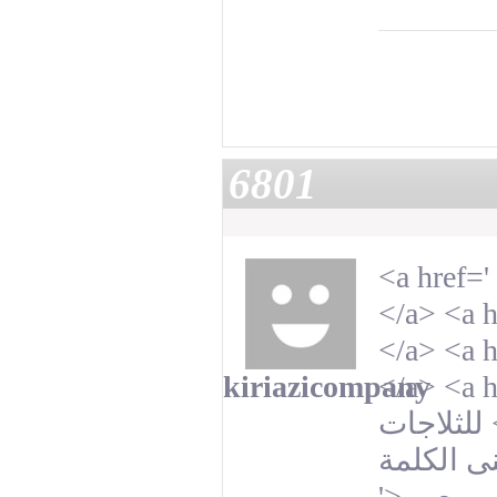
6801
<a href='
</a>
<a h
</a>
<a h
kiriazicompany
</a>
<a h
للثلاجات
ى الكلمة
'>
ي مصر