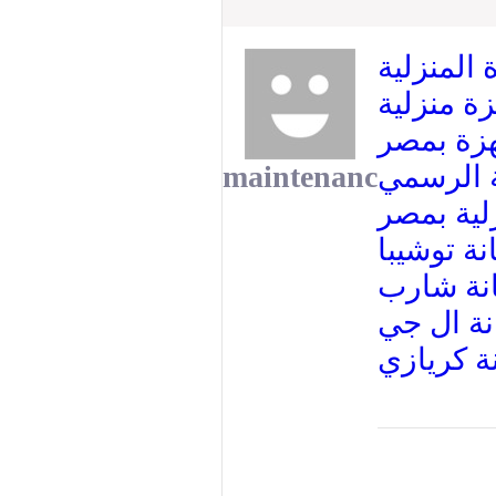
 المنزلية
ة منزلية
زة بمصر
maintenanc
ة الرسمي
لية بمصر
ة توشيبا
نة شارب
نة ال جي
ة كريازي