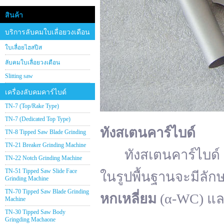
สินค้า
บริการลับคมใบเลื่อยวงเดือน
ใบเลื่อยไฮสปีส
ลับคมใบเลื่อยวงเดือน
Slitting saw
เครื่องลับคมคาร์ไบด์
TN-7 (Top/Rake Type)
TN-7 (Dedicated Top Type)
ทังสเตนคาร์ไบด์
TN-8 Tipped Saw Blade Grinding
TN-21 Breaker Grinding Machine
ทังสเตนคาร์ไบด์ (อั
TN-22 Notch Grinding Machine
TN-51 Tipped Saw Slide Face
ในรูปพื้นฐานจะมีลัก
Grinding Machine
TN-70 Tipped Saw Blade Grinding
หกเหลี่ยม
(α-WC) แ
Machine
TN-30 Tipped Saw Body
Gringding Machaone