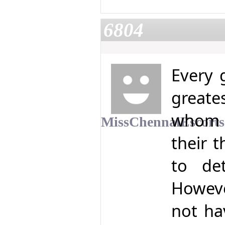
6804
Every 
great
whom 
MissChennaiEscorts
their 
to de
Howeve
not hav