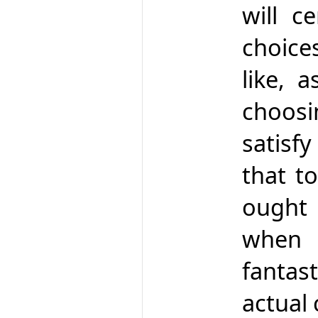
will c
choice
like, 
choosi
satisfy
that t
ought
when i
fantast
actual 