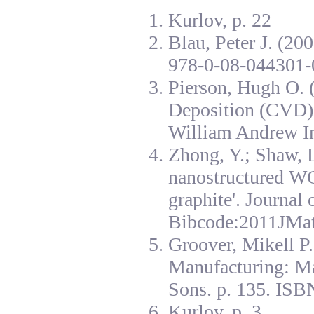
Kurlov, p. 22
Blau, Peter J. (20
978-0-08-044301-
Pierson, Hugh O. 
Deposition (CVD):
William Andrew I
Zhong, Y.; Shaw, L
nanostructured W
graphite'. Journal
Bibcode:2011JMat
Groover, Mikell P
Manufacturing: Ma
Sons. p. 135. ISB
Kurlov, p. 3