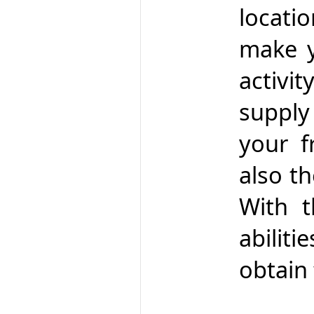
locati
make y
activ
supply
your f
also th
With t
abilit
obtain