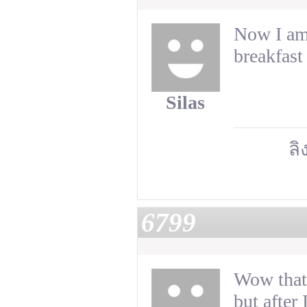
Now I am
breakfast
Silas
ลิ
6799
Wow that 
but after