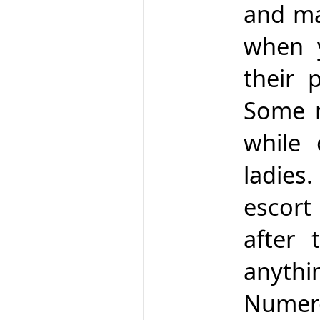
and mak
when y
their 
Some m
while 
ladie
escort
after
anythi
Numer