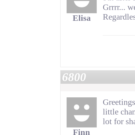
Grrrr... w
Regardles
Elisa
6800
Greetings!
little ch
lot for sh
Finn