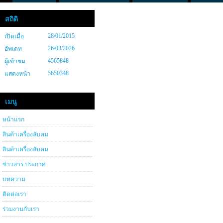
สถิติ
28/01/2015
เปิดเมื่อ
26/03/2026
อัพเดท
4565848
ผู้เข้าชม
5650348
แสดงหน้า
เมนู
หน้าแรก
สินค้าเครื่องลับคม
สินค้าเครื่องลับคม
ข่าวสาร ประกาศ
บทความ
ติดต่อเรา
ร่วมงานกับเรา