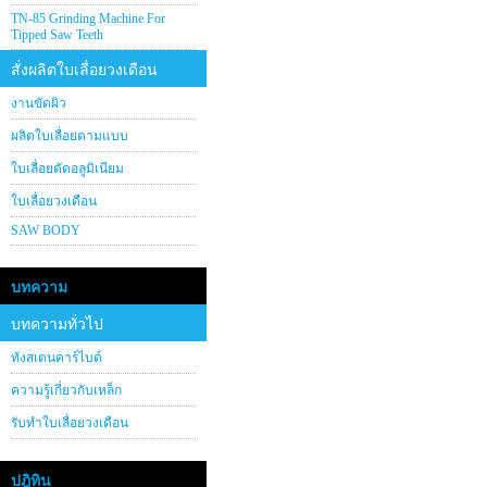
TN-85 Grinding Machine For
Tipped Saw Teeth
สั่งผลิตใบเลื่อยวงเดือน
งานขัดผิว
ผลิตใบเลื่อยตามแบบ
ใบเลื่อยตัดอลูมิเนียม
ใบเลื่อยวงเดือน
SAW BODY
บทความ
บทความทั่วไป
ทังสเตนคาร์ไบด์
ความรู้เกี่ยวกับเหล็ก
รับทำใบเลื่อยวงเดือน
ปฎิทิน