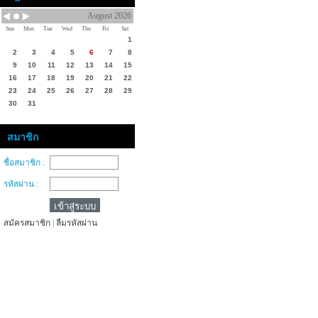
August 2026
Sun
Mon
Tue
Wed
Thu
Fri
Sat
1
2
3
4
5
6
7
8
9
10
11
12
13
14
15
16
17
18
19
20
21
22
23
24
25
26
27
28
29
30
31
สมาชิก
ชื่อสมาชิก :
รหัสผ่าน :
สมัครสมาชิก
|
ลืมรหัสผ่าน