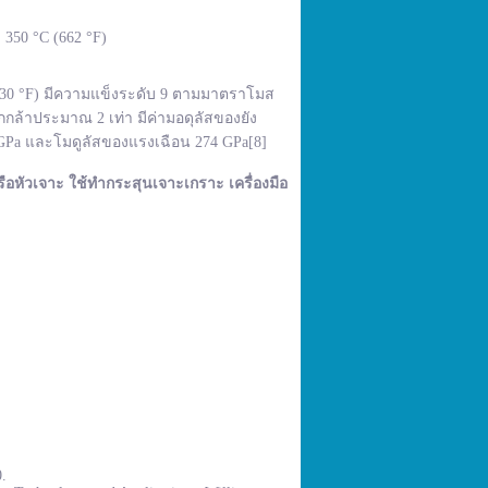
350 °C (662 °F)
,830 °F) มีความแข็งระดับ 9 ตามมาตราโมส
กล้าประมาณ 2 เท่า มีค่ามอดุลัสของยัง
 GPa และโมดูลัสของแรงเฉือน 274 GPa[8]
ือหัวเจาะ ใช้ทำกระสุนเจาะเกราะ เครื่องมือ
0.