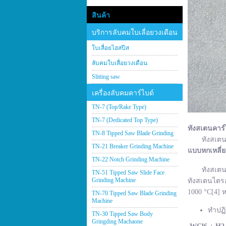
สินค้า
บริการลับคมใบเลื่อยวงเดือน
ใบเลื่อยไฮสปีส
ลับคมใบเลื่อยวงเดือน
Slitting saw
เครื่องลับคมคาร์ไบด์
TN-7 (Top/Rake Type)
TN-7 (Dedicated Top Type)
ทังสเตนคาร์
TN-8 Tipped Saw Blade Grinding
ทังสเตนคาร์
TN-21 Breaker Grinding Machine
แบบหกเหลี่
TN-22 Notch Grinding Machine
ทังสเตนคาร์
TN-51 Tipped Saw Slide Face
Grinding Machine
ทังสเตนไตรอ
1000 °C[4] ห
TN-70 Tipped Saw Blade Grinding
Machine
ทำปฏิ
TN-30 Tipped Saw Body
Gringding Machaone