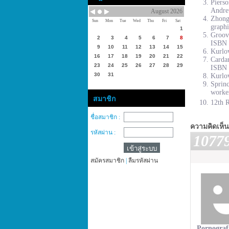
Piers
Andre
August 2026
Zhong
Sun
Mon
Tue
Wed
Thu
Fri
Sat
graphi
1
Groove
2
3
4
5
6
7
8
ISBN 
9
10
11
12
13
14
15
Kurlov
16
17
18
19
20
21
22
Cardar
23
24
25
26
27
28
29
ISBN 
30
31
Kurlov
Sprinc
worke
สมาชิก
12th R
ชื่อสมาชิก :
ความคิดเห็น
รหัสผ่าน :
1077
สมัครสมาชิก
|
ลืมรหัสผ่าน
Pornograf