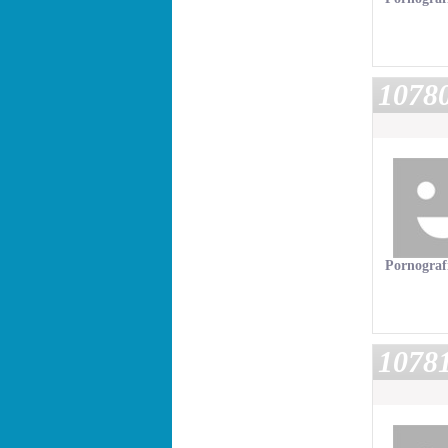
1078
Pornograf
1078