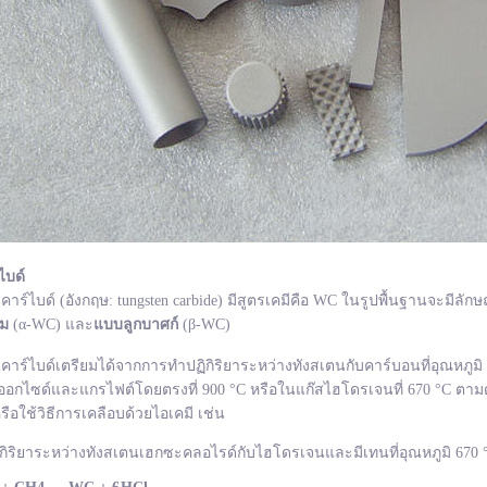
ไบด์
ไบด์ (อังกฤษ: tungsten carbide) มีสูตรเคมีคือ WC ในรูปพื้นฐานจะมีลักษ
ยม
(α-WC) และ
แบบลูกบาศก์
(β-WC)
ไบด์เตรียมได้จากการทำปฏิกิริยาระหว่างทังสเตนกับคาร์บอนที่อุณหภูมิ 1
อกไซด์และแกรไฟต์โดยตรงที่ 900 °C หรือในแก๊สไฮโดรเจนที่ 670 °C ตามด
รือใช้วิธีการเคลือบด้วยไอเคมี เช่น
กิริยาระหว่างทังสเตนเฮกซะคลอไรด์กับไฮโดรเจนและมีเทนที่อุณหภูมิ 670 °