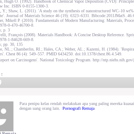
on, Hugh O. (1992). Handbook of Chemical Vapor Deposition (CVD): Principles
w Inc. ISBN 0-8155-1300-3.
, Y.; Shaw, L. (2011). 'A study on the synthesis of nanostructured WC–10 wt
te'. Journal of Materials Science 46 (19): 6323–6331. Bibcode:2011JMatS..46
r, Mikell P. (2010). Fundamentals of Modern Manufacturing: Materials, Proce
978-0-470-46700-8.
, p. 3
elli, François (2008). Materials Handbook: A Concise Desktop Reference. Spr
978-1-84628-669-8.
, pp. 30, 135
e, NL.; Chamberlin, RI.; Hales, CA.; Weber, AL.; Kazemi, H. (1984). 'Respirat
rs'. Chest 86 (4): 549–557. PMID 6434250. doi:10.1378/chest.86.4.549.
eport on Carcinogens'. National Toxicology Program. http://ntp.niehs.nih.gov/
 :
9
Para penipu kelas rendah melakukan apa yang paling mereka kuas
dengan uang orang lain
. ​Pornografi Remaja
i Remaja