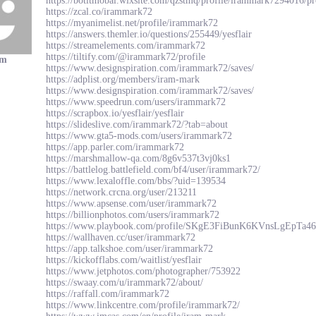
https://botitmobal.wixsite.com/qzstmq/profile/irammark7294016/pr
https://zcal.co/irammark72
https://myanimelist.net/profile/irammark72
https://answers.themler.io/questions/255449/yesflair
https://streamelements.com/irammark72
https://tiltify.com/@irammark72/profile
am
https://www.designspiration.com/irammark72/saves/
https://adplist.org/members/iram-mark
https://www.designspiration.com/irammark72/saves/
https://www.speedrun.com/users/irammark72
https://scrapbox.io/yesflair/yesflair
https://slideslive.com/irammark72/?tab=about
https://www.gta5-mods.com/users/irammark72
https://app.parler.com/irammark72
https://marshmallow-qa.com/8g6v537t3vj0ks1
https://battlelog.battlefield.com/bf4/user/irammark72/
https://www.lexaloffle.com/bbs/?uid=139534
https://network.crcna.org/user/213211
https://www.apsense.com/user/irammark72
https://billionphotos.com/users/irammark72
https://www.playbook.com/profile/SKgE3FiBunK6KVnsLgEpTa46
https://wallhaven.cc/user/irammark72
https://app.talkshoe.com/user/irammark72
https://kickofflabs.com/waitlist/yesflair
https://www.jetphotos.com/photographer/753922
https://swaay.com/u/irammark72/about/
https://raffall.com/irammark72
https://www.linkcentre.com/profile/irammark72/