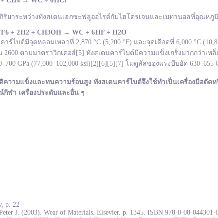
 + CH
4
→
WC +
6 HCl
กิริยาระหว่างทังสเตนเฮกซะฟลูออไรด์กับไฮโดรเจนและเมทานอลที่อุณหภูมิ 
F
6 + 2 H
2 + CH
3OH
→ WC +
6 HF + H
2O
ไบด์มีจุดหลอมเหลวที่ 2,870 °C (5,200 °F) และจุดเดือดที่ 6,000 °C (10
600 ตามมาตราวิกเคอส์[5] ทังสเตนคาร์ไบด์มีความแข็งเกร็งมากกว่าเหล็ก
700 GPa (77,000–102,000 ksi)[2][6][5][7] โมดูลัสของแรงบีบอัด 630–655
ติความแข็งและทนความร้อนสูง ทังสเตนคาร์ไบด์จึงใช้ทำเป็นเครื่องมือตัดหร
ณ์กีฬา เครื่องประดับและอื่น ๆ
, p. 22
Peter J. (2003). Wear of Materials. Elsevier. p. 1345. ISBN 978-0-08-044301-