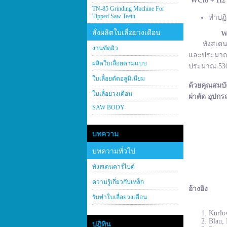
WCl
6 + H
2
TN-85 Grinding Machine For
Tipped Saw Teeth
ทำปฏิ
สั่งผลิตใบเลื่อยวงเดือน
W
ทังสเตนคาร์
งานขัดผิว
และประมาณ 2
ผลิตใบเลื่อยตามแบบ
ประมาณ 530–
ใบเลื่อยตัดอลูมิเนียม
ด้วยคุณสมบั
ใบเลื่อยวงเดือน
ผ่าตัด อุปกร
SAW BODY
บทความ
บทความทั่วไป
ทังสเตนคาร์ไบด์
ความรู้เกี่ยวกับเหล็ก
อ้างอิง
รับทำใบเลื่อยวงเดือน
Kurlov
Blau, 
ปฎิทิน