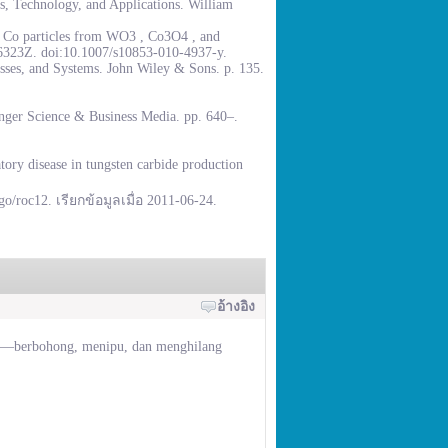
, Technology, and Applications. William
% Co particles from WO3 , Co3O4 , and
.6323Z. doi:10.1007/s10853-010-4937-y.
sses, and Systems. John Wiley & Sons. p. 135.
inger Science & Business Media. pp. 640–.
ory disease in tungsten carbide production
go/roc12. เรียกข้อมูลเมื่อ 2011-06-24.
อ้างอิง
ai—berbohong, menipu, dan menghilang