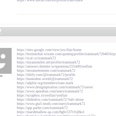
https://www.imcas.com/en/profile/iram-mark
2
https://sites.google.com/view/yes-flair/home
https://botitmobal.wixsite.com/qzstmq/profile/irammark7294016/pr
https://zcal.co/irammark72
https://myanimelist.net/profile/irammark72
https://answers.themler.io/questions/255449/yesflair
https://streamelements.com/irammark72
https://tiltify.com/@irammark72/profile
am
https://mastodon.world/@irammark72
https://adplist.org/members/iram-mark
https://www.designspiration.com/irammark72/saves/
https://www.speedrun.com/users/irammark72
https://scrapbox.io/yesflair/yesflair
https://slideslive.com/irammark72/?tab=about
https://www.gta5-mods.com/users/irammark72
https://app.parler.com/irammark72
https://marshmallow-qa.com/8g6v537t3vj0ks1