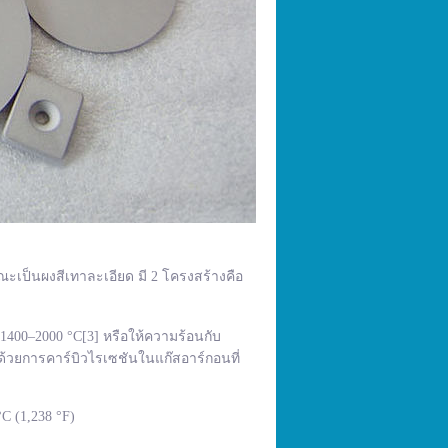
ณะเป็นผงสีเทาละเอียด มี 2 โครงสร้างคือ
400–2000 °C[3] หรือให้ความร้อนกับ
้วยการคาร์บิวไรเซชันในแก๊สอาร์กอนที่
C (1,238 °F)