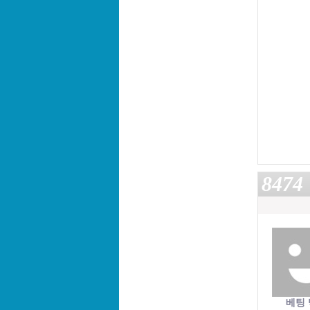
8474
베팅