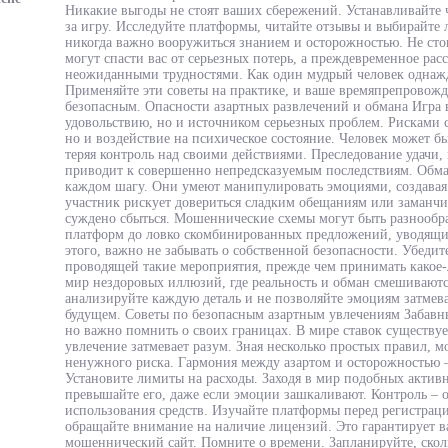
Никакие выгоды не стоят ваших сбережений. Устанавливайте 
за игру. Исследуйте платформы, читайте отзывы и выбирайте 
никогда важно вооружиться знанием и осторожностью. Не сто
могут спасти вас от серьезных потерь, а преждевременное рас
неожиданными трудностями. Как один мудрый человек однажды
Применяйте эти советы на практике, и ваше времяпрепровожде
безопасным. Опасности азартных развлечений и обмана Игра 
удовольствию, но и источником серьезных проблем. Рисками 
но и воздействие на психическое состояние. Человек может бы
теряя контроль над своими действиями. Преследование удачи, 
приводит к совершенно непредсказуемым последствиям. Обма
каждом шагу. Они умеют манипулировать эмоциями, создава
участник рискует довериться сладким обещаниям или заманч
суждено сбыться. Мошеннические схемы могут быть разнооб
платформ до ловко скомбинированных предложений, уводящих
этого, важно не забывать о собственной безопасности. Убедит
проводящей такие мероприятия, прежде чем принимать какое-л
мир нездоровых иллюзий, где реальность и обман смешиваются
анализируйте каждую деталь и не позволяйте эмоциям затмеват
будущем. Советы по безопасным азартным увлечениям Забавны
но важно помнить о своих границах. В мире ставок существу
увлечение затмевает разум. Зная несколько простых правил, 
ненужного риска. Гармония между азартом и осторожностью 
Установите лимиты на расходы. Заходя в мир подобных активн
превышайте его, даже если эмоции зашкаливают. Контроль – 
использования средств. Изучайте платформы перед регистраци
обращайте внимание на наличие лицензий. Это гарантирует ва
мошеннический сайт. Помните о времени. Запланируйте, сколь