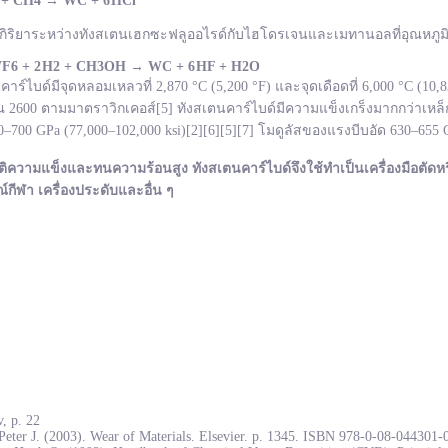
 + CH
4
→
WC +
6 HCl
กิริยาระหว่างทังสเตนเฮกซะฟลูออไรด์กับไฮโดรเจนและเมทานอลที่อุณหภูมิ 
F
6 + 2 H
2 + CH
3OH
→ WC +
6 HF + H
2O
ไบด์มีจุดหลอมเหลวที่ 2,870 °C (5,200 °F) และจุดเดือดที่ 6,000 °C (10
600 ตามมาตราวิกเคอส์[5] ทังสเตนคาร์ไบด์มีความแข็งเกร็งมากกว่าเหล็ก
700 GPa (77,000–102,000 ksi)[2][6][5][7] โมดูลัสของแรงบีบอัด 630–655
ติความแข็งและทนความร้อนสูง ทังสเตนคาร์ไบด์จึงใช้ทำเป็นเครื่องมือตัดหร
ณ์กีฬา เครื่องประดับและอื่น ๆ
, p. 22
Peter J. (2003). Wear of Materials. Elsevier. p. 1345. ISBN 978-0-08-044301-