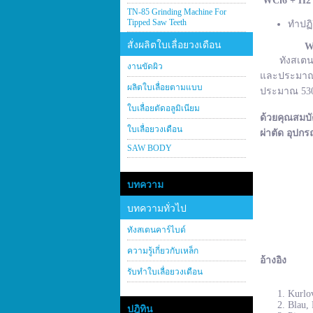
WCl
6 + H
2
TN-85 Grinding Machine For
Tipped Saw Teeth
ทำปฏิ
สั่งผลิตใบเลื่อยวงเดือน
W
ทังสเตนคาร์
งานขัดผิว
และประมาณ 2
ผลิตใบเลื่อยตามแบบ
ประมาณ 530–
ใบเลื่อยตัดอลูมิเนียม
ด้วยคุณสมบั
ใบเลื่อยวงเดือน
ผ่าตัด อุปกร
SAW BODY
บทความ
บทความทั่วไป
ทังสเตนคาร์ไบด์
ความรู้เกี่ยวกับเหล็ก
อ้างอิง
รับทำใบเลื่อยวงเดือน
Kurlov
Blau, 
ปฎิทิน