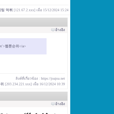
베팅 먹튀
[121.67.2.xxx] เมื่อ 15/12/2024 15:24
อ้างอิง
a.net'>웹툰순위</a>
ลิงค์ที่เกี่ยวข้อง :
https://joajoa.net
순위
[203.234.221.xxx] เมื่อ 16/12/2024 10:39
อ้างอิง