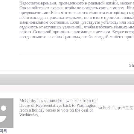
Недостаток времени, проведенного в реальной жизни, может 
Отклоняйтесь от экрана, чтобы не потерять связь с миром. Н
предложениями. Если что-то кажется слишком выгодным, скор
часто выглядят привлекательными, но в итоге приносят только
эмоциональном состоянии. Если чувствуете усталость или нап
отдохнуть от активных увлечений, чтобы избежать тёмных мысл
важно. Основной принцип – внимание к деталям. Будьте ост
всегда помните о своих границах, чтобы каждый момент прино
Sh
McCarthy has summoned lawmakers from the
House of Representatives back to Washington
<a href='https:/
from a holiday recess to vote on the deal on
Wednesday.
 먹튀