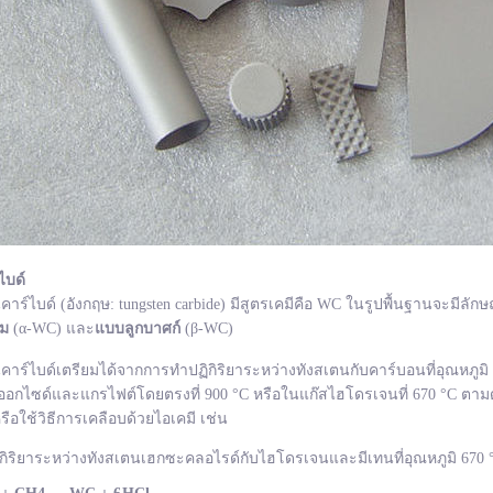
ไบด์
ไบด์ (อังกฤษ: tungsten carbide) มีสูตรเคมีคือ WC ในรูปพื้นฐานจะมีลักษ
ยม
(α-WC) และ
แบบลูกบาศก์
(β-WC)
ไบด์เตรียมได้จากการทำปฏิกิริยาระหว่างทังสเตนกับคาร์บอนที่อุณหภูมิ 1
อกไซด์และแกรไฟต์โดยตรงที่ 900 °C หรือในแก๊สไฮโดรเจนที่ 670 °C ตามด
รือใช้วิธีการเคลือบด้วยไอเคมี เช่น
กิริยาระหว่างทังสเตนเฮกซะคลอไรด์กับไฮโดรเจนและมีเทนที่อุณหภูมิ 670 °