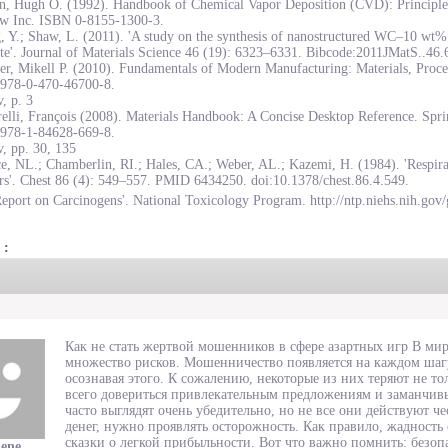
on, Hugh O. (1992). Handbook of Chemical Vapor Deposition (CVD): Principles
w Inc. ISBN 0-8155-1300-3.
, Y.; Shaw, L. (2011). 'A study on the synthesis of nanostructured WC–10 wt
te'. Journal of Materials Science 46 (19): 6323–6331. Bibcode:2011JMatS..46
r, Mikell P. (2010). Fundamentals of Modern Manufacturing: Materials, Proce
978-0-470-46700-8.
, p. 3
elli, François (2008). Materials Handbook: A Concise Desktop Reference. Spr
978-1-84628-669-8.
, pp. 30, 135
e, NL.; Chamberlin, RI.; Hales, CA.; Weber, AL.; Kazemi, H. (1984). 'Respirat
rs'. Chest 86 (4): 549–557. PMID 6434250. doi:10.1378/chest.86.4.549.
eport on Carcinogens'. National Toxicology Program. http://ntp.niehs.nih.gov/
 :
Как не стать жертвой мошенников в сфере азартных игр В ми
множество рисков. Мошенничество появляется на каждом шаг
осознавая этого. К сожалению, некоторые из них теряют не тол
всего довериться привлекательным предложениям и заманчи
часто выглядят очень убедительно, но не все они действуют че
денег, нужно проявлять осторожность. Как правило, жадность 
сказки о легкой прибыльности. Вот что важно помнить: безоп
lene