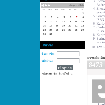
Piers
Andre
August 2026
Zhong
Sun
Mon
Tue
Wed
Thu
Fri
Sat
graphi
1
Groove
2
3
4
5
6
7
8
ISBN 
9
10
11
12
13
14
15
Kurlov
16
17
18
19
20
21
22
Cardar
23
24
25
26
27
28
29
ISBN 
30
31
Kurlov
Sprinc
worke
สมาชิก
12th R
ชื่อสมาชิก :
ความคิดเห็น
รหัสผ่าน :
8473
สมัครสมาชิก
|
ลืมรหัสผ่าน
Sher