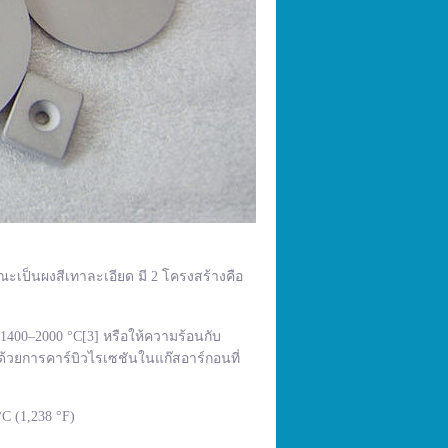
ณะเป็นผงสีเทาละเอียด มี 2 โครงสร้างคือ
400–2000 °C[3] หรือให้ความร้อนกับ
้วยการคาร์บิวไรเซชันในแก๊สอาร์กอนที่
C (1,238 °F)