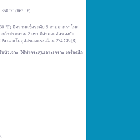
350 °C (662 °F)
,830 °F) มีความแข็งระดับ 9 ตามมาตราโมส
กล้าประมาณ 2 เท่า มีค่ามอดุลัสของยัง
 GPa และโมดูลัสของแรงเฉือน 274 GPa[8]
ือหัวเจาะ ใช้ทำกระสุนเจาะเกราะ เครื่องมือ
0.