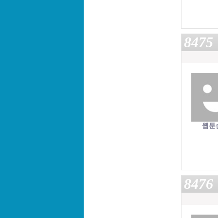
8475
웹툰
8476