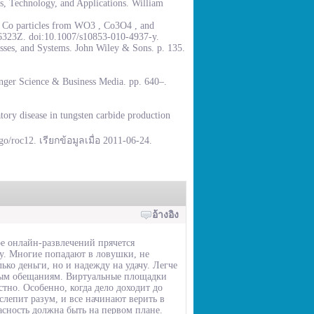
, Technology, and Applications. William
% Co particles from WO3 , Co3O4 , and
.6323Z. doi:10.1007/s10853-010-4937-y.
sses, and Systems. John Wiley & Sons. p. 135.
inger Science & Business Media. pp. 640–.
ory disease in tungsten carbide production
go/roc12. เรียกข้อมูลเมื่อ 2011-06-24.
อ้างอิง
ре онлайн-развлечений прячется
у. Многие попадают в ловушки, не
ько деньги, но и надежду на удачу. Легче
вым обещаниям. Виртуальные площадки
стно. Особенно, когда дело доходит до
слепит разум, и все начинают верить в
асность должна быть на первом плане.