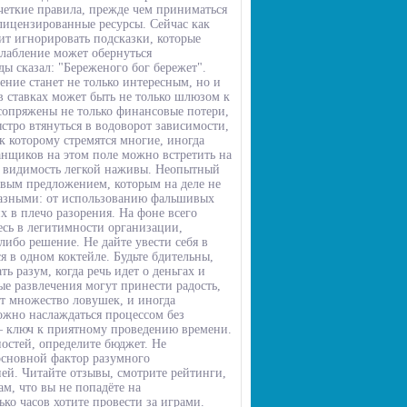
четкие правила, прежде чем приниматься
лицензированные ресурсы. Сейчас как
ит игнорировать подсказки, которые
слабление может обернуться
 сказал: "Береженого бог бережет".
ние станет не только интересным, но и
в ставках может быть не только шлюзом к
сопряжены не только финансовые потери,
стро втянуться в водоворот зависимости,
к которому стремятся многие, иногда
нщиков на этом поле можно встретить на
я видимость легкой наживы. Неопытный
ивым предложением, которым на деле не
разными: от использованию фальшивых
 в плечо разорения. На фоне всего
есь в легитимности организации,
ибо решение. Не дайте увести себя в
 в одном коктейле. Будьте бдительны,
ь разум, когда речь идет о деньгах и
е развлечения могут принести радость,
ет множество ловушек, и иногда
можно наслаждаться процессом без
– ключ к приятному проведению времени.
остей, определите бюджет. Не
основной фактор разумного
ей. Читайте отзывы, смотрите рейтинги,
м, что вы не попадёте на
ко часов хотите провести за играми.