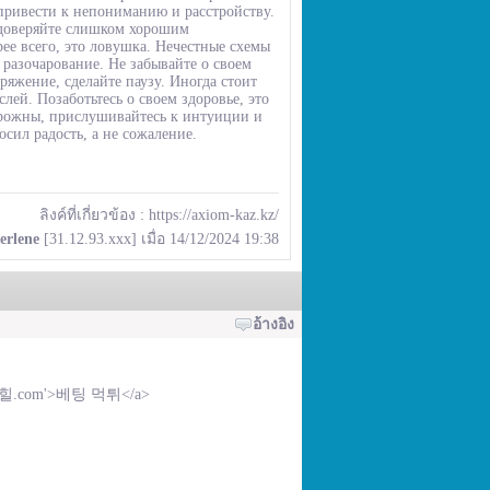
привести к непониманию и расстройству.
е доверяйте слишком хорошим
ее всего, это ловушка. Нечестные схемы
 разочарование. Не забывайте о своем
ряжение, сделайте паузу. Иногда стоит
ей. Позаботьтесь о своем здоровье, это
орожны, прислушивайтесь к интуиции и
сил радость, а не сожаление.
ลิงค์ที่เกี่ยวข้อง :
https://axiom-kaz.kz/
erlene
[31.12.93.xxx] เมื่อ 14/12/2024 19:38
อ้างอิง
/토토힐.com'>베팅 먹튀</a>