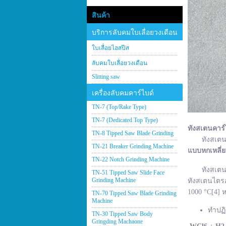
สินค้า
บริการลับคมใบเลื่อยวงเดือน
ใบเลื่อยไฮสปีส
ลับคมใบเลื่อยวงเดือน
Slitting saw
เครื่องลับคมคาร์ไบด์
TN-7 (Top/Rake Type)
TN-7 (Dedicated Top Type)
ทังสเตนคาร์
TN-8 Tipped Saw Blade Grinding
ทังสเตนคาร์
TN-21 Breaker Grinding Machine
แบบหกเหลี่
TN-22 Notch Grinding Machine
ทังสเตนคาร์
TN-51 Tipped Saw Slide Face
Grinding Machine
ทังสเตนไตรอ
1000 °C[4] ห
TN-70 Tipped Saw Blade Grinding
Machine
ทำปฏิ
TN-30 Tipped Saw Body
Gringding Machaone