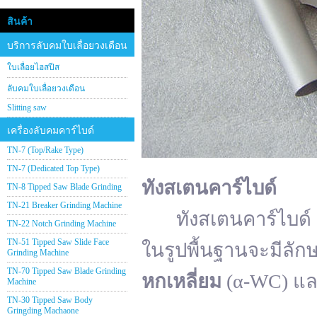
สินค้า
บริการลับคมใบเลื่อยวงเดือน
ใบเลื่อยไฮสปีส
ลับคมใบเลื่อยวงเดือน
Slitting saw
เครื่องลับคมคาร์ไบด์
TN-7 (Top/Rake Type)
TN-7 (Dedicated Top Type)
ทังสเตนคาร์ไบด์
TN-8 Tipped Saw Blade Grinding
TN-21 Breaker Grinding Machine
ทังสเตนคาร์ไบด์ (อั
TN-22 Notch Grinding Machine
TN-51 Tipped Saw Slide Face
ในรูปพื้นฐานจะมีลัก
Grinding Machine
TN-70 Tipped Saw Blade Grinding
หกเหลี่ยม
(α-WC) แ
Machine
TN-30 Tipped Saw Body
Gringding Machaone