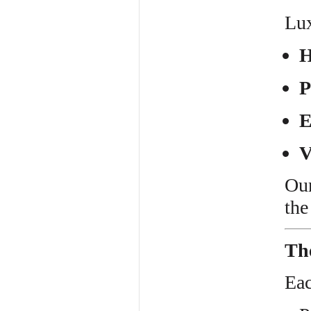
Lux
H
P
E
V
Our
the
Th
Eac