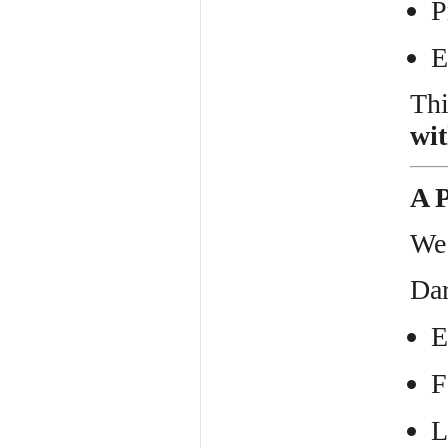
P
E
Thi
wi
A 
We 
Dar
E
F
L