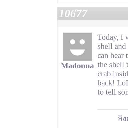
10677
Today, I 
shell and
can hear 
the shell
Madonna
crab insi
back! LoL
to tell s
ลิง