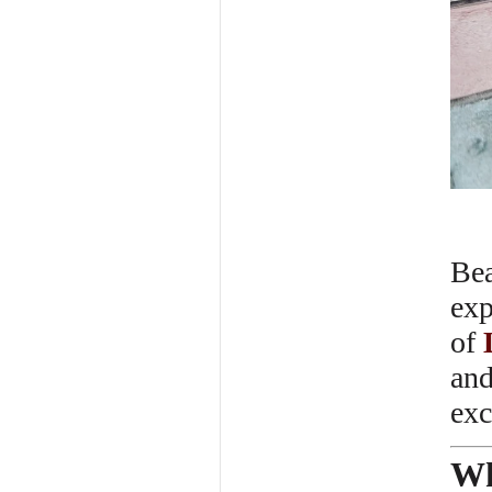
Bea
exp
of
and
exc
Wh