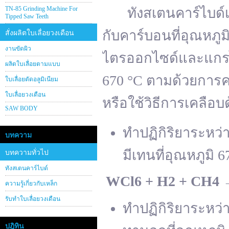
TN-85 Grinding Machine For
ทังสเตนคาร์ไบด์เต
Tipped Saw Teeth
กับคาร์บอนที่อุณหภู
สั่งผลิตใบเลื่อยวงเดือน
งานขัดผิว
ไตรออกไซด์และแกรไฟ
ผลิตใบเลื่อยตามแบบ
670 °C ตามด้วยการคา
ใบเลื่อยตัดอลูมิเนียม
ใบเลื่อยวงเดือน
หรือใช้วิธีการเคลือบ
SAW BODY
ทำปฏิกิริยาระหว
บทความ
มีเทนที่อุณหภูมิ 6
บทความทั่วไป
ทังสเตนคาร์ไบด์
WCl
6 + H
2 + CH
4
ความรู้เกี่ยวกับเหล็ก
รับทำใบเลื่อยวงเดือน
ทำปฏิกิริยาระหว
ปฎิทิน