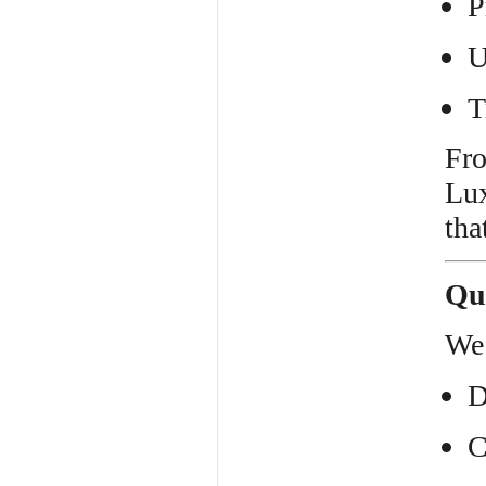
P
U
T
Fro
Lux
tha
Qu
We 
D
C