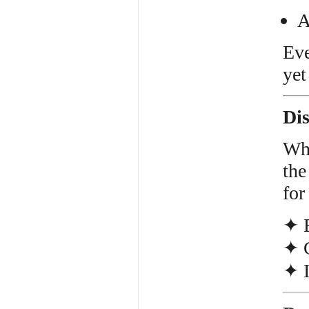
A
Eve
yet
Di
Whe
the
fo
✦ E
✦ C
✦ I