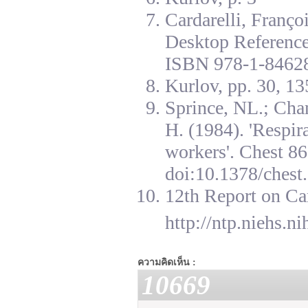
Cardarelli, Franç
Desktop Reference
ISBN 978-1-84628
Kurlov, pp. 30, 13
Sprince, NL.; Cha
H. (1984). 'Respir
workers'. Chest 8
doi:10.1378/chest.
12th Report on Ca
http://ntp.niehs.n
ความคิดเห็น :
10669