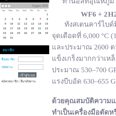
ทานอลที่อุณหภูมิ 
August 2026
Sun
Mon
Tue
Wed
Thu
Fri
Sat
WF
6 + 2 H
1
2
3
4
5
6
7
8
ทังสเตนคาร์ไบด์มีจ
9
10
11
12
13
14
15
16
17
18
19
20
21
22
23
24
25
26
27
28
29
จุดเดือดที่ 6,000 °
30
31
และประมาณ 2600 ตาม
สมาชิก
แข็งเกร็งมากกว่าเหล
ชื่อสมาชิก :
รหัสผ่าน :
ประมาณ 530–700 GPa 
แรงบีบอัด 630–655 
สมัครสมาชิก
|
ลืมรหัสผ่าน
ด้วยคุณสมบัติความแ
ทำเป็นเครื่องมือตัดห