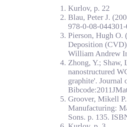
Kurlov, p. 22
Blau, Peter J. (20
978-0-08-044301-
Pierson, Hugh O. 
Deposition (CVD):
William Andrew I
Zhong, Y.; Shaw, L
nanostructured W
graphite'. Journal
Bibcode:2011JMat
Groover, Mikell P
Manufacturing: Ma
Sons. p. 135. ISB
Kurlov, p. 3