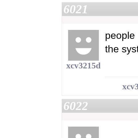
6021
people
the sys
xcv3215d
xcv
6022