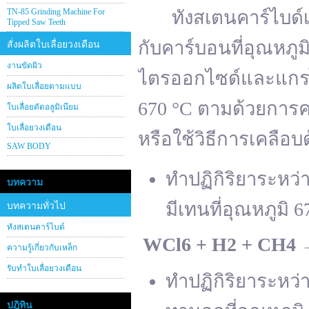
TN-85 Grinding Machine For
ทังสเตนคาร์ไบด์เต
Tipped Saw Teeth
กับคาร์บอนที่อุณหภู
สั่งผลิตใบเลื่อยวงเดือน
งานขัดผิว
ไตรออกไซด์และแกรไฟ
ผลิตใบเลื่อยตามแบบ
670 °C ตามด้วยการคา
ใบเลื่อยตัดอลูมิเนียม
ใบเลื่อยวงเดือน
หรือใช้วิธีการเคลือบ
SAW BODY
ทำปฏิกิริยาระหว
บทความ
มีเทนที่อุณหภูมิ 6
บทความทั่วไป
ทังสเตนคาร์ไบด์
WCl
6 + H
2 + CH
4
ความรู้เกี่ยวกับเหล็ก
รับทำใบเลื่อยวงเดือน
ทำปฏิกิริยาระหว
ปฎิทิน