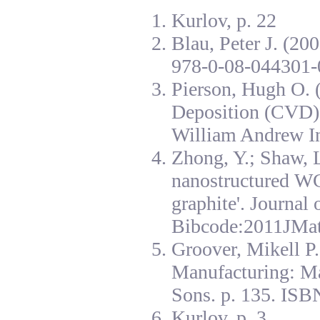
Kurlov, p. 22
Blau, Peter J. (20
978-0-08-044301-
Pierson, Hugh O. 
Deposition (CVD):
William Andrew I
Zhong, Y.; Shaw, L
nanostructured W
graphite'. Journal
Bibcode:2011JMat
Groover, Mikell P
Manufacturing: Ma
Sons. p. 135. ISB
Kurlov, p. 3