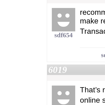
recomme
make r
Transa
sdf654
s
6019
That’s 
online 