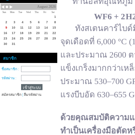
ทานอลที่อุณหภูมิ 
August 2026
Sun
Mon
Tue
Wed
Thu
Fri
Sat
WF
6 + 2 H
1
2
3
4
5
6
7
8
ทังสเตนคาร์ไบด์มีจ
9
10
11
12
13
14
15
16
17
18
19
20
21
22
23
24
25
26
27
28
29
จุดเดือดที่ 6,000 °
30
31
และประมาณ 2600 ตาม
สมาชิก
แข็งเกร็งมากกว่าเหล
ชื่อสมาชิก :
รหัสผ่าน :
ประมาณ 530–700 GPa 
แรงบีบอัด 630–655 
สมัครสมาชิก
|
ลืมรหัสผ่าน
ด้วยคุณสมบัติความแ
ทำเป็นเครื่องมือตัดห