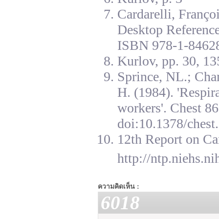
Cardarelli, Franç
Desktop Reference
ISBN 978-1-84628
Kurlov, pp. 30, 13
Sprince, NL.; Cha
H. (1984). 'Respir
workers'. Chest 8
doi:10.1378/chest.
12th Report on Ca
http://ntp.niehs.n
ความคิดเห็น :
6018