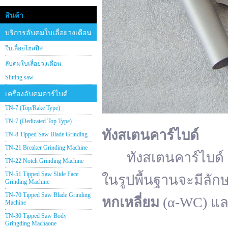
สินค้า
บริการลับคมใบเลื่อยวงเดือน
ใบเลื่อยไฮสปีส
ลับคมใบเลื่อยวงเดือน
Slitting saw
เครื่องลับคมคาร์ไบด์
TN-7 (Top/Rake Type)
TN-7 (Dedicated Top Type)
ทังสเตนคาร์ไบด์
TN-8 Tipped Saw Blade Grinding
TN-21 Breaker Grinding Machine
ทังสเตนคาร์ไบด์ (อั
TN-22 Notch Grinding Machine
TN-51 Tipped Saw Slide Face
ในรูปพื้นฐานจะมีลัก
Grinding Machine
TN-70 Tipped Saw Blade Grinding
หกเหลี่ยม
(α-WC) แ
Machine
TN-30 Tipped Saw Body
Gringding Machaone