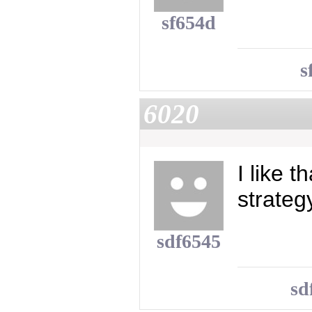
sf654d
s
6020
I like 
strateg
sdf6545
sd