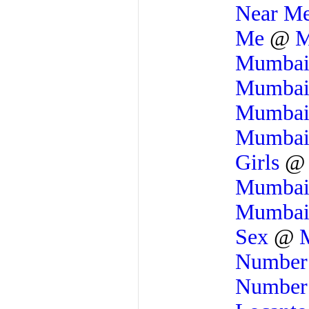
Near M
Me
@
M
Mumba
Mumba
Mumba
Mumba
Girls
Mumba
Mumba
Sex
@
M
Numbe
Numbe