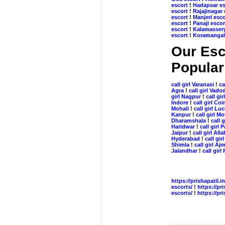
escort
!
Hadapsar es
escort
!
Rajajinagar 
escort
!
Manjeri esco
escort
!
Panaji escor
escort
!
Kalamassery
escort
!
Koramangal
Our Esc
Popular
call girl Varanasi
!
ca
Agra
!
call girl Vado
girl Nagpur
!
call gi
Indore
!
call girl Co
Mohali
!
call girl L
Kanpur
!
call girl M
Dharamshala
!
call g
Haridwar
!
call girl
Jaipur
!
call girl Al
Hyderabad
!
call gir
Shimla
!
call girl Aj
Jalandhar
!
call girl
https://prishapatil.in
escorts/
!
https://pr
escorts/
!
https://pr