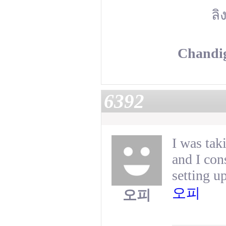
ลิ
Chandig
6392
I was tak
and I con
setting up
오피
오피