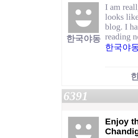
I am real
looks lik
blog. I h
reading n
한국야동
한국야
6391
Enjoy t
Chandi