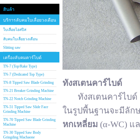
สินค้า
บริการลับคมใบเลื่อยวงเดือน
ใบเลื่อยไฮสปีส
ลับคมใบเลื่อยวงเดือน
Slitting saw
เครื่องลับคมคาร์ไบด์
TN-7 (Top/Rake Type)
TN-7 (Dedicated Top Type)
ทังสเตนคาร์ไบด์
TN-8 Tipped Saw Blade Grinding
TN-21 Breaker Grinding Machine
ทังสเตนคาร์ไบด์ (อั
TN-22 Notch Grinding Machine
TN-51 Tipped Saw Slide Face
ในรูปพื้นฐานจะมีลัก
Grinding Machine
TN-70 Tipped Saw Blade Grinding
หกเหลี่ยม
(α-WC) แ
Machine
TN-30 Tipped Saw Body
Gringding Machaone