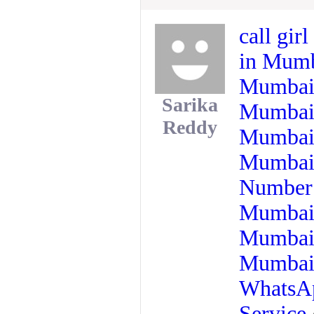
call gir
in Mum
Mumba
Sarika
Mumba
Reddy
Mumba
Mumba
Numbe
Mumba
Mumba
Mumba
Whats
Service