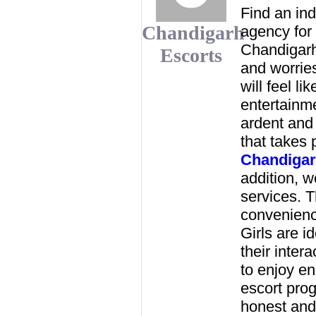
Find an ind
Chandigarh
agency for 
Chandigarh.
Escorts
and worries
will feel l
entertainm
ardent and 
that takes 
Chandiga
addition, 
services. T
convenienc
Girls are i
their inter
to enjoy en
escort pro
honest and 