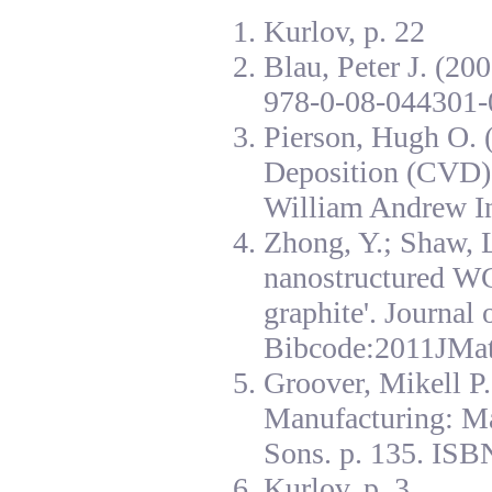
Kurlov, p. 22
Blau, Peter J. (20
978-0-08-044301-
Pierson, Hugh O. 
Deposition (CVD):
William Andrew I
Zhong, Y.; Shaw, L
nanostructured W
graphite'. Journal
Bibcode:2011JMat
Groover, Mikell P
Manufacturing: Ma
Sons. p. 135. ISB
Kurlov, p. 3