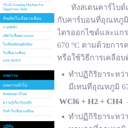
TN-85 Grinding Machine For
ทังสเตนคาร์ไบด์เต
Tipped Saw Teeth
กับคาร์บอนที่อุณหภู
สั่งผลิตใบเลื่อยวงเดือน
งานขัดผิว
ไตรออกไซด์และแกรไฟ
ผลิตใบเลื่อยตามแบบ
670 °C ตามด้วยการคา
ใบเลื่อยตัดอลูมิเนียม
ใบเลื่อยวงเดือน
หรือใช้วิธีการเคลือบ
SAW BODY
ทำปฏิกิริยาระหว
บทความ
มีเทนที่อุณหภูมิ 6
บทความทั่วไป
ทังสเตนคาร์ไบด์
WCl
6 + H
2 + CH
4
ความรู้เกี่ยวกับเหล็ก
รับทำใบเลื่อยวงเดือน
ทำปฏิกิริยาระหว
ปฎิทิน