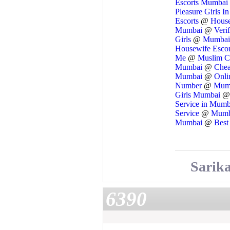
Escorts Mumbai
Pleasure Girls 
Escorts
@
House
Mumbai
@
Veri
Girls
@
Mumbai 
Housewife Esco
Me
@
Muslim C
Mumbai
@
Chea
Mumbai
@
Onli
Number
@
Mumb
Girls Mumbai
Service in Mum
Service
@
Mumb
Mumbai
@
Best
Sarik
6390