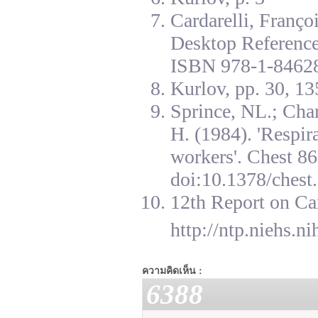
Cardarelli, Franç
Desktop Reference
ISBN 978-1-84628
Kurlov, pp. 30, 13
Sprince, NL.; Cha
H. (1984). 'Respir
workers'. Chest 8
doi:10.1378/chest.
12th Report on Ca
http://ntp.niehs.n
ความคิดเห็น :
6388