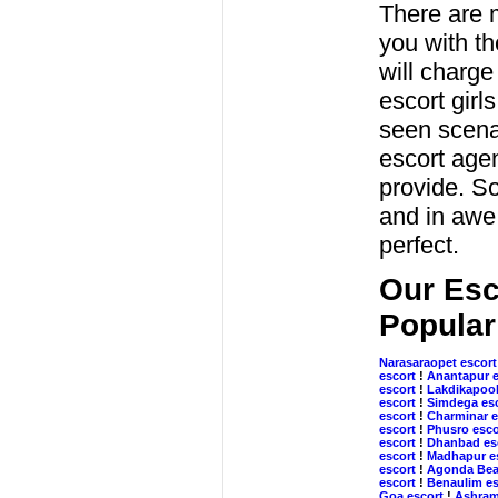
There are m
you with t
will charge
escort girl
seen scenar
escort age
provide. S
and in awe 
perfect.
Our Esc
Popular
Narasaraopet escort
escort
!
Anantapur e
escort
!
Lakdikapool
escort
!
Simdega es
escort
!
Charminar e
escort
!
Phusro esco
escort
!
Dhanbad es
escort
!
Madhapur e
escort
!
Agonda Bea
escort
!
Benaulim es
Goa escort
!
Ashram