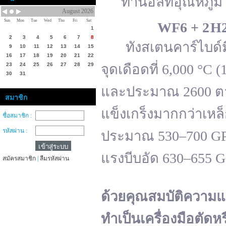
ทานอลที่อุณหภูมิ 
August 2026
Sun
Mon
Tue
Wed
Thu
Fri
Sat
WF
6 + 2 H
1
2
3
4
5
6
7
8
ทังสเตนคาร์ไบด์มีจ
9
10
11
12
13
14
15
16
17
18
19
20
21
22
23
24
25
26
27
28
29
จุดเดือดที่ 6,000 °
30
31
และประมาณ 2600 ตาม
สมาชิก
แข็งเกร็งมากกว่าเหล
ชื่อสมาชิก :
รหัสผ่าน :
ประมาณ 530–700 GPa 
แรงบีบอัด 630–655 
สมัครสมาชิก
|
ลืมรหัสผ่าน
ด้วยคุณสมบัติความแ
ทำเป็นเครื่องมือตัดห