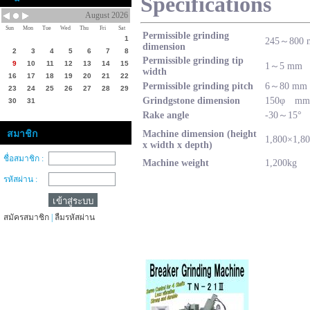
Specifications
August 2026
Sun
Mon
Tue
Wed
Thu
Fri
Sat
Permissible grinding
1
245～800
dimension
2
3
4
5
6
7
8
Permissible grinding tip
9
10
11
12
13
14
15
1～5 mm
width
16
17
18
19
20
21
22
Permissible grinding pitch
6～80 mm
23
24
25
26
27
28
29
Grindgstone dimension
150φ mm
30
31
Rake angle
-30～15°
สมาชิก
Machine dimension (height
1,800×1,8
x width x depth)
ชื่อสมาชิก :
Machine weight
1,200kg
รหัสผ่าน :
สมัครสมาชิก
|
ลืมรหัสผ่าน