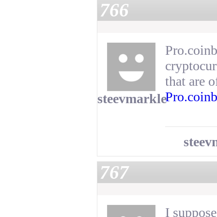
766
Pro.coinb
cryptocur
that are 
Pro.coin
steevmarkle
steev
767
I suppose 