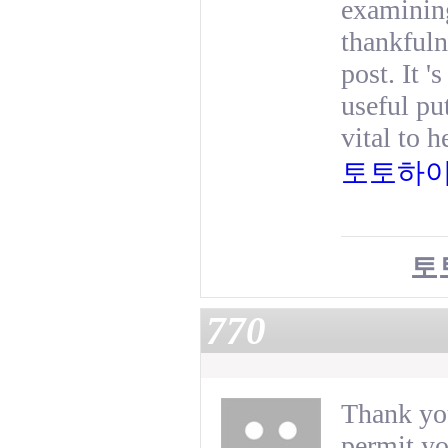
examining
thankfulne
post. It 
useful put
vital to 
토토하
토
770
Thank you
permit yo