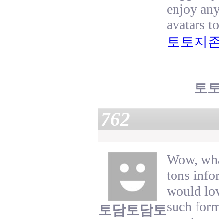
enjoy any
avatars t
토토지
토
762
Wow, what
tons infor
would lov
such form
토담토담토