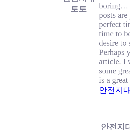
boring… I
토토
posts are 
perfect t
time to be
desire to
Perhaps y
article. 
some grea
is a great
안전지대
안전지대