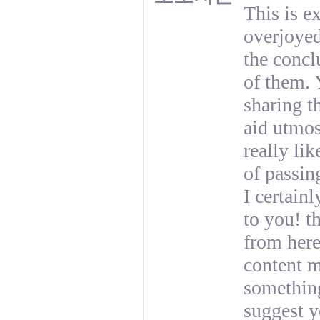
This is e
overjoyed
the concl
of them. 
sharing t
aid utmos
really li
of passin
I certain
to you! t
from here
content m
something
suggest yo