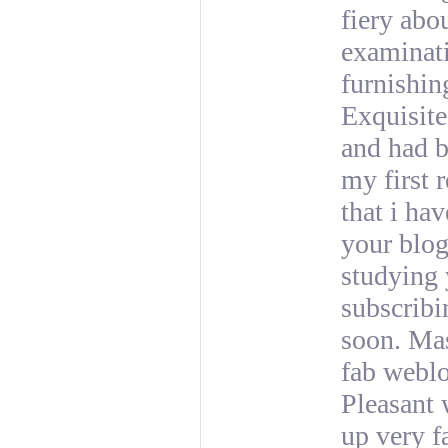
fiery abo
examinati
furnishin
Exquisite
and had b
my first 
that i ha
your blog
studying 
subscribi
soon. Mas
fab weblo
Pleasant 
up very f