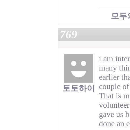
모두
769
i am inter
many thin
earlier t
couple of
토토하이
That is m
volunteer
gave us b
done an e