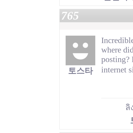
765
Incredibl
where did
posting? 
internet s
토스타
ลิ