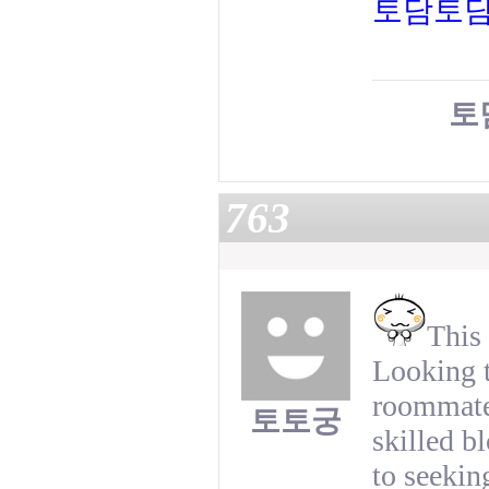
토담토
토
763
This 
Looking t
roommate!
토토궁
skilled b
to seekin