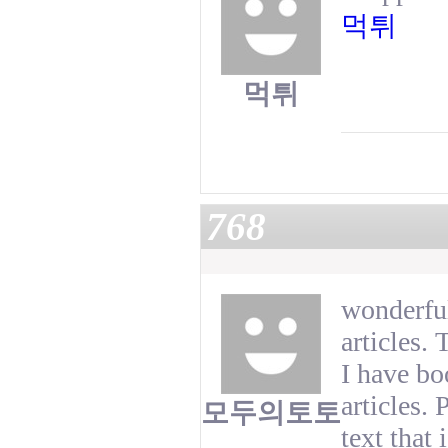
먹튀
먹튀
768
wonderful
articles. 
I have bo
articles. 
모두의토토
text that