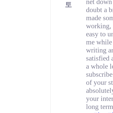
net down 
토
doubt a b
made some
working, 
easy to u
me while 
writing a
satisfied
a whole lo
subscribe
of your s
absolutel
your inter
long term