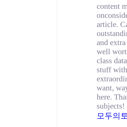
content m
onconside
article. 
outstandi
and extra
well wort
class data
stuff wit
extraordi
want, way
here. Tha
subjects!
모두의